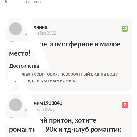
А
Всего 5 отзывов
Антонина
10
23 декабря 2022
Прекрасное, атмосферное и милое
А
место!
Достоинства
Красивая территория, невероятный вид на воду,
вкусная еда и уютные номера!
Аноним1913041
2
21 августа 2018
Бандитский притон, хотите
романтики 90х и тд-клуб романтик