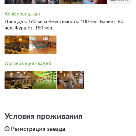
Проживание с питанием
Подробнее
В стоимость входит:
Конференц-зал
завтрак, обед
Площадь: 160 кв.м Вместимость: 100 чел. Банкет: 80
чел. Фуршет: 150 чел.
4 800
ЗА НОЧЬ ДЛЯ 1 ГОСТЯ
Организация свадеб
Условия проживания
Регистрация заезда
6 фото