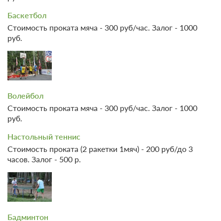
Баскетбол
Стоимость проката мяча - 300 руб/час. Залог - 1000
руб.
5 фото
Номер «Трехместный улучшенный»
Волейбол
Подробнее
Стоимость проката мяча - 300 руб/час. Залог - 1000
Одна двуспальная кровать
руб.
Ванная комната в номере
Настольный теннис
Стоимость проката (2 ракетки 1мяч) - 200 руб/до 3
Проживание с питанием
Подробнее
часов. Залог - 500 р.
В стоимость входит:
завтрак, обед
4 600
ЗА НОЧЬ ДЛЯ 1 ГОСТЯ
Бадминтон