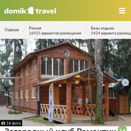
Россия
Базы отдыха
Главная
16925 вариантов размещения
5424 варианта размещ
16 фото
7.6