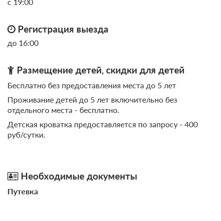
с 19:00
Номер «Полулюкс Четырехместный»
Подробнее
Регистрация выезда
Одна двуспальная кровать
до 16:00
Ванная комната в номере
Размещение детей, скидки для детей
Проживание с питанием
Подробнее
Бесплатно без предоставления места до 5 лет
В стоимость входит:
Проживание детей до 5 лет включительно без
завтрак, обед
отдельного места - бесплатно.
6 700
Детская кроватка предоставляется по запросу - 400
руб/сутки.
ЗА НОЧЬ ДЛЯ 1 ГОСТЯ
Необходимые документы
Путевка