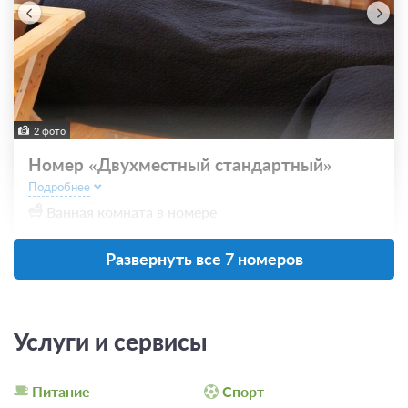
2 фото
Номер «Двухместный стандартный»
Подробнее
Ванная комната в номере
Развернуть все 7 номеров
Проживание с питанием
Подробнее
В стоимость входит:
завтрак, обед
Услуги и сервисы
3 300
ЗА НОЧЬ ДЛЯ 1 ГОСТЯ
Питание
Спорт