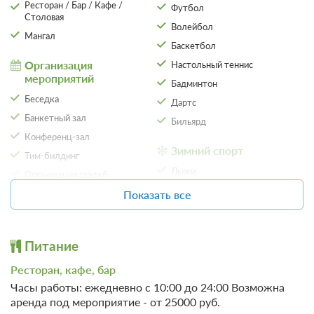
Ресторан / Бар / Кафе /
Футбол
Столовая
Волейбол
Мангал
Баскетбол
Организация
Настольный теннис
мероприятий
Бадминтон
Беседка
Дартс
Банкетный зал
Бильярд
Конференц-зал
Зимний спорт
Тим-билдинг
Лыжи
Организация свадеб
Показать все
2 фото
Отдых
Парковка
Номер «Двухместный улучшенный»
Настольные игры
Автостоянка / Парковка
Подробнее
Питание
SPA
Детям
Одна двуспальная кровать
Ресторан, кафе, бар
Баня
Ванная комната в номере
Игровая комната
Часы работы: ежедневно с 10:00 до 24:00 Возможна
аренда под мероприятие - от 25000 руб.