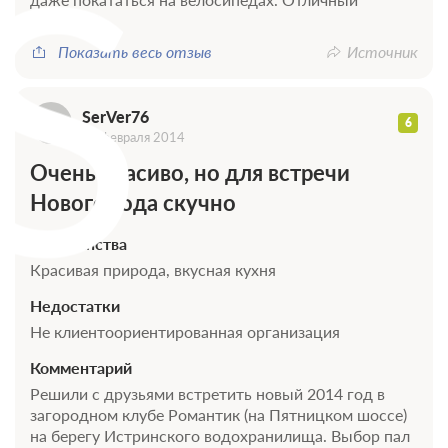
S
песчаный...
Показать весь отзыв
Источник
SerVer76
6
05 февраля 2014
Очень красиво, но для встречи
Нового года скучно
Достоинства
Красивая природа, вкусная кухня
Недостатки
Не клиентоориентированная организация
Комментарий
Решили с друзьями встретить новый 2014 год в
загородном клубе Романтик (на Пятницком шоссе)
на берегу Истринского водохранилища. Выбор пал