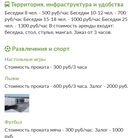
Территория, инфраструктура и удобства
Номер «Полулюкс Двухместный»
Беседки 8 чел. - 500 руб/час Беседки 10-12 чел. - 700
Подробнее
руб/час Беседки 15-18 чел. - 1000 руб/час Беседки 25
Одна двуспальная кровать
чел. - 1300 руб/час В стоимость аренды входят:
Ванная комната в номере
беседка, стол, стулья, мангал. Заказ от 3 часов.
Развлечения и спорт
Проживание с питанием
Подробнее
В стоимость входит:
Настольные игры
завтрак, обед
Стоимость проката - 300 руб/3 часа
3 900
Лыжи
Стоимость проката - 600 руб/3 часа. Залог - 2000 руб.
ЗА НОЧЬ ДЛЯ 1 ГОСТЯ
Футбол
Стоимость проката мяча - 300 руб/час. Залог - 1000
руб.