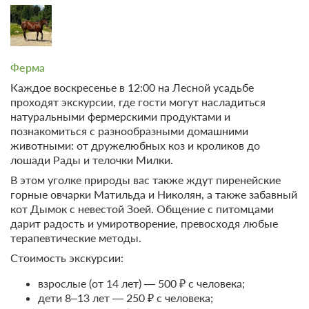
от 5500nbsp;₽ с человека
Группа от 4 человек, 10+
Ферма
МК по жидкому акрилу
Каждое воскресенье в 12:00 на Лесной усадьбе
от 4000nbsp;₽ с человека
проходят экскурсии, где гости могут насладиться
натуральными фермерскими продуктами и
Группа от 4 человек, 7+
познакомиться с разнообразными домашними
животными: от дружелюбных коз и кроликов до
лошади Рады и телочки Милки.
МК по декупажу
В этом уголке природы вас также ждут пиренейские
горные овчарки Матильда и Николян, а также забавный
от 3000nbsp;₽ с человека
кот Дымок с невестой Зоей. Общение с питомцами
дарит радость и умиротворение, превосходя любые
Группа от 4 человек, 10+
терапевтические методы.
Стоимость экскурсии:
взрослые (от 14 лет) — 500 ₽ с человека;
дети 8–13 лет — 250 ₽ с человека;