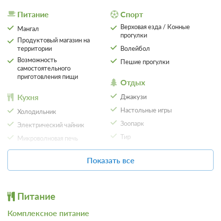
Питание
Спорт
Верховая езда / Конные
Мангал
прогулки
Продуктовый магазин на
территории
Волейбол
Возможность
Пешие прогулки
самостоятельного
приготовления пищи
Отдых
Кухня
Джакузи
Настольные игры
Холодильник
Зоопарк
Электрический чайник
Тир
Микроволновая печь
SPA
Рыбалка и охота
Показать все
Баня
Рыболовные снасти
Массаж
Охота
Питание
Приготовление трофеев
Сервисы
Комплексное питание
Фен