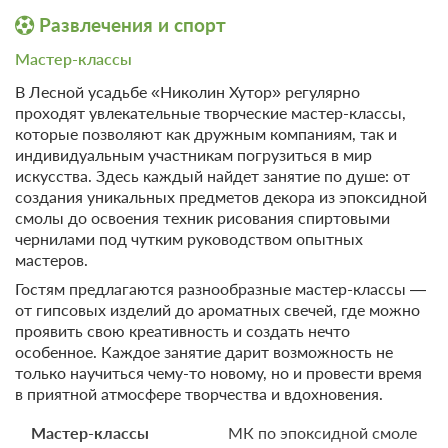
Церемония «Царская березовая»
Развлечения и спорт
35000 ₽
Мастер-классы
В Лесной усадьбе «Николин Хутор» регулярно
Церемония «Иван-да-Марья»
проходят увлекательные творческие мастер-классы,
которые позволяют как дружным компаниям, так и
40000 ₽
индивидуальным участникам погрузиться в мир
искусства. Здесь каждый найдет занятие по душе: от
создания уникальных предметов декора из эпоксидной
Церемония «По-хуторски»
смолы до освоения техник рисования спиртовыми
чернилами под чутким руководством опытных
35000 ₽
мастеров.
Гостям предлагаются разнообразные мастер-классы —
от гипсовых изделий до ароматных свечей, где можно
Церемония «Индивидуальная»
проявить свою креативность и создать нечто
особенное. Каждое занятие дарит возможность не
35000 ₽
только научиться чему-то новому, но и провести время
в приятной атмосфере творчества и вдохновения.
Церемония «Для двоих»
МК по эпоксидной смоле