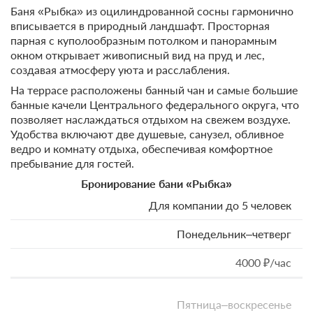
Баня «Рыбка» из оцилиндрованной сосны гармонично
Дополнительный гость
вписывается в природный ландшафт. Просторная
парная с куполообразным потолком и панорамным
1500 ₽/сеанс
окном открывает живописный вид на пруд и лес,
создавая атмосферу уюта и расслабления.
На террасе расположены банный чан и самые большие
Дети до двух лет
банные качели Центрального федерального округа, что
позволяет наслаждаться отдыхом на свежем воздухе.
бесплатно
Удобства включают две душевые, санузел, обливное
ведро и комнату отдыха, обеспечивая комфортное
пребывание для гостей.
Дети до десяти лет
Бронирование бани «Рыбка»
50%
Для компании до 5 человек
Понедельник–четверг
Аренда бани на сутки (за двоих)
4000 ₽/час
Понедельник–четверг
30000 ₽/сутки
Пятница–воскресенье