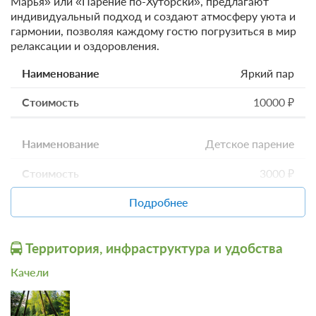
Марья» или «Парение по-Хуторски», предлагают
индивидуальный подход и создают атмосферу уюта и
50%
гармонии, позволяя каждому гостю погрузиться в мир
релаксации и оздоровления.
Аренда бани на сутки (за двоих)
Яркий пар
Понедельник–четверг
10000 ₽
15000 ₽/сутки
Детское парение
Пятница–воскресенье
3000 ₽
20000 ₽/сутки
Подробнее
Мягкое парение
Дополнительный гость
5000 ₽
Территория, инфраструктура и удобства
1500 ₽/сутки
Качели
Спортивное парение
При бронировании бани на сутки максимальное
количество гостей на ночлег — 4 человека.
7000 ₽