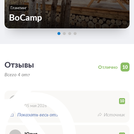
Глэмпинг
BoCamp
К
Отзывы
Отлично
10
Всего 4 отзыва
Кира
10
05 мая 2026
Показать весь отзыв
Источник
Юлия