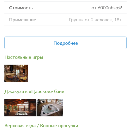
40000 ₽
от 6000nbsp;₽
Церемония «Коллективная»
Группа от 2 человек, 18+
45000 ₽
МК по гипсу
Подробнее
от 2500nbsp;₽
Настольные игры
Группа от 4 человек, 5+
МК по спиртовым чернилам
от 6000nbsp;₽ с человека
Джакузи в «Царской» бане
Группа от 4 человек, 12+
МК по свечеварению
Верховая езда / Конные прогулки