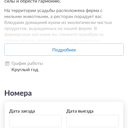
силы и обрести гармонию.
На территории усадьбы расположена ферма с
милыми животными, а ресторан порадует вас
блюдами домашней кухни из экологически чистых
продуктов, выращенных на нашей ферме. В
фермерском магазине вы сможете приобрести
свежие овощи, фрукты и другие деликатесы.
Творческое вдохновение вам подарят наши
Подробнее
регулярные мастер-классы.
Активный отдых на любой вкус: прогулки по лесу,
График работы
сбор грибов, конные прогулки, рыбалка, катание на
Круглый год
квадроциклах, вечер у костра в кругу
близких. «Николин Хутор» — это не просто отдых,
это оазис спокойствия и радости, где красота
Номера
природы станет частью ваших незабываемых
воспоминаний.
Дата заезда
Дата выезда