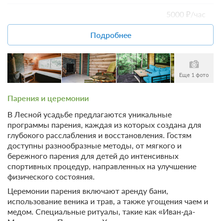
5000 ₽/час
Пятница–воскресенье
40000 ₽/сутки
Подробнее
Новогодние праздники
6000 ₽/час
Дополнительный гость
Еще 1 фото
1500 ₽/сутки
Для компании более 5 человек
Парения и церемонии
При бронировании бани на сутки в стоимость включены
Дополнительный гость
В Лесной усадьбе предлагаются уникальные
4 часа затопки бани. Максимальное количество гостей
программы парения, каждая из которых создана для
на ночлег — 10 человек.
1000 ₽/сеанс
глубокого расслабления и восстановления. Гостям
доступны разнообразные методы, от мягкого и
бережного парения для детей до интенсивных
Дети до двух лет
спортивных процедур, направленных на улучшение
физического состояния.
бесплатно
Церемонии парения включают аренду бани,
использование веника и трав, а также угощения чаем и
медом. Специальные ритуалы, такие как «Иван-да-
Дети до десяти лет