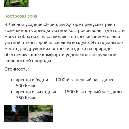
Костровая зона
Дренажное парение
В Лесной усадьбе «Николин Хутор» предусмотрена
7000 ₽
возможность аренды уютной костровой зоны, где гости
могут собраться, наслаждаясь потрескиванием огня и
уютной атмосферой на свежем воздухе. Это идеальное
Парение в четыре руки
место для дружеских встреч и отдыха на природе,
обеспечивающее комфорт и уединение в окружении
14000 ₽
живописной природы.
Стоимость:
Церемония «Царская Мятная»
аренда в будни — 1000 ₽ за первый час, далее
500 ₽/час;
40000 ₽
аренда в выходные — 1500 ₽ за первый час, далее
750 ₽/час.
Церемония «Царская дубовая»
35000 ₽