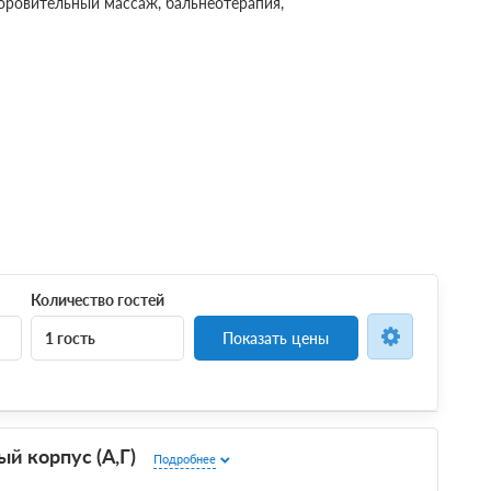
доровительный массаж, бальнеотерапия,
Количество гостей
1 гость
Показать цены
й корпус (А,Г)
Подробнее