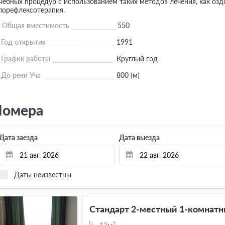
чебных процедур с использованием таких методов лечения, как оз
лорефлексотерапия.
Общая вместимость
550
Год открытия
1991
График работы
Круглый год
До реки Уча
800 (м)
омера
Дата заезда
Дата выезда
Даты неизвестны
Стандарт 2-местный 1-комнатны
2