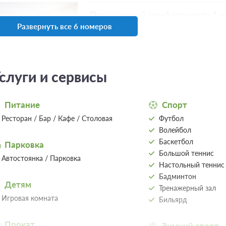
Повышенной комфортности 1-м
Развернуть все 6 номеров
2
10м
Трехразовое питание (заказное)
Требуется предоплата
слуги и сервисы
3 фото
Санаторно-курортное лечение
Питание
Спорт
Трехразовое питание (заказное)
Требуется предоплата
Ресторан / Бар / Кафе / Столовая
Футбол
Волейбол
Еще 2 тарифа
всего 5 предложе
Баскетбол
Парковка
Большой теннис
Автостоянка / Парковка
Настольный теннис
Стандарт 2-местный 2-комнатн
Бадминтон
Детям
Тренажерный зал
2
22м
Игровая комната
Бильярд
Трехразовое питание (заказное)
Прокат
Зимний спорт