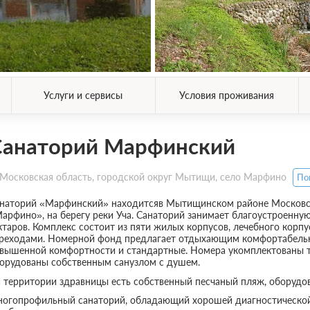
Услуги и сервисы
Условия проживания
Санаторий Марфинский
Московская область, городской округ Мытищи, село Марфино
По
наторий «Марфинский» находитсяв Мытищинском районе Московск
арфино», на берегу реки Уча. Санаторий занимает благоустроенн
ктаров. Комплекс состоит из пяти жилых корпусов, лечебного корп
реходами. Номерной фонд предлагает отдыхающим комфортабельн
вышенной комфортности и стандартные. Номера укомплектованы 
орудованы собственным санузлом с душем.
 территории здравницы есть собственный песчаный пляж, оборудо
огопрофильный санаторий, обладающий хорошей диагностической