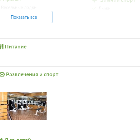
Требуется предоплата
Весельные лодки
Лыжи
3 фото
Показать все
Санаторно-курортное лечение
Пляжный отды
Трехразовое питание (заказное)
Требуется предоплата
Песчаный пляж
Катамараны
Питание
Еще 2 тарифа
всего 5 предложе
Повышенной комфортности 2-м
Развлечения и спорт
2
28м
Трехразовое питание (заказное)
Требуется предоплата
1 фото
Санаторно-курортное лечение
Трехразовое питание (заказное)
Требуется предоплата
Для детей