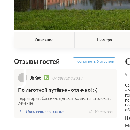
Описание
Номера
Отзывы гостей
Посмотреть 6 отзывов
J
10
JhKat
07 августа 2019
Са
По льготной путёвке - отлично! :-)
«М
ге
Территория, бассейн, детская комната, столовая,
пе
лечение
по
об
Показать весь отзыв
Источник
На
Мн