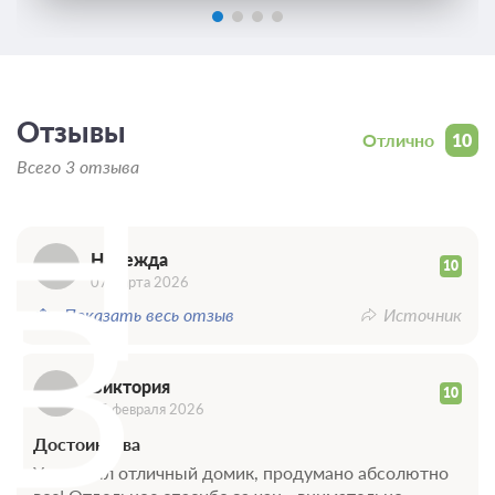
Отзывы
Н
Отлично
10
Всего 3 отзыва
В
Надежда
10
07 марта 2026
Показать весь отзыв
Источник
Виктория
10
15 февраля 2026
Достоинства
У нас был отличный домик, продумано абсолютно