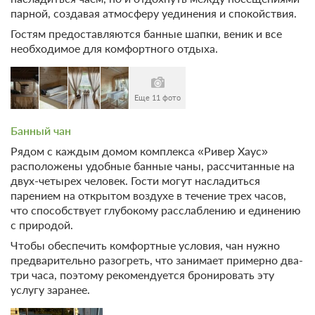
после 15 августа 2026 00:00 оплата не возвращается
парной, создавая атмосферу уединения и спокойствия.
Требуется внесение 50% предоплаты на условиях -1
Гостям предоставляются банные шапки, веник и все
руб сейчас и 0 руб до 12.08.2026, 15:00
необходимое для комфортного отдыха.
Недостаточно мест
Забронировать
Сменить кол-во гостей
Еще 11 фото
Банный чан
Рядом с каждым домом комплекса «Ривер Хаус»
расположены удобные банные чаны, рассчитанные на
двух-четырех человек. Гости могут насладиться
парением на открытом воздухе в течение трех часов,
что способствует глубокому расслаблению и единению
с природой.
Чтобы обеспечить комфортные условия, чан нужно
предварительно разогреть, что занимает примерно два-
три часа, поэтому рекомендуется бронировать эту
услугу заранее.
27 фото