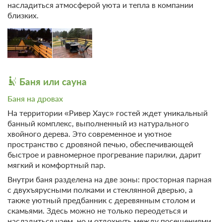
с домашними животными
насладиться атмосферой уюта и тепла в компании
местный
Подробнее
близких.
A-frame «Графит» — это уютный деревянный A-frame домик
всего в 50 метрах от Москвы-реки с собственным уютным
пляжем, создающий идеальные условия для отдыха в любое
время года. Просторная и продуманная планировка позволяет
комфортно разместиться семьям и компаниям: на втором этаже
— светлая спальня с двуспальной кроватью, а на первом —
уютная гостиная, полностью оборудованная кухня и вторая
Баня или сауна
спальня. Просторная терраса с круговой барбекю-станцией и
купелью-офуро превращают каждое мгновение в настоящее
приключение на свежем воздухе. Здесь вы найдете идеальное
Баня на дровах
сочетание уединения, природы и современных удобств — для
На территории «Ривер Хаус» гостей ждет уникальный
незабываемого отдыха в гармонии с природой и уютом дома.
банный комплекс, выполненный из натурального
2
55м
x2 Две кровати King-size
хвойного дерева. Это современное и уютное
Одна диван-кровать
Телевизор
Wi-Fi
пространство с дровяной печью, обеспечивающей
быстрое и равномерное прогревание парилки, дарит
мягкий и комфортный пар.
4 гостя
Внутри баня разделена на две зоны: просторная парная
Моментальное подтверждение
с двухъярусными полками и стеклянной дверью, а
В стоимость входит:
также уютный предбанник с деревянным столом и
Стандартный тариф, Без питания
скамьями. Здесь можно не только переодеться и
Бесплатная отмена до 14 августа 2026 23:59; При отмене
насладиться чаем, но и отдохнуть между посещениями