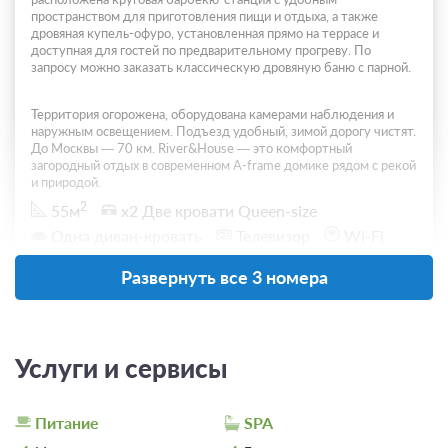
пространством для приготовления пищи и отдыха, а также
дровяная купель-офуро, установленная прямо на террасе и
доступная для гостей по предварительному прогреву. По
запросу можно заказать классическую дровяную баню с парной.
Территория огорожена, оборудована камерами наблюдения и
наружным освещением. Подъезд удобный, зимой дорогу чистят.
До Москвы — 70 км. River&House — это комфортный
загородный отдых в современном A-frame домике рядом с рекой
и природой.
2
55м
x2 Две кровати Queen-size
Одна диван-кровать
Телевизор
Wi-Fi
Сплит-система
Развернуть все 3 номера
4 гостя
Моментальное подтверждение
Услуги и сервисы
В стоимость входит:
Стандартный тариф, Без питания
Бесплатная отмена до 14 августа 2026 23:59; При отмене
Питание
SPA
после 15 августа 2026 00:00 оплата не возвращается