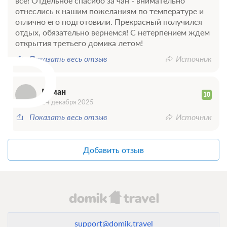
все! Отдельное спасибо за чан - внимательно
отнеслись к нашим пожеланиям по температуре и
отлично его подготовили. Прекрасный получился
Р
отдых, обязательно вернемся! С нетерпением ждем
открытия третьего домика летом!
Показать весь отзыв
Источник
Роман
10
24 декабря 2025
Показать весь отзыв
Источник
Добавить отзыв
support@domik.travel