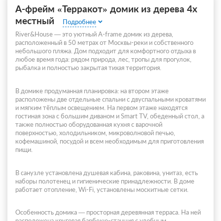
A-фрейм «Терракот» домик из дерева 4х
местный
Подробнее
River&House — это уютный A-frame домик из дерева,
расположенный в 50 метрах от Москвы-реки и собственного
небольшого пляжа. Дом подходит для комфортного отдыха в
любое время года: рядом природа, лес, тропы для прогулок,
рыбалка и полностью закрытая тихая территория.
В домике продуманная планировка: на втором этаже
расположены две отдельные спальни с двуспальными кроватями
и мягким тёплым освещением. На первом этаже находятся
гостиная зона с большим диваном и Smart TV, обеденный стол, а
также полностью оборудованная кухня с варочной
поверхностью, холодильником, микроволновой печью,
кофемашиной, посудой и всем необходимым для приготовления
пищи.
В санузле установлена душевая кабина, раковина, унитаз, есть
наборы полотенец и гигиенические принадлежности. В доме
работает отопление, Wi-Fi, установлены москитные сетки.
Особенность домика — просторная деревянная терраса. На ней
расположена круговая барбекю-станция с удобным