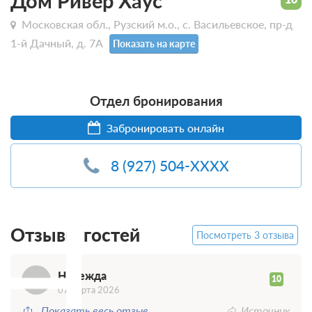
Дом Ривер Хаус
Московская обл., Рузский м.о., с. Васильевское, пр-д
1-й Дачный, д. 7А
Показать на карте
Отдел бронирования
Забронировать онлайн
8 (927) 504-XXXX
Н
Отзывы гостей
Посмотреть 3 отзыва
Надежда
10
07 марта 2026
Показать весь отзыв
Источник