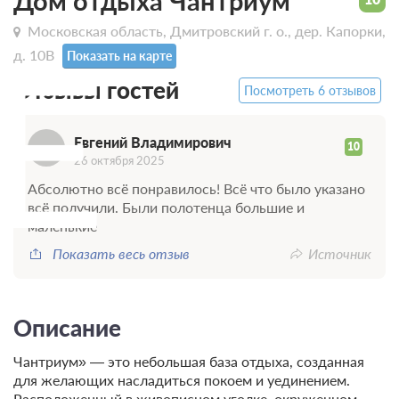
Дом отдыха Чантриум
Московская область, Дмитровский г. о., дер. Капорки,
Е
д. 10В
Показать на карте
Отзывы гостей
Посмотреть 6 отзывов
Евгений Владимирович
10
26 октября 2025
Абсолютно всё понравилось! Всё что было указано
всё получили. Были полотенца большие и
маленькие
Показать весь отзыв
Источник
Описание
Чантриум» — это небольшая база отдыха, созданная
для желающих насладиться покоем и уединением.
Расположенный в живописном уголке, окруженном