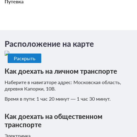
Путевка
3 гостя
Моментальное подтверждение
В стоимость входит:
Стандартный тариф, Без питания
Расположение на карте
Бесплатная отмена до 09 августа 2026 23:59; При отмене
после 10 августа 2026 00:00 оплата не возвращается
Раскрыть
Требуется внесение предоплаты в течение 2 часов.
Сумма предоплаты составляет 4725 руб.
Как доехать на личном транспорте
30 000
Наберите в навигаторе адрес: Московская область,
деревня Капорки, 10В.
Еще 9 тарифов
Время в пути: 1 час 20 минут — 1 час 30 минут.
всего 12 предложений
Как доехать на общественном
транспорте
Электричка