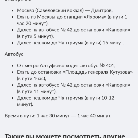
Москва (Савеловский вокзал) — Дмитров,
Ехать из Москвы до станции «Яхрома» (в пути 1
час 20 минут),
Далее на автобусе № 42 до остановки «Капорки»
(в пути 5 минут),
Далее пешком до Чантриума (в пути) 15 минут.
Автобус
От метро Алтуфьево ходит автобус № 401,
28 фото
Ехать до остановки «Площадь генерала Кутузова»
(в пути 1час),
Коттедж №3
Подробнее
Далее на автобусе № 42 до остановки «Капорки»
Большой А-фрейм треугольный коттедж, для отдыха семьей
(в пути 11 минут),
или компанией до шести человек. Коттедж в цвет светлого
Далее пешком до Чантриума (в пути 10-12
дерева. Коттедж в белом цвете.
минут).
Обратите внимание, время заезда в коттедж в 18:00, выезд в
16:00.
Время в пути: 1 час 30 минут — 1 час 40 минут.
2
89м
x2 Две двуспальных кровати
Одна диван-кровать
Wi-Fi
Также вы можете посмотреть другие
Ванная комната в номере
Сплит-система