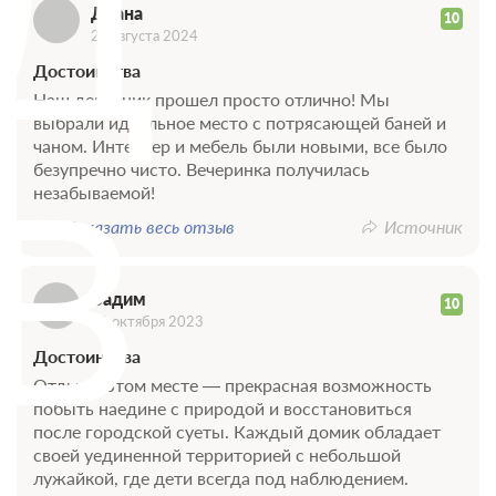
Д
Диана
10
21 августа 2024
Достоинства
Наш девичник прошел просто отлично! Мы
выбрали идеальное место с потрясающей баней и
чаном. Интерьер и мебель были новыми, все было
В
безупречно чисто. Вечеринка получилась
незабываемой!
Показать весь отзыв
Источник
Вадим
10
31 октября 2023
Достоинства
Отдых в этом месте — прекрасная возможность
побыть наедине с природой и восстановиться
после городской суеты. Каждый домик обладает
своей уединенной территорией с небольшой
лужайкой, где дети всегда под наблюдением.