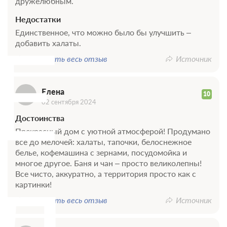
дружелюбным.
Недостатки
Е
Единственное, что можно было бы улучшить –
добавить халаты.
Показать весь отзыв
Источник
Елена
10
02 сентября 2024
Достоинства
Прекрасный дом с уютной атмосферой! Продумано
все до мелочей: халаты, тапочки, белоснежное
белье, кофемашина с зернами, посудомойка и
многое другое. Баня и чан – просто великолепны!
Все чисто, аккуратно, а территория просто как с
картинки!
Показать весь отзыв
Источник