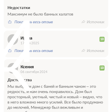
И
Недостатки
Максимум не было банных халатов
Показать весь отзыв
Источник
К
Ирина
10
17 мая 2025
Показать весь отзыв
Источник
Ксения
10
06 сентября 2024
Достоинства
Мы выбрали дом с баней и банным чаном – это
редкость, и нам очень понравилось. Дом был
просторный, уютный, чистый и новый – видно, что
в него вложено много усилий. Все было продумано
до мелочей, Менеджер был вежливым и