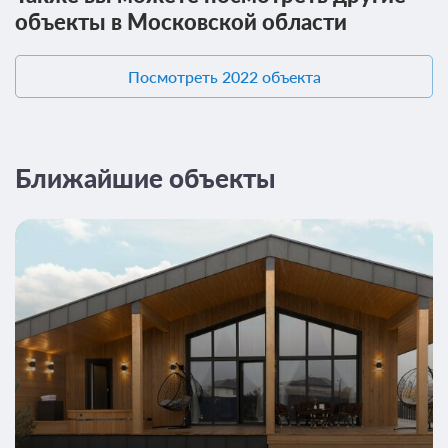
объекты в Московской области
2 гостя
Моментальное подтверждение
Посмотреть 2022 объекта
В стоимость входит:
Стандартный тариф, Без питания
Бесплатная отмена до 09 августа 2026 23:59; При отмене
после 10 августа 2026 00:00 оплата не возвращается
Ближайшие объекты
Требуется внесение предоплаты в течение 2 часов.
Сумма предоплаты составляет 4725 руб.
30 000
2 гостя
Моментальное подтверждение
В стоимость входит:
Стандартный тариф, Без питания
Бесплатная отмена до 09 августа 2026 23:59; При отмене
после 10 августа 2026 00:00 оплата не возвращается