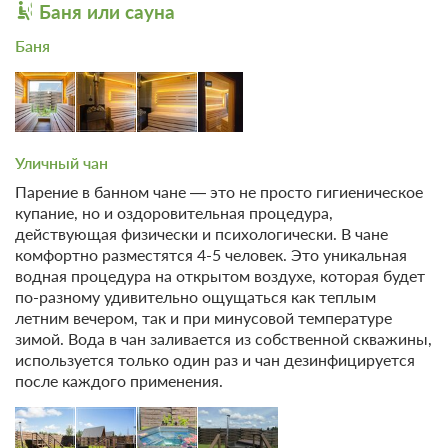
Другое
Баня или сауна
Автостоянка / Парковка
Допускается размещение с
Баня
домашними животными
Зимний спорт
Лыжи
Сноуборд
Снегоходы
18 фото
Уличный чан
Коттедж №2
Подробнее
Парение в банном чане — это не просто гигиеническое
купание, но и оздоровительная процедура,
Большой А-фрейм треугольный коттедж, для отдыха семьей
или компанией до шести человек. Коттедж в цвет светлого
действующая физически и психологически. В чане
дерева.
комфортно разместятся 4-5 человек. Это уникальная
Обратите внимание, время заезда в коттедж в 16:00, выезд в
водная процедура на открытом воздухе, которая будет
14:00.
по-разному удивительно ощущаться как теплым
2
89м
x2 Две двуспальных кровати
летним вечером, так и при минусовой температуре
зимой. Вода в чан заливается из собственной скважины,
Одна диван-кровать
Wi-Fi
используется только один раз и чан дезинфицируется
Ванная комната в номере
Сплит-система
после каждого применения.
2 гостя
Моментальное подтверждение