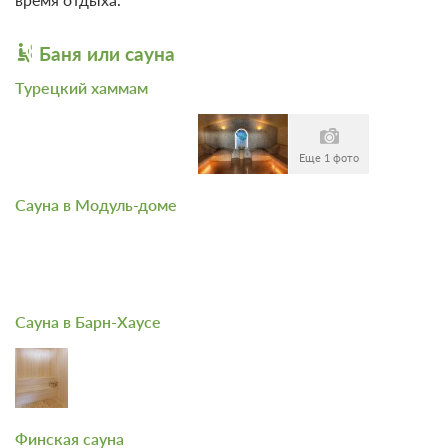
Баня или сауна
Турецкий хаммам
Еще 1 фото
Сауна в Модуль-доме
11 фото
Модуль-Дом
Подробнее
В домике одна двуспальная или две односпальные кровати. Для
Вашего удобства, Вы можете дополнительно заказать завтрак в
номер, тапочки, халаты, зубной набор, бритвенные
Сауна в Барн-Хаусе
принадлежности, чай, кофе, сахар, а также решетки и шампура.
2
88м
Одна двуспальная кровать
x2 Две диван-кровати
x2 Два раскладных кресла
Телевизор
Wi-Fi
Ванная комната в номере
Финская сауна