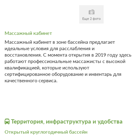
Сплит-система
Еще 2 фото
6 гостей
Моментальное подтверждение
Массажный кабинет
В стоимость входит:
Массажный кабинет в зоне бассейна предлагает
Без питания
идеальные условия для расслабления и
Бесплатная отмена до 12 августа 2026 23:59; При отмене
восстановления. С момента открытия в 2019 году здесь
после 13 августа 2026 00:00 оплата не возвращается
работают профессиональные массажисты с высокой
Требуется внесение 50% предоплаты на условиях -1
квалификацией, которые используют
руб сейчас и 0 руб до 10.08.2026, 15:00
сертифицированное оборудование и инвентарь для
качественного сервиса.
Недостаточно мест
Сменить кол-во гостей
Территория, инфраструктура и удобства
Открытый круглогодичный бассейн