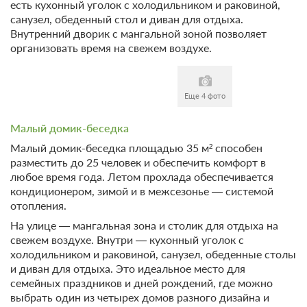
есть кухонный уголок с холодильником и раковиной,
Требуется внесение 50% предоплаты на условиях -1
санузел, обеденный стол и диван для отдыха.
руб сейчас и 0 руб до 10.08.2026, 15:00
Внутренний дворик с мангальной зоной позволяет
организовать время на свежем воздухе.
Недостаточно мест
Сменить кол-во гостей
Еще 4 фото
Малый домик-беседка
Малый домик-беседка площадью 35 м² способен
разместить до 25 человек и обеспечить комфорт в
любое время года. Летом прохлада обеспечивается
кондиционером, зимой и в межсезонье — системой
отопления.
На улице — мангальная зона и столик для отдыха на
свежем воздухе. Внутри — кухонный уголок с
холодильником и раковиной, санузел, обеденные столы
и диван для отдыха. Это идеальное место для
семейных праздников и дней рождений, где можно
выбрать один из четырех домов разного дизайна и