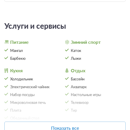
Услуги и сервисы
Питание
Зимний спорт
Мангал
Каток
Барбекю
Лыжи
Кухня
Отдых
Холодильник
Бассейн
12 фото
Электрический чайник
Аквапарк
Модуль-Дом с сауной
Подробнее
Набор посуды
Настольные игры
В домике одна двуспальная или две односпальные кровати. Для
Микроволновая печь
Телевизор
Вашего удобства, Вы можете дополнительно заказать завтрак в
номер, тапочки, халаты, зубной набор, бритвенные
Плита
Тир
принадлежности, чай, кофе, сахар, а также решетки и шампура.
Обеденный стол
SPA
2
88м
Одна двуспальная кровать
Показать все