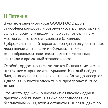
Организация
Одна двухярусная кровать
Сауна
мероприятий
Одна диван-кровать
Хаммам
Беседка
Одно раскладное кресло
Телевизор
Массаж
Питание
Ванная комната в номере
Сплит-система
Корпоративный отдых
В уютном семейном кафе GOOD FOOD царит
Сервисы
Организация свадеб
атмосфера комфорта и современности, а просторный
Фен
6 гостей
зал с панорамным видом на парк станет отличным
Детям
Курение на всей территории
Моментальное подтверждение
местом для встреч с друзьями и близкими.
запрещено
Детский клуб
Доброжелательный персонал всегда готов угостить вас
В стоимость входит:
домашними завтраками и обедами, а также
Анимационный персонал
Без питания
Общие
разнообразными напитками, включая молочные
Бесплатная отмена до 12 августа 2026 23:59; При отмене
Кондиционер
коктейли и ароматный зерновой кофе.
Спорт
после 13 августа 2026 00:00 оплата не возвращается
Отопление
Особой гордостью кафе являются Гонконгские вафли —
Волейбол
Требуется внесение 50% предоплаты на условиях -1
настоящее открытие для гурманов. Каждый найдет
руб сейчас и 0 руб до 10.08.2026, 15:00
Удобства в номере
Баскетбол
блюдо по душе: от первых и вторых блюд до десертов.
Настольный теннис
Для занятых гостей здесь также предлагают бизнес-
Другое
Недостаточно мест
Бадминтон
ланчи.
Сменить кол-во гостей
Не допускается размещение
с домашними животными
Дартс
Это место, где можно насладиться вкусной едой в
приятной обстановке, а также воспользоваться
Тренажерный зал
бесплатным Wi-Fi, чтобы оставаться на связи даже во
время отдыха.