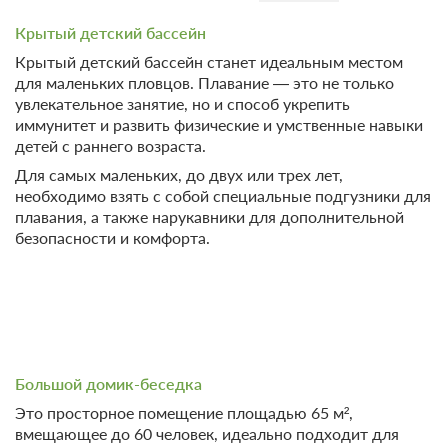
В стоимость входит:
Крытый детский бассейн
Без питания
Крытый детский бассейн станет идеальным местом
Бесплатная отмена до 12 августа 2026 23:59; При отмене
для маленьких пловцов. Плавание — это не только
после 13 августа 2026 00:00 оплата не возвращается
увлекательное занятие, но и способ укрепить
Требуется внесение 50% предоплаты на условиях -1
иммунитет и развить физические и умственные навыки
руб сейчас и 0 руб до 10.08.2026, 15:00
детей с раннего возраста.
Недостаточно мест
Для самых маленьких, до двух или трех лет,
Сменить кол-во гостей
необходимо взять с собой специальные подгузники для
плавания, а также нарукавники для дополнительной
безопасности и комфорта.
Большой домик-беседка
Это просторное помещение площадью 65 м²,
вмещающее до 60 человек, идеально подходит для