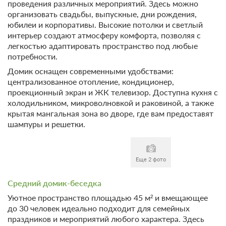
проведения различных мероприятий. Здесь можно
организовать свадьбы, выпускные, дни рождения,
юбилеи и корпоративы. Высокие потолки и светлый
8 фото
интерьер создают атмосферу комфорта, позволяя с
Барн-Хаус с сауной
легкостью адаптировать пространство под любые
Подробнее
потребности.
В спальнях две односпальные кровати или одна двуспальная.
Для Вашего удобства, Вы можете дополнительно заказать
Домик оснащен современными удобствами:
завтрак в номер, тапочки, халаты, зубной набор, бритвенные
централизованное отопление, кондиционер,
принадлежности, чай, кофе, сахар, а также решетки и шампура.
проекционный экран и ЖК телевизор. Доступна кухня с
2
131м
x3 Три двуспальных кровати
холодильником, микроволновкой и раковиной, а также
Одна диван-кровать
крытая мангальная зона во дворе, где вам предоставят
шампуры и решетки.
x4 Четыре раскладных кресла
Телевизор
Ванная комната в номере
Сплит-система
Еще 2 фото
8 гостей
Моментальное подтверждение
Средний домик-беседка
В стоимость входит:
Уютное пространство площадью 45 м² и вмещающее
Без питания
до 30 человек идеально подходит для семейных
Бесплатная отмена до 12 августа 2026 23:59; При отмене
праздников и мероприятий любого характера. Здесь
после 13 августа 2026 00:00 оплата не возвращается