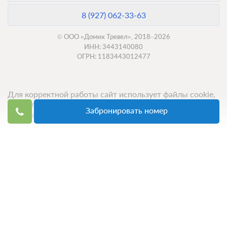
8 (927) 062-33-63
© ООО «Домик Тревел», 2018–2026
ИНН: 3443140080
ОГРН: 1183443012477
Для корректной работы сайт использует файлы cookie,
продолжение использования сервиса означает ваше
Забронировать номер
согласие с обработкой данных.
Топ 50 санаториев
Топ 50 баз отдыха