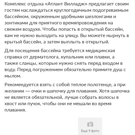
Комплекс отдыха «Атлант Вилладж» предлагает своим
гостям наслаждаться круглогодичным подогреваемым
бассейном, окруженным удобными шезлонгами и
зонтиками для приятного времяпровождения на
свежем воздухе. Чтобы попасть в открытый бассейн,
вам не нужно выходить на улицу. Вы можете нырнуть в
крытый бассейн, а затем выплыть в открытый.
8 фото
Для посещения бассейна требуется медицинская
справка от дерматолога, купальник или плавки, а
А-фрейм
Подробнее
также сланцы, которые нужно снять перед входом в
Для Вашего удобства, Вы можете дополнительно заказать
воду. Перед погружением обязательно примите душ с
завтрак в номер, тапочки, халаты, зубной набор, бритвенные
мылом.
принадлежности, чай, кофе, сахар, а также решетки и шампура.
Рекомендуется взять с собой теплое полотенце, а при
2
35м
Одна двуспальная кровать
желании — очки и шапочку для плавания. Хотя шапочка
Одна диван-кровать
Один матрас
не является обязательной, лучше собрать волосы в
Телевизор
Wi-Fi
хвост или пучок, чтобы они не мешали во время
Ванная комната в номере
Сплит-система
плавания.
4 гостя
Еще 9 фото
Моментальное подтверждение