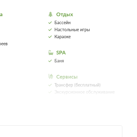
15 000
Забронировать
а
Отдых
 1 часа.
Бассейн
Настольные игры
Караоке
феев
SPA
Баня
Сервисы
Недостаточно мест
Трансфер (бесплатный)
Забронировать
Сменить кол-во гостей
Экскурсионное обслуживание
 2 часов.
Общие
Камин
Местоположение