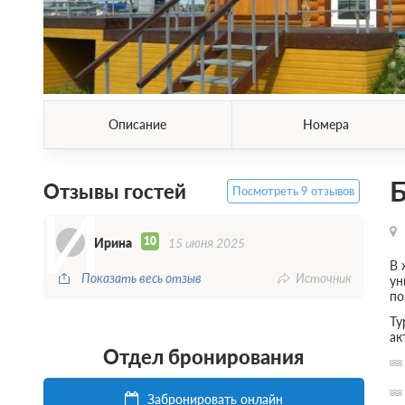
Описание
Номера
Б
Отзывы гостей
Посмотреть 9 отзывов
И
10
Ирина
15 июня 2025
В 
Показать весь отзыв
Источник
ун
по
Ту
ак
Отдел бронирования
Забронировать онлайн