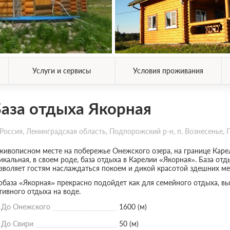
Услуги и сервисы
Условия проживания
аза отдыха Якорная
Россия, Ленинградская область, Подпорожский р-н, п. Вознесенье,
живописном месте на побережье Онежского озера, на границе Каре
икальная, в своем роде, база отдыха в Карелии «Якорная». База отд
зволяет гостям наслаждаться покоем и дикой красотой здешних мес
рбаза «Якорная» прекрасно подойдет как для семейного отдыха, вы
тивного отдыха на воде.
До Онежского
1600 (м)
До Свири
50 (м)