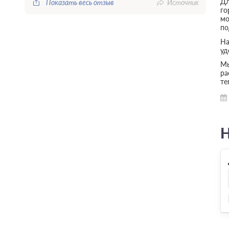
Дл
Показать весь отзыв
Источник
го
мо
по
На
уд
Мы
ра
те
Н