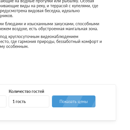
шающие на водные прогулки или рыбалку. Особая
вающие виды на реку, и террасой с купелями, где
редусмотрена видовая беседка, идеально
ников.
ми блюдами и изысканными закусками, способными
вежем воздухе, есть обустроенная мангальная зона.
а под круглосуточным видеонаблюдением
 место, где гармония природы, беззаботный комфорт и
ему особенным.
Количество гостей
1 гость
Показать цены