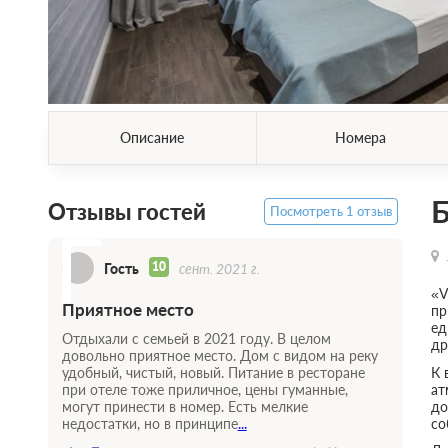
Описание
Номера
Б
Отзывы гостей
Посмотреть 1 отзыв
Г
10
Гость
сент. 2021 г.
«V
Приятное место
пр
ед
Отдыхали с семьей в 2021 году. В целом
др
довольно приятное место. Дом с видом на реку
К 
удобный, чистый, новый. Питание в ресторане
ат
при отеле тоже приличное, цены гуманные,
до
могут принести в номер. Есть мелкие
со
недостатки, но в принципе
...