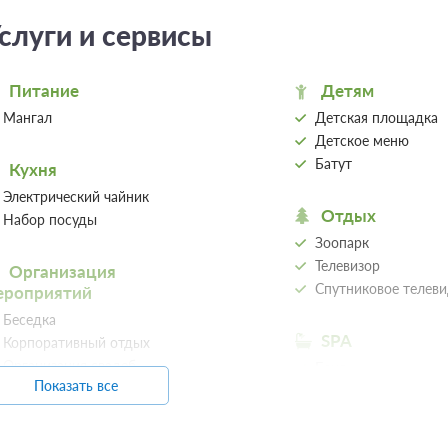
слуги и сервисы
Питание
Детям
Мангал
Детская площадка
Детское меню
Батут
Кухня
Электрический чайник
Отдых
Набор посуды
Зоопарк
Телевизор
Организация
Спутниковое телев
ероприятий
Беседка
SPA
Корпоративный отдых
Организация свадеб
Баня
Показать все