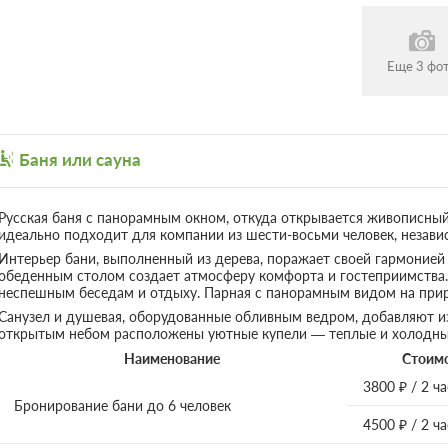
Еще 3 фото
Баня или сауна
Русская баня с панорамным окном, откуда открывается живописный 
идеально подходит для компании из шести-восьми человек, незави
Интерьер бани, выполненный из дерева, поражает своей гармонией 
обеденным столом создает атмосферу комфорта и гостеприимства.
неспешным беседам и отдыху. Парная с панорамным видом на при
Санузел и душевая, оборудованные обливным ведром, добавляют из
открытым небом расположены уютные купели — теплые и холодны
Наименование
Стоим
3800 ₽ / 2 ча
Бронирование бани до 6 человек
4500 ₽ / 2 ча