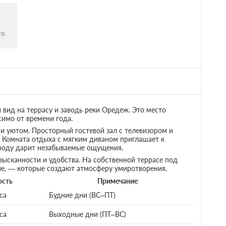
вид на террасу и заводь реки Оредеж. Это место
симо от времени года.
и уютом. Просторный гостевой зал с телевизором и
 Комната отдыха с мягким диваном приглашает к
роду дарит незабываемые ощущения.
ысканности и удобства. На собственной террасе под
е, — которые создают атмосферу умиротворения.
ость
Примечание
са
Будние дни (ВС–ПТ)
са
Выходные дни (ПТ–ВС)