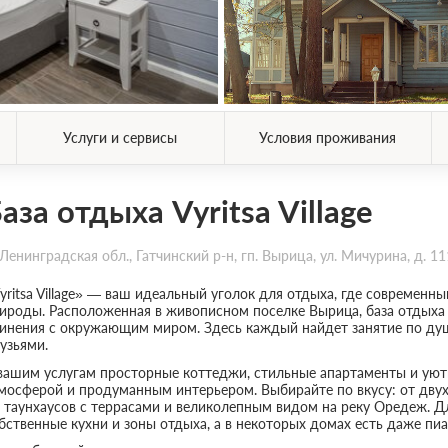
Услуги и сервисы
Условия проживания
аза отдыха Vyritsa Village
Ленинградская обл., Гатчинский р-н, гп. Вырица, ул. Мичурина, д. 11
yritsa Village» — ваш идеальный уголок для отдыха, где современн
ироды. Расположенная в живописном поселке Вырица, база отдыха 
инения с окружающим миром. Здесь каждый найдет занятие по душ
узьями.
вашим услугам просторные коттеджи, стильные апартаменты и уют
мосферой и продуманным интерьером. Выбирайте по вкусу: от дв
 таунхаусов с террасами и великолепным видом на реку Оредеж. 
бственные кухни и зоны отдыха, а в некоторых домах есть даже пиа