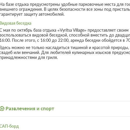
На базе отдыха предусмотрены удобные парковочные места для гос
внешнего ограждения. В целях безопасности все зоны под приста
гарантирует защиту автомобилей.
Видовая беседка
С мая по октябрь база отдыха «Vyritsa Village» предоставляет сво
воспользоваться видовой беседкой, способной вместить до двадцат
16:00. После этого, с 16:00 до 22:00, аренда беседки обойдется в 70
Здесь можно не только насладиться тишиной и красотой природы,
свадеб или венчаний. Для любителей кулинарных изысков предусм
принадлежностями для гриля.
Развлечения и спорт
САП-борд