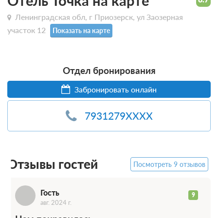
Отель Точка на карте
Ленинградская обл, г Приозерск, ул Заозерная
участок 12
Показать на карте
Отдел бронирования
Забронировать онлайн
Г
7931279XXXX
Отзывы гостей
Посмотреть 9 отзывов
Гость
9
авг. 2024 г.