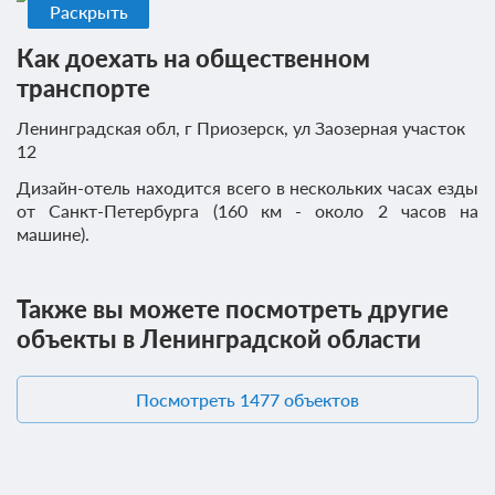
Раскрыть
Как доехать на общественном
1 гость
транспорте
Бронирование по запросу
В стоимость входит:
Ленинградская обл, г Приозерск, ул Заозерная участок
Тариф с завтраком, Включен завтрак "шведский стол"
12
Бесплатная отмена до 12 августа 2026 23:59; При отмене
Дизайн-отель находится всего в нескольких часах езды
оплата не возвращается с 13 августа 2026 00:00
от Санкт-Петербурга (160 км - около 2 часов на
Требуется внесение предоплаты в течение 2 часов
машине).
после подтверждения бронирования. Сумма предоплаты
составляет 48500 руб.
Также вы можете посмотреть другие
48 500
Забронировать
объекты в Ленинградской области
Еще 1 тариф
Посмотреть 1477 объектов
всего 4 предложения