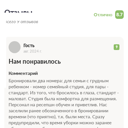
Г
2 гостя
Бронирование по запросу
Отзывы
Отлично
8.7
В стоимость входит:
Всего 9 отзывов
Тариф с завтраком, клубный формат, Включен завтрак
"шведский стол"
Бесплатная отмена до 12 августа 2026 23:59; При отмене
оплата не возвращается с 13 августа 2026 00:00
Гость
9
Требуется внесение предоплаты в течение 2 часов
авг. 2024 г.
после подтверждения бронирования. Сумма предоплаты
составляет 59800 руб.
Нам понравилось
59 800
Забронировать
Комментарий
Бронировали два номера: для семьи с грудным
ребенком - номер семейный студия, для пары -
2 гостя
стандарт. Из того, что бросилось в глаза, стандарт -
Бронирование по запросу
маловат. Студия была комфортна для размещения.
В стоимость входит:
Персонал на ресепшн обучен и приветлив. Нас
заселили ранее обозначенного в бронировании
Тариф с завтраком, клубный формат, Включен завтрак
времени (что приятно), т.к. были места. Сразу
"шведский стол"
предупредили, что время уборки можно заранее
Бесплатная отмена до 12 августа 2026 23:59; При отмене