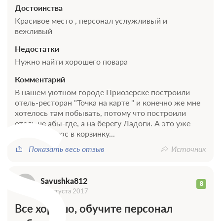
Достоинства
Красивое место , персонал услужливый и
вежливый
Недостатки
Нужно найти хорошего повара
Комментарий
S
В нашем уютном городе Приозерске построили
отель-ресторан "Точка на карте " и конечно же мне
хотелось там побывать, потому что построили
отель не абы-где, а на берегу Ладоги. А это уже
большой плюс в корзинку...
Показать весь отзыв
Источник
Savushka812
8
13 августа 2017
Все хорошо, обучите персонал