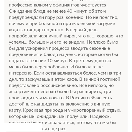
профессионализм у официантов чувствуется.
Еще 1 тариф
Ожидание блюд не менее 40 минут, об этом
предупреждали пару раз, конечно. Но не понятно,
всего 4 предложения
почему и при большой и при маленькой загрузке
ждать стандартно долго. В первый день
попробовали черничный пирог, что ж ... хорошо, что
успели... больше мы его не видели. Неплохо было
бы для ускорения процесса вводить сезонные
предложения и блюда на день, которые могли бы
подать в течение 10 минут. К третьему дню все
меню было перепробовано. И было уже не
интересно. Если останавливаться более, чем на три
дня, то заскучаешь в этом кафе. В винной гостиной
представлено российское вино. Все неплохо, но
ассортимент неплохо было бы расширить, три
производителя маловато. В России сейчас есть
достойные кандидаты на включение в винную
карту. Красивая природа и умиротворенный отдых,
который мы ожидали, мы получили. Надеюсь,
недочеты будут исправляться, потому что мы бы
хотели вернуться еще раз.