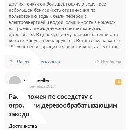
других точках он больше), горячую воду греет
небольшой бойлер (есть ограничения по
пользованию воды), были перебои с
R
электроэнергией и водой, слышимость в номерах
на троечку, периодически слетает вай-фай,
дороговато. В целом, если чуть снизить ценник, то
все эти минусы нивелируются. Вот в точку на карте
ЛП хочется возвращаться вновь и вновь, а тут стоит
подумать.
Показать весь отзыв
Источник
rus-traveller
4
12 сентября 2019
Расположен по соседству с
огромным деревообрабатывающим
заводом
Достоинства