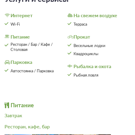
Бронирование по запросу
В стоимость входит:
Интернет
На свежем воздухе
Тариф с завтраком, Включен завтрак "шведский стол"
Бесплатная отмена до 12 августа 2026 23:59; При отмене
Wi-Fi
Терраса
оплата не возвращается с 13 августа 2026 00:00
Требуется внесение предоплаты в течение 2 часов
Питание
Прокат
после подтверждения бронирования. Сумма предоплаты
Ресторан / Бар / Кафе /
Весельные лодки
составляет 19400 руб.
Столовая
Квадроциклы
19 400
Забронировать
Парковка
Рыбалка и охота
Автостоянка / Парковка
Рыбная ловля
Еще 1 тариф
всего 4 предложения
Питание
Завтрак
Ресторан, кафе, бар