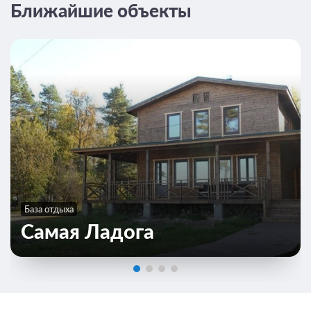
Ближайшие объекты
9 фото
Номер «Студия» с отдельным входом
База отдыха
Подробнее
Самая Ладога
Номер «Студия» – это отдельный модуль, расположенный
вдоль береговой линии Вуоксы.
2
34м
Телевизор
Wi-Fi
Ванная комната в номере
Сплит-система