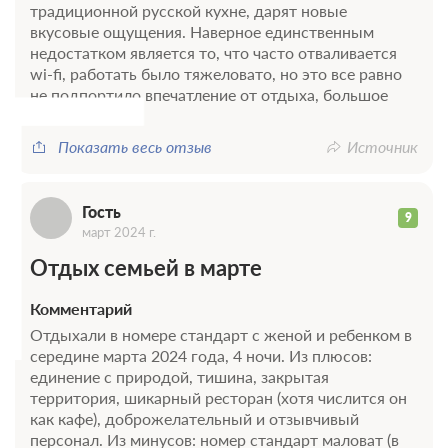
Г
традиционной русской кухне, дарят новые
вкусовые ощущения. Наверное единственным
недостатком является то, что часто отваливается
wi-fi, работать было тяжеловато, но это все равно
не подпортило впечатление от отдыха, большое
спасибо!
Показать весь отзыв
Источник
Гость
9
март 2024 г.
Отдых семьей в марте
Комментарий
Отдыхали в номере стандарт с женой и ребенком в
середине марта 2024 года, 4 ночи. Из плюсов:
единение с природой, тишина, закрытая
территория, шикарный ресторан (хотя числится он
как кафе), доброжелательный и отзывчивый
персонал. Из минусов: номер стандарт маловат (в