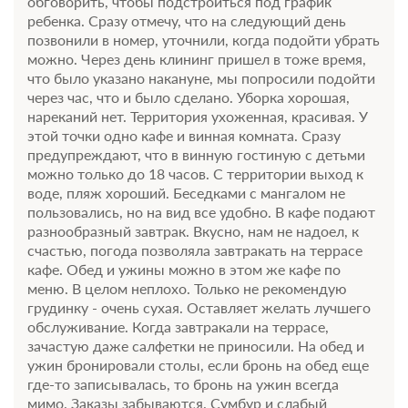
обговорить, чтобы подстроиться под график
оплата не возвращается с 13 августа 2026 00:00
ребенка. Сразу отмечу, что на следующий день
Требуется внесение предоплаты в течение 2 часов
позвонили в номер, уточнили, когда подойти убрать
после подтверждения бронирования. Сумма предоплаты
можно. Через день клининг пришел в тоже время,
составляет 59800 руб.
что было указано накануне, мы попросили подойти
через час, что и было сделано. Уборка хорошая,
59 800
Забронировать
нареканий нет. Территория ухоженная, красивая. У
этой точки одно кафе и винная комната. Сразу
предупреждают, что в винную гостиную с детьми
1 гость
можно только до 18 часов. С территории выход к
Бронирование по запросу
воде, пляж хороший. Беседками с мангалом не
В стоимость входит:
пользовались, но на вид все удобно. В кафе подают
Тариф с завтраком, клубный формат, Включен завтрак
разнообразный завтрак. Вкусно, нам не надоел, к
"шведский стол"
счастью, погода позволяла завтракать на террасе
Бесплатная отмена до 12 августа 2026 23:59; При отмене
кафе. Обед и ужины можно в этом же кафе по
оплата не возвращается с 13 августа 2026 00:00
меню. В целом неплохо. Только не рекомендую
Требуется внесение предоплаты в течение 2 часов
грудинку - очень сухая. Оставляет желать лучшего
после подтверждения бронирования. Сумма предоплаты
обслуживание. Когда завтракали на террасе,
составляет 56700 руб.
зачастую даже салфетки не приносили. На обед и
ужин бронировали столы, если бронь на обед еще
56 700
Забронировать
где-то записывалась, то бронь на ужин всегда
мимо. Заказы забываются. Сумбур и слабый