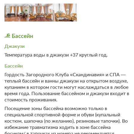
В стоимость входит:
Тариф Стандартный 2026, Включен завтрак "шведский
стол"
Бесплатная отмена до 20 августа 2026 23:59; При отмене
после 21 августа 2026 00:00 оплата не возвращается
Бассейн
Требуется внесение предоплаты в течение 2 часов.
Сумма предоплаты составляет 32100 руб.
Джакузи
Температура воды в джакузи +37 круглый год.
32 100
Забронировать
Бассейн
Гордость Загородного Клуба «Скандинавия» и СПА —
Еще 1 тариф
теплый бассейн и ванны джакузи на открытом воздухе,
купанием в котором гости могут наслаждаться в любое
всего 4 предложения
время года. Пользование бассейном и джакузи входит в
стоимость проживания.
Посещение зоны бассейна возможно только в
специальной спортивной форме и обуви (купальный
костюм, шапочка (по желанию), резиновые тапочки). Во
избежание травматизма ходить в зоне бассейна
босиком/ в тапочках из номера не рекомендуется.