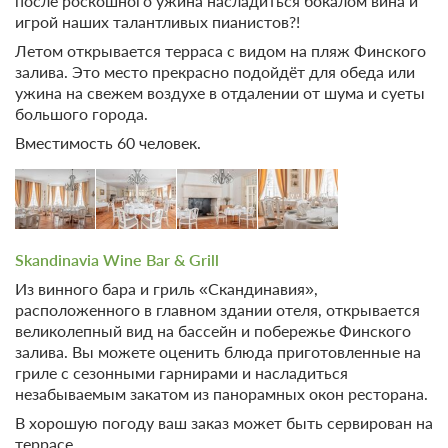
после роскошного ужина насладиться бокалом вина и
игрой наших талантливых пианистов?!
Летом открывается терраса с видом на пляж Финского
залива. Это место прекрасно подойдёт для обеда или
ужина на свежем воздухе в отдалении от шума и суеты
14 фото
большого города.
Дачный Семейный Люкс (№1, 3, 7)
Вместимость 60 человек.
Подробнее
2
65м
Одна двуспальная кровать
Телевизор
Wi-Fi
Ванная комната в номере
Skandinavia Wine Bar & Grill
Из винного бара и гриль «Скандинавия»,
2 гостя
расположенного в главном здании отеля, открывается
Моментальное подтверждение
великолепный вид на бассейн и побережье Финского
В стоимость входит:
залива. Вы можете оценить блюда приготовленные на
гриле с сезонными гарнирами и насладиться
Тариф Стандартный 2026, Включен завтрак "шведский
стол"
незабываемым закатом из панорамных окон ресторана.
Бесплатная отмена до 20 августа 2026 23:59; При отмене
В хорошую погоду ваш заказ может быть сервирован на
после 21 августа 2026 00:00 оплата не возвращается
террасе.