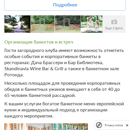
Шелепина превратит день свадьбы в самый счастливый
Подробнее
Недостаточно мест
день вашей жизни, а медовый месяц сделает как можно
Забронировать
Сменить кол-во гостей
слаще.
Еще 2 фото
Организация банкетов и встреч
Гости загородного клуба имеют возможность отметить
особые события и корпоративные банкеты в
ресторанах: Дача Брассери и Бар Библиотека,
Skandinavia Wine Bar & Grill а также в банкетном зале
Ротонда.
Несколько площадок для проведения корпоративных
обедов и банкетных ужинов вмещают в себя от 40 до
65 человек банкетной рассадкой.
К вашим услугам богатое банкетное меню европейской
6 фото
кухни и индивидуальный подход к организации
каждого мероприятия.
Мансардный Романтический
Подробнее
2
35м
Одна двуспальная кровать
Privacy notice