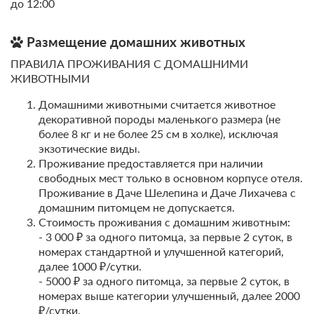
до 12:00
2 гостя
Размещение домашних животных
Моментальное подтверждение
ПРАВИЛА ПРОЖИВАНИЯ С ДОМАШНИМИ
В стоимость входит:
ЖИВОТНЫМИ
Тариф Стандартный 2026, Включен завтрак "шведский
стол"
Домашними животными считается животное
Бесплатная отмена до 20 августа 2026 23:59; При отмене
декоративной породы маленького размера (не
после 21 августа 2026 00:00 оплата не возвращается
более 8 кг и не более 25 см в холке), исключая
экзотические виды.
Требуется внесение предоплаты в течение 2 часов.
Сумма предоплаты составляет -1 руб.
Проживание предоставляется при наличии
свободных мест только в основном корпусе отеля.
Недостаточно мест
Проживание в Даче Шелепина и Даче Лихачева с
Забронировать
Сменить кол-во гостей
домашним питомцем не допускается.
Стоимость проживания с домашним животным:
- 3 000 ₽ за одного питомца, за первые 2 суток, в
номерах стандартной и улучшенной категорий,
далее 1000 ₽/сутки.
- 5000 ₽ за одного питомца, за первые 2 суток, в
номерах выше категории улучшенный, далее 2000
₽/сутки.