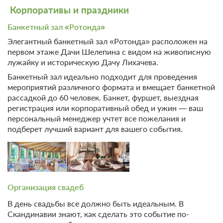
2 гостя
Корпоративы и праздники
Моментальное подтверждение
Банкетный зал «Ротонда»
В стоимость входит:
Тариф Стандартный 2026, Включен завтрак "шведский
Элегантный банкетный зал «Ротонда» расположен на
стол"
первом этаже Дачи Шелепина с видом на живописную
Бесплатная отмена до 20 августа 2026 23:59; При отмене
лужайку и историческую Дачу Лихачева.
после 21 августа 2026 00:00 оплата не возвращается
Банкетный зал идеально подходит для проведения
Требуется внесение предоплаты в течение 2 часов.
мероприятий различного формата и вмещает банкетной
Сумма предоплаты составляет -1 руб.
рассадкой до 60 человек. Банкет, фуршет, выездная
регистрация или корпоративный обед и ужин — ваш
Недостаточно мест
Забронировать
персональный менеджер учтет все пожелания и
Сменить кол-во гостей
подберет лучший вариант для вашего события.
Организация свадеб
В день свадьбы все должно быть идеальным. В
Скандинавии знают, как сделать это событие по-