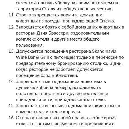
самостоятельную уборку за своим питомцем на
Бесплатная отмена до 20 августа 2026 23:59; При отмене
территории Отеля и в общественных местах.
после 21 августа 2026 00:00 оплата не возвращается
Строго запрещается кормить домашних
Требуется внесение предоплаты в течение 2 часов.
животных из посуды, принадлежащей Отелю.
Сумма предоплаты составляет -1 руб.
Запрещается брать с собой домашних животных в
ресторан Дача Брассери, оздоровительный
Недостаточно мест
Забронировать
комплекс отеля и другие места общего
Сменить кол-во гостей
пользования.
Допускается посещения ресторана Skandinavia
Wine Bar & Grill с питомцем только в переноске по
предварительному бронированию столика. В дни,
когда ресторан не работает, допускается
посещение бара Библиотеки.
Запрещается мыть домашних животных в
душевых кабинах номера, использовать
полотенца, простыни и другие постельные
принадлежности, принадлежащие отелю.
Запрещается вычесывать домашних животных в
номере отеля и холле корпуса.
Отель оставляет за собой право в любое время
отказать гостям в возможности проживания в