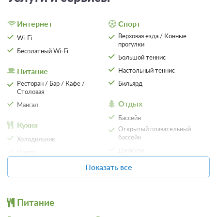
после 21 августа 2026 00:00 оплата не возвращается
Требуется внесение предоплаты в течение 2 часов.
Интернет
Спорт
Сумма предоплаты составляет 20600 руб.
Верховая езда / Конные
Wi-Fi
прогулки
20 600
Забронировать
Бесплатный Wi-Fi
Большой теннис
Питание
Настольный теннис
Еще 1 тариф
Ресторан / Бар / Кафе /
Бильярд
Столовая
всего 4 предложения
Отдых
Мангал
Бассейн
Кухня
Открытый плавательный
бассейн
Холодильник
Джакузи
Плита
Общая кухня
Показать все
SPA
Организация
SPA / Лечебные процедуры
мероприятий
Сауна
Питание
Банкетный зал
Баня