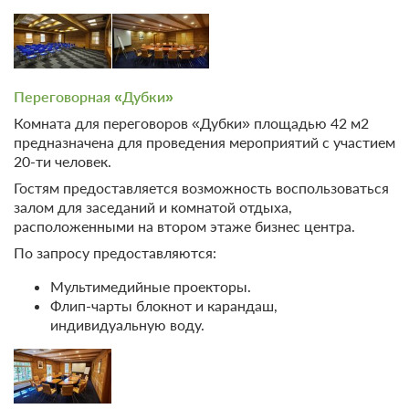
10 фото
Дачный Джуниор Сюит №5, 6
Подробнее
2
40м
Одна двуспальная кровать
Переговорная «Дубки»
Телевизор
Wi-Fi
Комната для переговоров «Дубки» площадью 42 м2
Ванная комната в номере
предназначена для проведения мероприятий с участием
20-ти человек.
2 гостя
Гостям предоставляется возможность воспользоваться
Моментальное подтверждение
залом для заседаний и комнатой отдыха,
расположенными на втором этаже бизнес центра.
В стоимость входит:
Тариф Стандартный 2026, Включен завтрак "шведский
По запросу предоставляются:
стол"
Мультимедийные проекторы.
Бесплатная отмена до 20 августа 2026 23:59; При отмене
Флип-чарты блокнот и карандаш,
после 21 августа 2026 00:00 оплата не возвращается
индивидуальную воду.
Требуется внесение предоплаты в течение 2 часов.
Сумма предоплаты составляет -1 руб.
Недостаточно мест
Забронировать
Сменить кол-во гостей