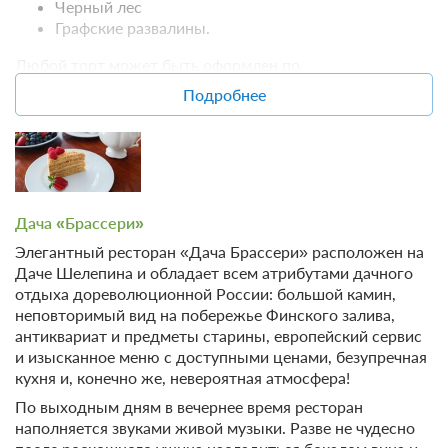
Черный лес
стол"
Графские развалины.
Бесплатная отмена до 20 августа 2026 23:59; При отмене
после 21 августа 2026 00:00 оплата не возвращается
Любой торт может быть оформлен по
Требуется внесение предоплаты в течение 2 часов.
индивидуальному дизайну.
Сумма предоплаты составляет 27600 руб.
Подробнее
Вы также можете сделать заказ во время отдыха,
27 600
обратившись к администратору ресторана Дача
Забронировать
Брассери.
Еще 1 тариф
Дача «Брассери»
всего 4 предложения
Элегантный ресторан «Дача Брассери» расположен на
Даче Шелепина и обладает всем атрибутами дачного
отдыха дореволюционной России: большой камин,
неповторимый вид на побережье Финского залива,
антиквариат и предметы старины, европейский сервис
и изысканное меню с доступными ценами, безупречная
кухня и, конечно же, невероятная атмосфера!
По выходным дням в вечернее время ресторан
наполняется звуками живой музыки. Разве не чудесно