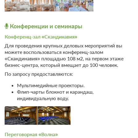
Телевизор
Wi-Fi
Ванная комната в номере
Конференции и семинары
2 гостя
Моментальное подтверждение
Конференц-зал «Скандинавия»
В стоимость входит:
Для проведения крупных деловых мероприятий вы
Тариф Стандартный 2026, Включен завтрак "шведский
можете воспользоваться конференц-залом
стол"
«Скандинавия» площадью 108 м2, на первом этаже
Бесплатная отмена до 20 августа 2026 23:59; При отмене
бизнес-центра, который вмещает до 100 человек.
после 21 августа 2026 00:00 оплата не возвращается
По запросу предоставляются:
Требуется внесение предоплаты в течение 2 часов.
Сумма предоплаты составляет -1 руб.
Мультимедийные проекторы.
Флип-чарты блокнот и карандаш,
Недостаточно мест
индивидуальную воду.
Забронировать
Сменить кол-во гостей
Переговорная «Волна»