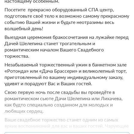
настоящему особенным.
Посетите прекрасно оборудованный СПА центр,
подготовьте своё тело к возможно самому прекрасному
событию Вашей жизни и будьте неотразимы весь
волшебный день!
4 фото
Выездная церемония бракосочетания на лужайке перед
Дачей Шелепина станет трогательным и
Улучшенный номер
Подробнее
романтическим началом Вашего Свадебного
2
25м
Одна двуспальная кровать
торжества.
Телевизор
Ванная комната в номере
Незабываемый торжественный ужин в банкетном зале
«Ротонда» или «Дача Брассери» и великолепный торт,
приготовленный по вашему индивидуальному заказу,
2 гостя
удивят и порадуют Вас и Ваших гостей.
Моментальное подтверждение
Свою первую ночь после свадьбы вы проведёте в
В стоимость входит:
романтическом сьюте Дачи Шелепина или Лихачева,
Тариф Стандартный 2026, Включен завтрак "шведский
как будто специально созданном для молодых и
стол"
любящих сердец.
Бесплатная отмена до 20 августа 2026 23:59; При отмене
после 21 августа 2026 00:00 оплата не возвращается
Ваше свадебное торжество станет одним из самых
Требуется внесение предоплаты в течение 2 часов.
ярких воспоминаний для вас и ваших гостей. Чарующее
Сумма предоплаты составляет -1 руб.
сочетание красоты русской природы и роскоши Дачи