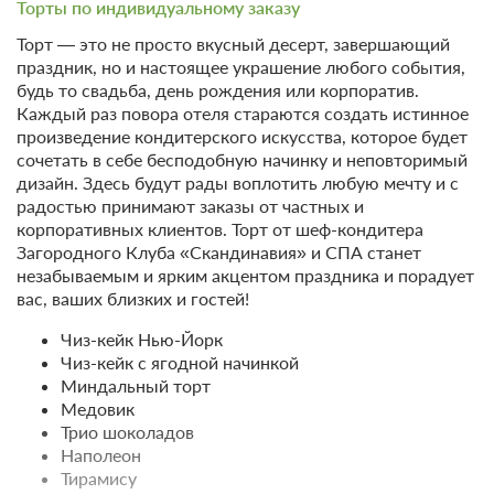
Торты по индивидуальному заказу
30 000
Забронировать
Торт — это не просто вкусный десерт, завершающий
праздник, но и настоящее украшение любого события,
2 гостя
будь то свадьба, день рождения или корпоратив.
Моментальное подтверждение
Каждый раз повора отеля стараются создать истинное
произведение кондитерского искусства, которое будет
В стоимость входит:
сочетать в себе бесподобную начинку и неповторимый
Тариф Стандартный 2026, Включен завтрак "шведский
дизайн. Здесь будут рады воплотить любую мечту и с
стол"
радостью принимают заказы от частных и
Бесплатная отмена до 20 августа 2026 23:59; При отмене
корпоративных клиентов. Торт от шеф-кондитера
после 21 августа 2026 00:00 оплата не возвращается
Загородного Клуба «Скандинавия» и СПА станет
Требуется внесение предоплаты в течение 2 часов.
незабываемым и ярким акцентом праздника и порадует
Сумма предоплаты составляет 30000 руб.
вас, ваших близких и гостей!
30 000
Забронировать
Чиз-кейк Нью-Йорк
Чиз-кейк с ягодной начинкой
Миндальный торт
1 гость
Медовик
Моментальное подтверждение
Трио шоколадов
В стоимость входит:
Наполеон
Тирамису
Тариф Стандартный 2026, Включен завтрак "шведский