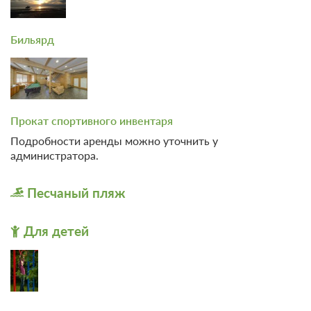
Бильярд
Прокат спортивного инвентаря
Подробности аренды можно уточнить у
администратора.
Песчаный пляж
5 фото
Мансардный Люкс
Подробнее
Для детей
2
60м
Одна двуспальная кровать
Одна диван-кровать
Телевизор
Wi-Fi
Ванная комната в номере