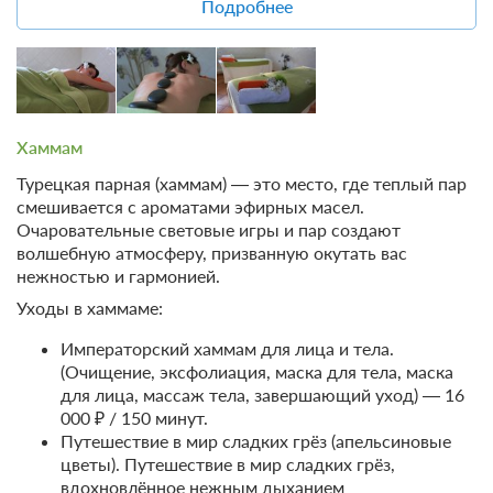
Подробнее
драгоценными маслами. Расслабляющий массаж
1 гость
с маслом Пассифлоры, Вечерней Примулы,
Камелии и Арганы питает и наполняет кожу
Моментальное подтверждение
антиоксидантами, содержит Омега 3,6 и 9 — 6
В стоимость входит:
600 ₽ / 55 минут.
Тариф Стандартный 2026, Включен завтрак "шведский
Гальваническая ванна — 2 500 ₽ / 20 минут
стол"
Хаммам
Массаж кокосовым маслом — 4 600 ₽ / 55 минут.
Бесплатная отмена до 20 августа 2026 23:59; При отмене
Массаж свечой — 4 800 ₽ / 55 минут.
Турецкая парная (хаммам) — это место, где теплый пар
после 21 августа 2026 00:00 оплата не возвращается
смешивается с ароматами эфирных масел.
Требуется внесение предоплаты в течение 2 часов.
Очаровательные световые игры и пар создают
Сумма предоплаты составляет 32600 руб.
волшебную атмосферу, призванную окутать вас
нежностью и гармонией.
32 600
Забронировать
Уходы в хаммаме:
Императорский хаммам для лица и тела.
Еще 1 тариф
(Очищение, эксфолиация, маска для тела, маска
для лица, массаж тела, завершающий уход) — 16
всего 4 предложения
000 ₽ / 150 минут.
Путешествие в мир cладких грёз (апельсиновые
цветы). Путешествие в мир сладких грёз,
вдохновлённое нежным дыханием