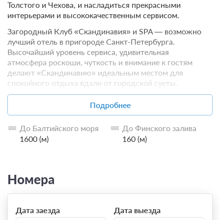
Толстого и Чехова, и насладиться прекрасными
интерьерами и высококачественным сервисом.
Загородный Клуб «Скандинавия» и SPA — возможно
лучший отель в пригороде Санкт-Петербурга.
Высочайший уровень сервиса, удивительная
атмосфера роскоши, чуткость и внимание к гостям
делают «Скандинавию» идеальным местом для
спокойного отдыха вдали от городской суеты.
Загородный Клуб «Скандинавия» и SPA расположен
Подробнее
всего в 35 километрах от Санкт-Петербурга, в
уникальной природной зоне побережья Финского
До Балтийского моря
До Финского залива
залива. Удивительное сочетание свежего воздуха,
1600 (м)
160 (м)
песчаных пляжей, величественных сосен и воды
сделали Курортный район излюбленным местом
отдыха. Сегодня, как и много лет назад, здесь
находиться элегантный курорт, где вы найдёте
Номера
гармонию и спокойствие.
Дата заезда
Дата выезда