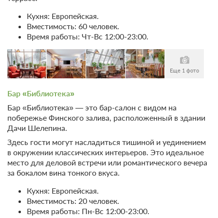
Требуется внесение предоплаты в течение 2 часов.
Сумма предоплаты составляет 34500 руб.
Кухня: Европейская.
Вместимость: 60 человек.
34 500
Время работы: Чт-Вс 12:00-23:00.
Забронировать
2 гостя
Еще 1 фото
Моментальное подтверждение
В стоимость входит:
Бар «Библиотека»
Тариф Стандартный 2026, Включен завтрак "шведский
Бар «Библиотека» — это бар-салон с видом на
стол"
побережье Финского залива, расположенный в здании
Бесплатная отмена до 20 августа 2026 23:59; При отмене
Дачи Шелепина.
после 21 августа 2026 00:00 оплата не возвращается
Здесь гости могут насладиться тишиной и уединением
Требуется внесение предоплаты в течение 2 часов.
в окружении классических интерьеров. Это идеальное
Сумма предоплаты составляет 34500 руб.
место для деловой встречи или романтического вечера
за бокалом вина тонкого вкуса.
34 500
Забронировать
Кухня: Европейская.
Вместимость: 20 человек.
1 гость
Время работы: Пн-Вс 12:00-23:00.
Моментальное подтверждение