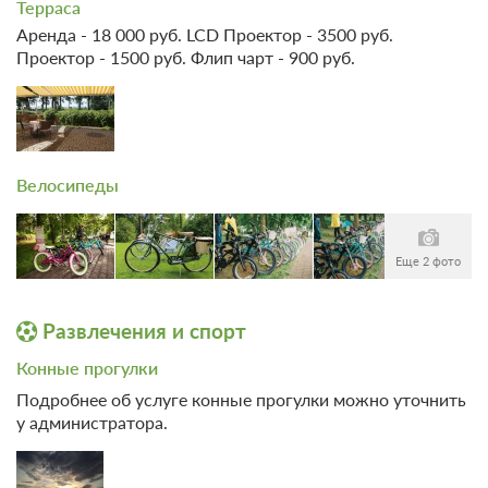
Терраса
35 500
Забронировать
Аренда - 18 000 руб. LCD Проектор - 3500 руб.
Проектор - 1500 руб. Флип чарт - 900 руб.
1 гость
Моментальное подтверждение
В стоимость входит:
Тариф Стандартный 2026, Включен завтрак "шведский
Велосипеды
стол"
Бесплатная отмена до 20 августа 2026 23:59; При отмене
после 21 августа 2026 00:00 оплата не возвращается
Еще 2 фото
Требуется внесение предоплаты в течение 2 часов.
Сумма предоплаты составляет 33100 руб.
Развлечения и спорт
33 100
Забронировать
Конные прогулки
Подробнее об услуге конные прогулки можно уточнить
Еще 1 тариф
у администратора.
всего 4 предложения