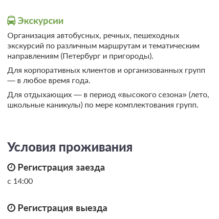
Экскурсии
Организация автобусных, речных, пешеходных
экскурсий по различным маршрутам и тематическим
направлениям (Петербург и пригороды).
Для корпоративных клиентов и организованных групп
— в любое время года.
Для отдыхающих — в период «высокого сезона» (лето,
школьные каникулы) по мере комплектования групп.
Условия проживания
7 фото
Дачный Джуниор Сюит «Алая Роза»
Регистрация заезда
Подробнее
с 14:00
2
40м
Одна двуспальная кровать
Телевизор
Wi-Fi
Регистрация выезда
Ванная комната в номере