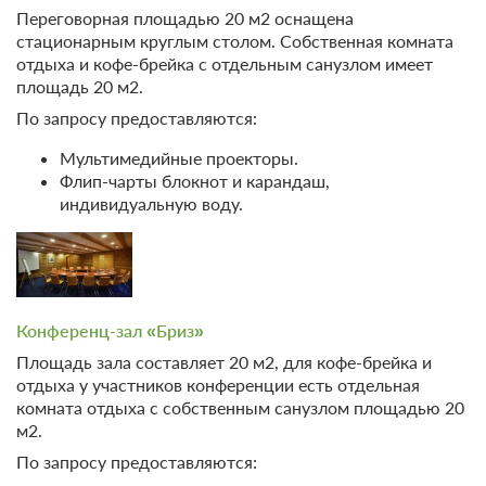
Переговорная площадью 20 м2 оснащена
стационарным круглым столом. Собственная комната
отдыха и кофе-брейка с отдельным санузлом имеет
площадь 20 м2.
По запросу предоставляются:
Мультимедийные проекторы.
Флип-чарты блокнот и карандаш,
индивидуальную воду.
7 фото
Люкс
Подробнее
2
30м
Одна двуспальная кровать
Телевизор
Wi-Fi
Конференц-зал «Бриз»
Ванная комната в номере
Площадь зала составляет 20 м2, для кофе-брейка и
отдыха у участников конференции есть отдельная
2 гостя
комната отдыха с собственным санузлом площадью 20
Моментальное подтверждение
м2.
В стоимость входит:
По запросу предоставляются:
Тариф Стандартный 2026, Включен завтрак "шведский