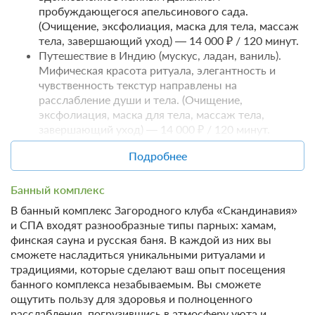
пробуждающегося апельсинового сада.
(Очищение, эксфолиация, маска для тела, массаж
тела, завершающий уход) — 14 000 ₽ / 120 минут.
Путешествие в Индию (мускус, ладан, ваниль).
Мифическая красота ритуала, элегантность и
чувственность текстур направлены на
расслабление души и тела. (Очищение,
эксфолиация, маска для тела, массаж тела,
завершающий уход) — 14 000 ₽ / 120 минут.
Путешествие на Бали (лотос, франжипани).
Подробнее
9 фото
Традиционный Индонезийский уход за телом с
ценными экстрактами цветов лотоса и
Дачный Романтический Люкс (№2, 4)
франжипани, оказывает антиоксидантное,
Банный комплекс
Подробнее
регенерирующее и увлажняющее действие.
В банный комплекс Загородного клуба «Скандинавия»
2
(Очищение, эксфолиация, маска для тела, массаж
60м
Одна двуспальная кровать
и СПА входят разнообразные типы парных: хамам,
тела, завершающий уход) — 14 000 ₽ / 120 минут.
Телевизор
Wi-Fi
финская сауна и русская баня. В каждой из них вы
Ванная комната в номере
сможете насладиться уникальными ритуалами и
традициями, которые сделают ваш опыт посещения
банного комплекса незабываемым. Вы сможете
2 гостя
ощутить пользу для здоровья и полноценного
Моментальное подтверждение
расслабления, погрузившись в атмосферу уюта и