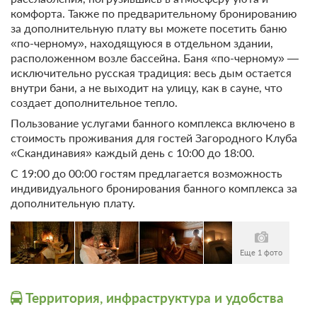
В стоимость входит:
комфорта. Также по предварительному бронированию
за дополнительную плату вы можете посетить баню
Тариф Стандартный 2026, Включен завтрак "шведский
«по-черному», находящуюся в отдельном здании,
стол"
расположенном возле бассейна. Баня «по-черному» —
Бесплатная отмена до 20 августа 2026 23:59; При отмене
исключительно русская традиция: весь дым остается
после 21 августа 2026 00:00 оплата не возвращается
внутри бани, а не выходит на улицу, как в сауне, что
Требуется внесение предоплаты в течение 2 часов.
создает дополнительное тепло.
Сумма предоплаты составляет 35500 руб.
Пользование услугами банного комплекса включено в
35 500
Забронировать
стоимость проживания для гостей Загородного Клуба
«Скандинавия» каждый день с 10:00 до 18:00.
С 19:00 до 00:00 гостям предлагается возможность
2 гостя
индивидуального бронирования банного комплекса за
Моментальное подтверждение
дополнительную плату.
В стоимость входит:
Тариф Стандартный 2026, Включен завтрак "шведский
стол"
Еще 1 фото
Бесплатная отмена до 20 августа 2026 23:59; При отмене
после 21 августа 2026 00:00 оплата не возвращается
Требуется внесение предоплаты в течение 2 часов.
Территория, инфраструктура и удобства
Сумма предоплаты составляет 35500 руб.