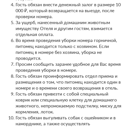
Гость обязан внести денежный залог в размере 10
000 ₽, который возвращается на выезде, после
проверки номера.
За ущерб, нанесенный домашним животным
имуществу Отеля и другим гостям, взимается
отдельная оплата.
Во время проведения уборки номера горничной,
8 фото
питомец находится только с хозяином. Если
питомец в номере без хозяина, уборка не
Дачный Семейный Апартамент (№7)
проводится.
Подробнее
Просим сообщить заранее удобное для Вас время
2
150м
x2 Две двуспальных кровати
проведения уборки в номере.
Гость обязан проинформировать отдел приема и
Телевизор
Wi-Fi
размещения о том, что питомец находится один в
Ванная комната в номере
номере и о времени своего возвращения в отель.
Гость обязан привезти с собой специальный
коврик или специальную клетку для домашнего
4 гостя
животного, непромокаемую подстилку, миску для
Моментальное подтверждение
кормления, лоток.
В стоимость входит:
Гость обязан выгуливать собак с ошейником и в
Тариф Стандартный 2026, Включен завтрак "шведский
наморднике, а также осуществлять
стол"