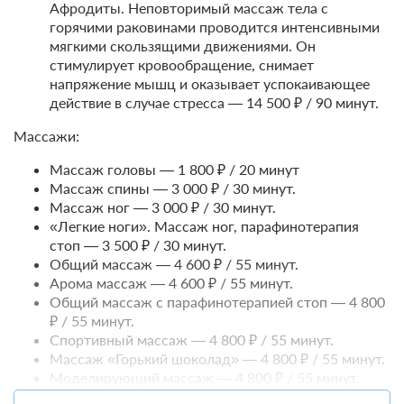
стол"
Афродиты. Неповторимый массаж тела с
Бесплатная отмена до 20 августа 2026 23:59; При отмене
горячими раковинами проводится интенсивными
после 21 августа 2026 00:00 оплата не возвращается
мягкими скользящими движениями. Он
Требуется внесение предоплаты в течение 2 часов.
стимулирует кровообращение, снимает
Сумма предоплаты составляет 35000 руб.
напряжение мышц и оказывает успокаивающее
действие в случае стресса — 14 500 ₽ / 90 минут.
35 000
Забронировать
Массажи:
Массаж головы — 1 800 ₽ / 20 минут
2 гостя
Массаж спины — 3 000 ₽ / 30 минут.
Моментальное подтверждение
Массаж ног — 3 000 ₽ / 30 минут.
В стоимость входит:
«Легкие ноги». Массаж ног, парафинотерапия
Тариф Стандартный 2026, Включен завтрак "шведский
стоп — 3 500 ₽ / 30 минут.
стол"
Общий массаж — 4 600 ₽ / 55 минут.
Бесплатная отмена до 20 августа 2026 23:59; При отмене
Арома массаж — 4 600 ₽ / 55 минут.
после 21 августа 2026 00:00 оплата не возвращается
Общий массаж с парафинотерапией стоп — 4 800
Требуется внесение предоплаты в течение 2 часов.
₽ / 55 минут.
Сумма предоплаты составляет 35000 руб.
Спортивный массаж — 4 800 ₽ / 55 минут.
Массаж «Горький шоколад» — 4 800 ₽ / 55 минут.
35 000
Моделирующий массаж — 4 800 ₽ / 55 минут.
Забронировать
Релаксирующий массаж «Mirific» c 4