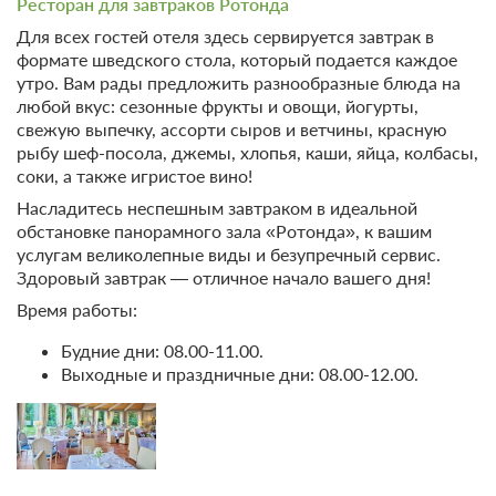
Ресторан для завтраков Ротонда
Конференц-зал
Массаж
Для всех гостей отеля здесь сервируется завтрак в
Тим-билдинг
формате шведского стола, который подается каждое
Сервисы
Организация свадеб
6 фото
утро. Вам рады предложить разнообразные блюда на
Трансфер (бесплатный)
любой вкус: сезонные фрукты и овощи, йогурты,
Двухуровневый улучшенный
Парковка
Подробнее
Прачечная / химчистка
свежую выпечку, ассорти сыров и ветчины, красную
2
35м
Одна двуспальная кровать
Автостоянка / Парковка
Экскурсионное
рыбу шеф-посола, джемы, хлопья, каши, яйца, колбасы,
обслуживание
Телевизор
Wi-Fi
соки, а также игристое вино!
Детям
Ванная комната в номере
Насладитесь неспешным завтраком в идеальной
Общие
Детская площадка
обстановке панорамного зала «Ротонда», к вашим
Камин
услугам великолепные виды и безупречный сервис.
Игровая комната
2 гостя
Здоровый завтрак — отличное начало вашего дня!
Моментальное подтверждение
Другое
На свежем воздухе
Время работы:
В стоимость входит:
Допускается размещение с
Терраса
домашними животными
Тариф Стандартный 2026, Включен завтрак "шведский
Будние дни: 08.00-11.00.
стол"
Выходные и праздничные дни: 08.00-12.00.
Прокат
Бесплатная отмена до 20 августа 2026 23:59; При отмене
после 21 августа 2026 00:00 оплата не возвращается
Велосипеды
Требуется внесение предоплаты в течение 2 часов.
Сумма предоплаты составляет 30000 руб.