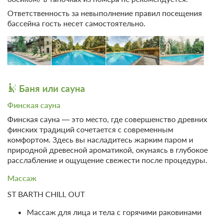
Ответственность за невыполнение правил посещения
бассейна гость несет самостоятельно.
13 фото
Баня или сауна
Дачный Романтический Апартамент
Финская сауна
(№1,2, 3, 4, 5, 6)
Подробнее
Финская сауна — это место, где совершенство древних
2
65м
Одна двуспальная кровать
финских традиций сочетается с современным
Телевизор
Wi-Fi
комфортом. Здесь вы насладитесь жарким паром и
Ванная комната в номере
природной древесной ароматикой, окунаясь в глубокое
расслабление и ощущение свежести после процедуры.
2 гостя
Массаж
Моментальное подтверждение
ST BARTH CHILL OUT
В стоимость входит:
Тариф Стандартный 2026, Включен завтрак "шведский
Массаж для лица и тела с горячими раковинами