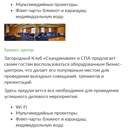
стол"
Мультимедийные проекторы.
Флип-чарты блокнот и карандаш,
Бесплатная отмена до 20 августа 2026 23:59; При отмене
индивидуальную воду.
после 21 августа 2026 00:00 оплата не возвращается
Требуется внесение предоплаты в течение 2 часов.
Сумма предоплаты составляет -1 руб.
Недостаточно мест
Забронировать
Сменить кол-во гостей
Бизнес-центр
Загородный Клуб «Скандинавия» и СПА предлагает
своим гостям воспользоваться оборудованным бизнес-
центром, что делает его популярным местом для
проведения выездных совещаний, тренингов и
презентаций.
Здесь предлагается все необходимое для проведения
успешного делового мероприятия:
Wi-Fi
Мультимедийные проекторы
Флип-чарты блокнот и карандаш,
индивидуальную воду.