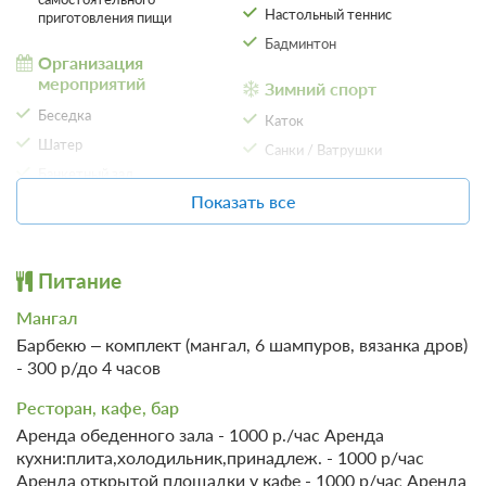
Настольный теннис
приготовления пищи
Бадминтон
Организация
4 фото
мероприятий
Зимний спорт
Люкс с 3 спальнями
Беседка
Подробнее
Каток
Шатер
Одна двуспальная кровать
Телевизор
Санки / Ватрушки
Банкетный зал
Ванная комната в номере
Пляжный отдых
Показать все
Корпоративный отдых
Песчаный пляж
Конференц-зал
Проживание без питания
Катамараны
Тим-билдинг
Питание
8 500
Организация свадеб
Отдых
ЗА НОЧЬ ДЛЯ 1 ГОСТЯ
Мангал
Настольные игры
Парковка
Барбекю – комплект (мангал, 6 шампуров, вязанка дров)
Караоке
- 300 р/до 4 часов
Автостоянка / Парковка
Дискотека
Ресторан, кафе, бар
Детям
Аренда обеденного зала - 1000 р./час Аренда
SPA
Детская площадка
кухни:плита,холодильник,принадлеж. - 1000 р/час
Баня
Аренда открытой площадки у кафе - 1000 р/час Аренда