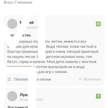
М
Всего 7 отзывов
Матвей
10
26 августа 2021
Достоинства
Здесь хорошо отдыхать летом, имеются все
Л
условия для купания. Вода теплая, пляж чистый и
благоустроенный у берега очень теплый приятный
на ощупь песок. Есть детская игровая зона, там
батут, горка и качели. Мои дети ловили с мостков
головастиков, а потом выпускали их в воду.
Выделено место для игр с мячом.
Показать весь отзыв
Источник
Лука
9
26 августа 2021
Достоинства