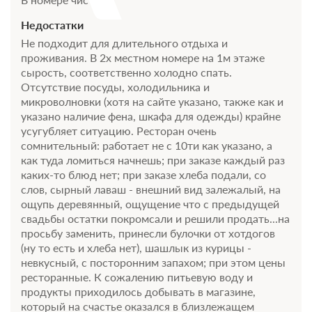
Недостатки
Не подходит для длительного отдыха и
проживания. В 2х местном номере на 1м этаже
сырость, соответственно холодно спать.
Отсутствие посуды, холодильника и
микроволновки (хотя на сайте указано, также как и
указано наличие фена, шкафа для одежды) крайне
усугубляет ситуацию. Ресторан очень
сомнительный: работает не с 10ти как указано, а
как туда ломиться начнешь; при заказе каждый раз
каких-то блюд нет; при заказе хлеба подали, со
слов, сырный лаваш - внешний вид залежалый, на
ощупь деревянный, ощущение что с предыдущей
свадьбы остатки покромсали и решили продать...на
просьбу заменить, принесли булочки от хотдогов
(ну то есть и хлеба нет), шашлык из курицы -
невкусный, с посторонним запахом; при этом цены
ресторанные. К сожалению питьевую воду и
продукты приходилось добывать в магазине,
который на счастье оказался в близлежащем