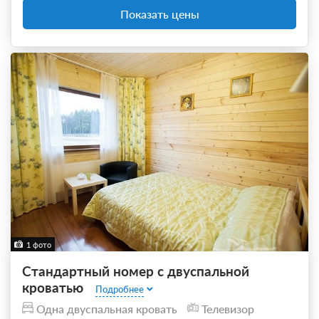
Показать цены
1 фото
Стандартный номер с двуспальной
кроватью
Подробнее
Одна двуспальная кровать
Телевизор