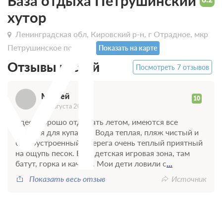
М
База отдыха Петрушинский
хутор
Ленинградская обл, Кировский р-н, г Отрадное, мкр
Петрушинское поле 32
Показать на карте
Отзывы гостей
Посмотреть 7 отзывов
Матвей
10
26 августа 2021
Здесь хорошо отдыхать летом, имеются все
условия для купания. Вода теплая, пляж чистый и
благоустроенный у берега очень теплый приятный
на ощупь песок. Есть детская игровая зона, там
батут, горка и качели. Мои дети ловили с
...
Показать весь отзыв
Источник