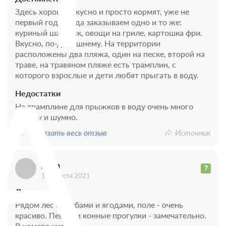
Здесь хорошо, вкусно и просто кормят, уже не
первый год всегда заказываем одно и то же:
куриный шашлык, овощи на гриле, картошка фри.
Вкусно, по-домашнему. На территории
расположены два пляжа, один на песке, второй на
А
траве, на травяном пляже есть трамплин, с
которого взрослые и дети любят прыгать в воду.
Недостатки
На трамплине для прыжков в воду очень много
народу и шумно.
Показать весь отзыв
Источник
Анна
7
17 августа 2021
Достоинства
Рядом лес с грибами и ягодами, поле - очень
красиво. Пешие и конные прогулки - замечательно.
В номере чисто.