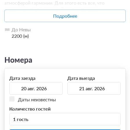
атмосферой гармонии. Для этого есть все, что
нужно: лес, озеро и пляж. В таком месте вы
полноценно отдохнете от суетной городской жизни
Подробнее
Петербурга.
До Невы
2200 (м)
Номера
Дата заезда
Дата выезда
Даты неизвестны
Количество гостей
1 гость