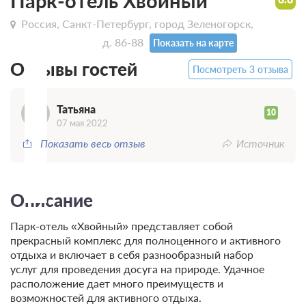
Т
Парк-отель Хвойный
Россия, Санкт-Петербург, город Зеленогорск,
проспект Ленина, д. 86-88
Показать на карте
Отзывы гостей
Посмотреть 3 отзыва
Татьяна
10
07 мая 2022
Показать весь отзыв
Источник
Описание
Парк-отель «Хвойный» представляет собой
прекрасный комплекс для полноценного и активного
отдыха и включает в себя разнообразный набор
услуг для проведения досуга на природе. Удачное
расположение дает много преимуществ и
возможностей для активного отдыха.