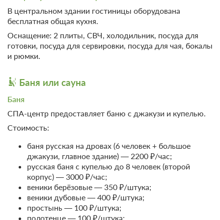
В центральном здании гостиницы оборудована
бесплатная общая кухня.
Оснащение: 2 плиты, СВЧ, холодильник, посуда для
9 фото
готовки, посуда для сервировки, посуда для чая, бокалы
14-местный Большой коттедж
Подробнее
и рюмки.
Телевизор
Ванная комната в номере
Баня или сауна
Проживание без питания
Баня
СПА-центр предоставляет баню с джакузи и купелью.
12 000
Стоимость:
ЗА НОЧЬ ДЛЯ 1 ГОСТЯ
баня русская на дровах (6 человек + большое
Проживание с питанием
Подробнее
джакузи, главное здание) — 2200 ₽/час;
русская баня с купелью до 8 человек (второй
корпус) — 3000 ₽/час;
веники берёзовые — 350 ₽/штука;
веники дубовые — 400 ₽/штука;
простынь — 100 ₽/штука;
полотенце — 100 ₽/штука;