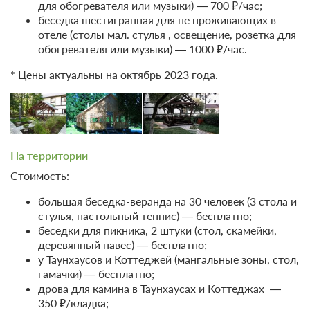
Ванная комната в номере
для обогревателя или музыки) — 700 ₽/час;
беседка шестигранная для не проживающих в
отеле (столы мал. стулья , освещение, розетка для
Проживание без питания
обогревателя или музыки) — 1000 ₽/час.
* Цены актуальны на октябрь 2023 года.
Проживание с питанием
Подробнее
2 700
ЗА НОЧЬ ДЛЯ 1 ГОСТЯ
На территории
Стоимость:
большая беседка-веранда на 30 человек (3 стола и
стулья, настольный теннис) — бесплатно;
беседки для пикника, 2 штуки (стол, скамейки,
деревянный навес) — бесплатно;
у Таунхаусов и Коттеджей (мангальные зоны, стол,
гамачки) — бесплатно;
дрова для камина в Таунхаусах и Коттеджах —
350 ₽/кладка;