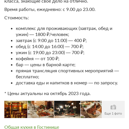
класса, знающие свое дело на отлично.
Телевизор
Ванная комната в номере
Массаж
Детям
Время работы, ежедневно: с 9.00 до 23.00.
Детская площадка
Сервисы
Стоимость:
Проживание без питания
Батут
Прачечная / химчистка
комплекс для проживающих (завтрак, обед и
8 000
ужин) — 1800 ₽/человек;
ЗА НОЧЬ ДЛЯ 1 ГОСТЯ
завтрак (с 9:00 до 11:00) — 400 ₽;
обед (с 14:00 до 16:00) — 700 ₽;
ужин (с 19:00 до 23:00) — 700 ₽;
Проживание с питанием
Подробнее
кофейня — от 100 ₽;
бар — цены в барной карте;
прямая трансляция спортивных мероприятий —
бесплатно;
доставка еды и напитков в номер — по запросу.
* Цены актуальны на октябрь 2023 года.
Еще 1 фото
Общая кухня в Гостинице