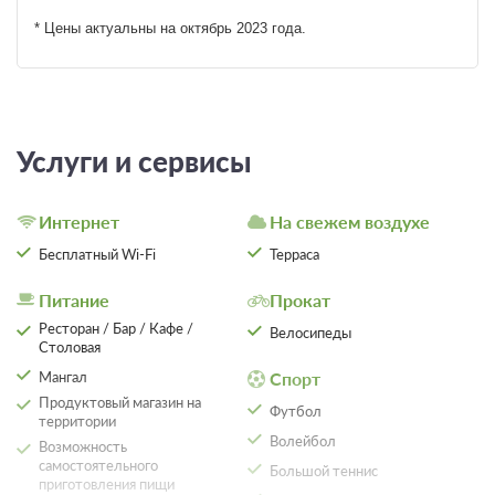
* Цены актуальны на октябрь 2023 года.
Услуги и сервисы
Интернет
На свежем воздухе
Бесплатный Wi-Fi
Терраса
8 фото
4-местный Семейный домик
Питание
Прокат
Подробнее
Ресторан / Бар / Кафе /
Одна двуспальная кровать
Телевизор
Велосипеды
Столовая
Ванная комната в номере
Мангал
Спорт
Продуктовый магазин на
Футбол
Проживание без питания
территории
Волейбол
Возможность
6 000
самостоятельного
Большой теннис
приготовления пищи
ЗА НОЧЬ ДЛЯ 1 ГОСТЯ