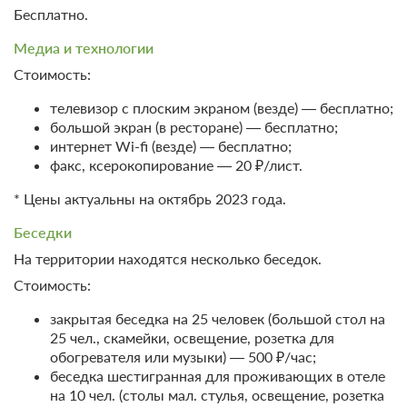
Бесплатно.
3 000
ЗА НОЧЬ ДЛЯ 1 ГОСТЯ
Медиа и технологии
Стоимость:
телевизор с плоским экраном (везде) — бесплатно;
большой экран (в ресторане) — бесплатно;
интернет Wi-fi (везде) — бесплатно;
факс, ксерокопирование — 20 ₽/лист.
* Цены актуальны на октябрь 2023 года.
Беседки
На территории находятся несколько беседок.
Стоимость:
закрытая беседка на 25 человек (большой стол на
9 фото
25 чел., скамейки, освещение, розетка для
2-местный Стандарт
обогревателя или музыки) — 500 ₽/час;
Подробнее
беседка шестигранная для проживающих в отеле
Две односпальных кровати
Телевизор
на 10 чел. (столы мал. стулья, освещение, розетка