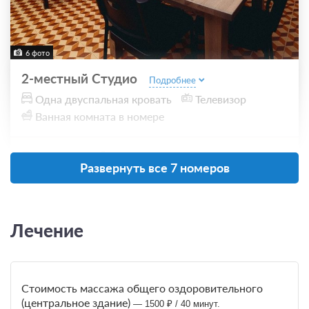
6 фото
2-местный Студио
Подробнее
Одна двуспальная кровать
Телевизор
Ванная комната в номере
Проживание без питания
Развернуть все 7 номеров
Проживание с питанием
Подробнее
Лечение
4 000
ЗА НОЧЬ ДЛЯ 1 ГОСТЯ
Стоимость массажа общего оздоровительного
(центральное здание)
— 1500 ₽ / 40 минут.