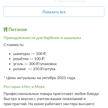
Настольный теннис
Кухня
Бадминтон
Показать все
Проживание с питанием
Подробнее
Бильярд
Холодильник
Электрический чайник
Пляжный отдых
Набор посуды
Питание
Пляж
Плита
Принадлежности для барбекю и шашлыка
Обеденный стол
Отдых
Стоимость:
Бассейн
Организация
шампуры — 100 ₽;
мероприятий
Джакузи
решётки — 100 ₽;
Настольные игры
Беседка
уголь — 300 ₽/упаковка;
Телевизор
розжиг — 250 ₽/штука.
Банкетный зал
Спутниковое телевидение
Тим-билдинг
* Цены актуальны на октябрь 2023 года.
Организация свадеб
SPA
Ресторан «Лес и Мох»
Парковка
SPA / Лечебные процедуры
Профессиональные повара приготовят любое блюдо
10 фото
быстро и вкусно с учетом ваших пожеланий и
Бесплатная автостоянка /
Сауна
6-местный Таунхаус
Парковка
Подробнее
пристрастий. На кухне работают мастера высшего
Баня