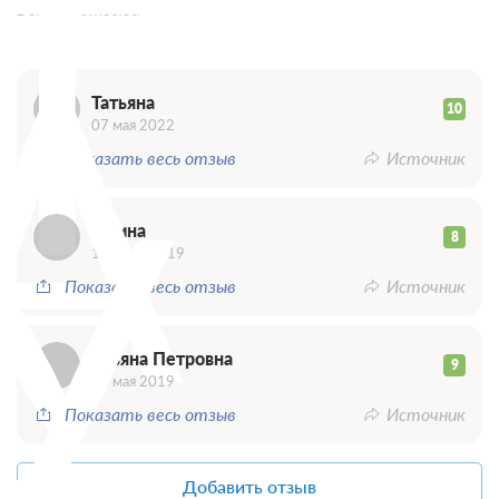
Т
Всего 3 отзыва
А
Татьяна
10
07 мая 2022
У
Показать весь отзыв
Источник
Амина
8
15 июня 2019
Показать весь отзыв
Источник
Ульяна Петровна
9
03 мая 2019
Показать весь отзыв
Источник
Добавить отзыв