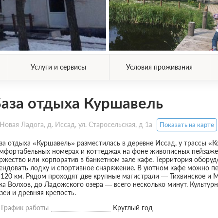
Услуги и сервисы
Условия проживания
аза отдыха Куршавель
Новая Ладога, д. Иссад, ул. Старосельская, д 1а
Показать на карте
за отдыха «Куршавель» разместилась в деревне Иссад, у трассы «К
мфортабельных номерах и коттеджах на фоне живописных пейзажей,
ржество или корпоратив в банкетном зале кафе. Территория оборуд
ендовать лодку и спортивное снаряжение. В уютном кафе можно пе
120 км. Рядом проходят две крупные магистрали — Тихвинское и 
ка Волхов, до Ладожского озера — всего несколько минут. Культурн
зеи и древняя крепость.
График работы
Круглый год