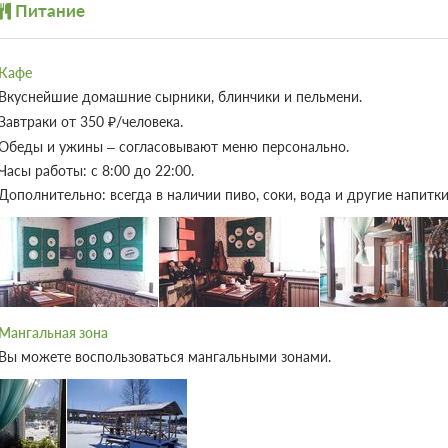
При отмене оплата не возвращается
Питание
Детские телеканалы
Требуется внесение предоплаты в течение
Сумма предоплаты составляет 840 руб.
Кафе
Вкуснейшие домашние сырники, блинчики и пельмени.
Трехместный с удобствами
Под
Завтраки от 350 ₽/человека.
2
25м
x3 Три односпальных кров
Обеды и ужины – согласовывают меню персонально.
Часы работы: с 8:00 до 22:00.
3 гостя
Дополнительно: всегда в наличии пиво, соки, вода и другие напитки
Моментальное подтверждение
Основной, Без питания
3 фото
При отмене оплата не возвращается
Требуется внесение предоплаты в течение
Сумма предоплаты составляет 840 руб.
Мангальная зона
3 гостя
Вы можете воспользоваться мангальными зонами.
Моментальное подтверждение
Основной, Без питания
При отмене оплата не возвращается
Требуется внесение предоплаты в течение
Сумма предоплаты составляет 840 руб.