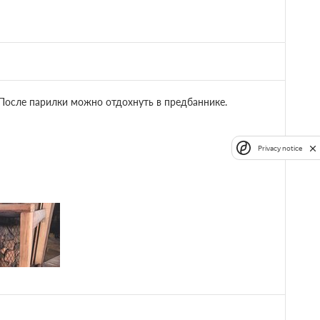
ната в номере
. После парилки можно отдохнуть в предбаннике.
4 200
Забронировать
Privacy notice
 1 часа.
4 200
Забронировать
 1 часа.