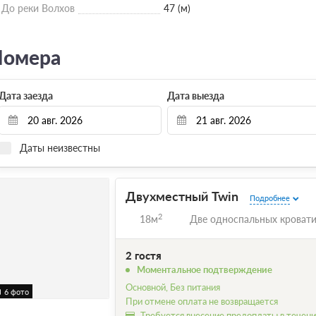
До реки Волхов
47 (м)
омера
Дата заезда
Дата выезда
Даты неизвестны
Двухместный Twin
Подробнее
2
18м
Две односпальных кроват
2 гостя
Моментальное подтверждение
Основной, Без питания
6 фото
При отмене оплата не возвращается
Требуется внесение предоплаты в течение