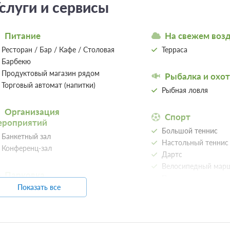
слуги и сервисы
Требуется внесение предоплаты в течение
Сумма предоплаты составляет 720 руб.
Питание
На свежем воз
Еще 1 тариф
всего 4 предложен
Ресторан / Бар / Кафе / Столовая
Терраса
Барбекю
Продуктовый магазин рядом
Рыбалка и охот
Трехместный комфорт
Подробнее
Торговый автомат (напитки)
Рыбная ловля
2
20м
x3 Три односпальных кров
Организация
Спорт
3 гостя
ероприятий
Большой теннис
Моментальное подтверждение
Банкетный зал
Настольный теннис
Основной, Без питания
5 фото
Конференц-зал
При отмене оплата не возвращается
Дартс
Требуется внесение предоплаты в течение
Велосипедный мар
Сумма предоплаты составляет 840 руб.
Парковка
Пешие прогулки
Показать все
Автостоянка / Парковка
Бильярд
3 гостя
Моментальное подтверждение
Детям
Основной, Без питания
Защитные барьеры для детей