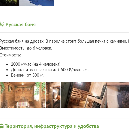
Стандарт трехместный
Подробнее
Русская баня
2
25м
Телевизор
Ванная ком
Русская баня на дровах. В парилке стоит большая печка с камнями
3 гостя
Моментальное подтверждение
Вместимость: до 6 человек.
Стоимость:
Основной, Без питания
4 фото
При отмене оплата не возвращается
2000 ₽/час (на 4 человека).
Требуется внесение предоплаты в течение
Дополнительные гости: + 500 ₽/человек.
Сумма предоплаты составляет 840 руб.
Веники: от 300 ₽.
3 гостя
Моментальное подтверждение
Основной, Без питания
При отмене оплата не возвращается
Требуется внесение предоплаты в течение
Сумма предоплаты составляет 840 руб.
Территория, инфраструктура и удобства