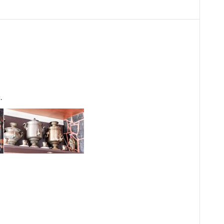
 1 часа.
робнее
ати
Телевизор
Ванная комната в номере
.
4 200
Забронировать
 1 часа.
4 200
Забронировать
 1 часа.