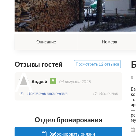
Описание
Номера
Б
Отзывы гостей
Посмотреть 12 отзывов
А
9
Андрей
04 августа 2025
Ба
Показать весь отзыв
Источник
ко
то
ар
— 
ре
Отдел бронирования
му
Забронировать онлайн