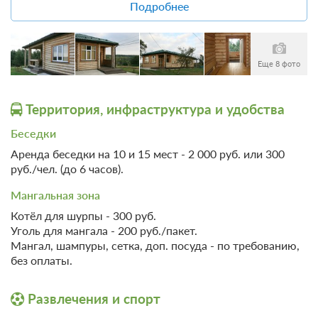
Веник банный - 250 руб.
Подробнее
Отопление
Халат банный - 200 руб.
Удобства в номере
Звукоизоляция
Еще 8 фото
Другое
Не допускается размещение
с домашними животными
Территория, инфраструктура и удобства
Беседки
Аренда беседки на 10 и 15 мест - 2 000 руб. или 300
руб./чел. (до 6 часов).
Мангальная зона
Котёл для шурпы - 300 руб.
Уголь для мангала - 200 руб./пакет.
Мангал, шампуры, сетка, доп. посуда - по требованию,
без оплаты.
Развлечения и спорт