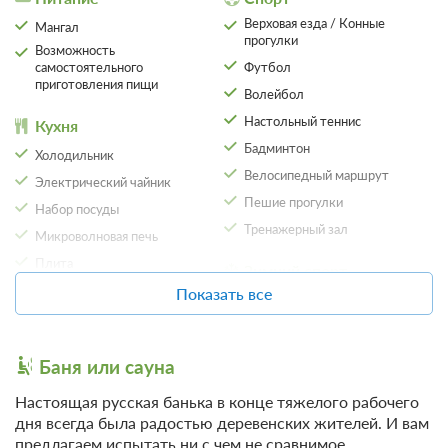
Верховая езда / Конные
Мангал
прогулки
Возможность
самостоятельного
Футбол
приготовления пищи
Волейбол
Настольный теннис
Кухня
Бадминтон
Холодильник
Велосипедный маршрут
Электрический чайник
Пешие прогулки
Набор посуды
Тренажерный зал
Микроволновая печь
Плита
Зимний спорт
Обеденный стол
Показать все
Санки / Ватрушки
Общая кухня
Лыжи
Место для хранения лыж
Организация
Баня или сауна
мероприятий
Отдых
Настоящая русская банька в конце тяжелого рабочего
Беседка
дня всегда была радостью деревенских жителей. И вам
Бассейн
Шатер
предлагаем испытать ни с чем не сравнимое