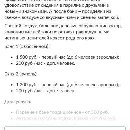
Крытый плавательный
Банкетный зал
удовольствие от сидения в парилке с друзьями и
бассейн
новыми знакомыми. А после бани – посиделки на
Корпоративный отдых
Телевизор
свежем воздухе со вкусным чаем и свежей выпечкой.
Организация свадеб
Спутниковое телевидение
Свежий воздух, большие деревья, окружающие хутор,
Тир
живописные пейзажи не оставят равнодушными
Парковка
Фотограф
истинных ценителей красот родного края.
Бесплатная автостоянка /
Парковка
Баня 1 (с бассейном) :
SPA
Детям
1 500 руб. - первый час (до 6 человек взрослых);
Баня
200 руб./час - доп. человек.
Детская площадка
Сервисы
Детские телеканалы
Баня 2 (купель):
Фен
Батут
1 200 руб. - первый час (до 6 человек взрослых);
Прачечная / химчистка
200 руб./час - доп. человек.
Прокат
Экскурсионное
обслуживание
Доп. услуги:
Велосипеды
Медицинская аптечка
Парение в бане традиционное - от 500 руб.
Рыбалка и охота
Общие
Авторский массаж, ладки, правка - от 700 руб.
Приготовление трофеев
Полотенце банное - 100 руб.
Кондиционер