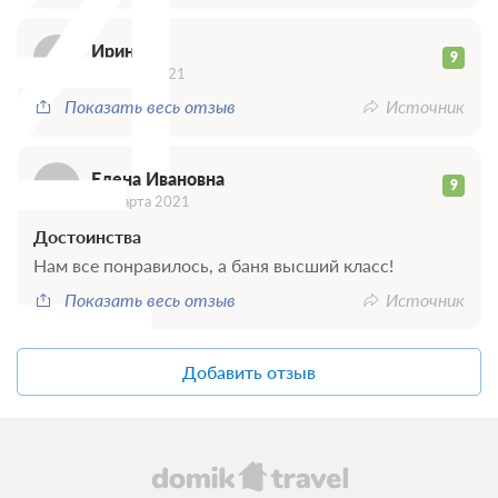
И
Е
Ирина
9
31 июля 2021
Показать весь отзыв
Источник
Елена Ивановна
9
01 марта 2021
Достоинства
Нам все понравилось, а баня высший класс!
Показать весь отзыв
Источник
Добавить отзыв