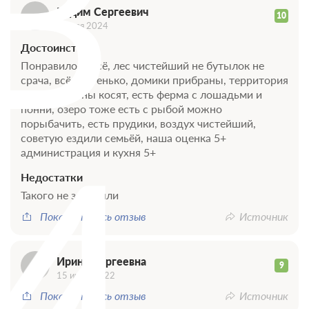
В
Вадим Сергеевич
10
03 мая 2024
Достоинства
Понравилось всё, лес чистейший не бутылок не
срача, всё чистенько, домики прибраны, территория
чистая, газоны косят, есть ферма с лошадьми и
понни, озеро тоже есть с рыбой можно
порыбачить, есть прудики, воздух чистейший,
И
советую ездили семьёй, наша оценка 5+
администрация и кухня 5+
Недостатки
Такого не заметили
Показать весь отзыв
Источник
Ирина Сергеевна
9
15 июля 2022
Показать весь отзыв
Источник