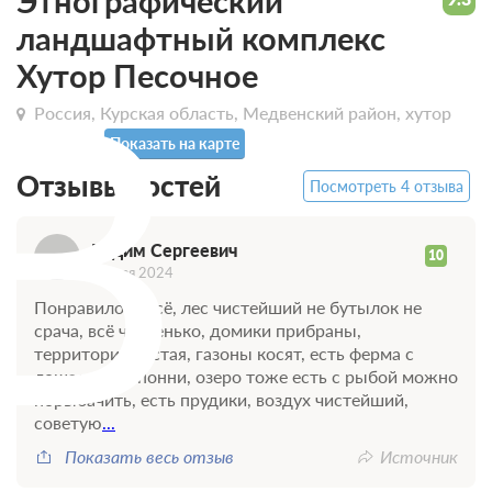
Этнографический
ландшафтный комплекс
В
Хутор Песочное
Россия, Курская область, Медвенский район, хутор
Песочное
Показать на карте
Отзывы гостей
Посмотреть 4 отзыва
Вадим Сергеевич
10
03 мая 2024
Понравилось всё, лес чистейший не бутылок не
срача, всё чистенько, домики прибраны,
территория чистая, газоны косят, есть ферма с
лошадьми и понни, озеро тоже есть с рыбой можно
порыбачить, есть прудики, воздух чистейший,
советую
...
Показать весь отзыв
Источник