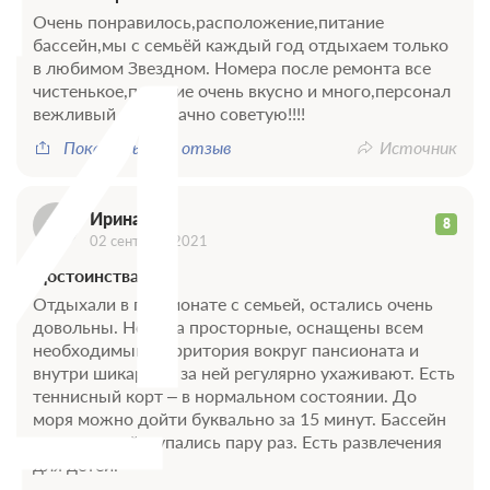
И
Очень понравилось,расположение,питание
бассейн,мы с семьёй каждый год отдыхаем только
в любимом Звездном. Номера после ремонта все
чистенькое,питание очень вкусно и много,персонал
вежливый,однозначно советую!!!!
Показать весь отзыв
Источник
Ирина
8
02 сентября 2021
Достоинства
Отдыхали в пансионате с семьей, остались очень
довольны. Номера просторные, оснащены всем
необходимым. Территория вокруг пансионата и
внутри шикарная, за ней регулярно ухаживают. Есть
теннисный корт – в нормальном состоянии. До
моря можно дойти буквально за 15 минут. Бассейн
очень крутой, купались пару раз. Есть развлечения
для детей.