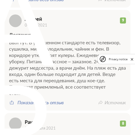
А
Андрей
9
04 мая 2021
Достоинства
Был тут. В улучшенном стандарте есть телевизор,
сушилка, мини холодильник, чайник и фен. В
коридоре утюг, стоят кулеры. Ежедневно делают
Р
Privacy notice
уборку. Питание классное – заказное. 24 на 7
дежурит медсестра, а врачи днём. На пляж есть два
входа, один больше подходит для детей. Везде
есть места для переодевания, душ кое-где.
Пансионат приемлемый, все соответствует
стоимости.
Показать весь отзыв
Источник
Раиса
8
01 февраля 2021