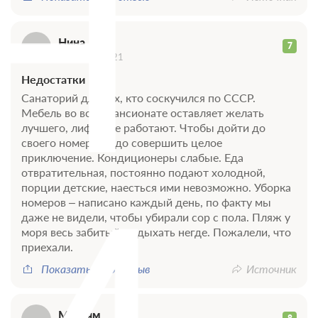
Н
Нина
7
23 января 2021
Недостатки
Санаторий для тех, кто соскучился по СССР.
Мебель во всем пансионате оставляет желать
лучшего, лифты не работают. Чтобы дойти до
своего номера, надо совершить целое
приключение. Кондиционеры слабые. Еда
отвратительная, постоянно подают холодной,
порции детские, наесться ими невозможно. Уборка
номеров – написано каждый день, по факту мы
даже не видели, чтобы убирали сор с пола. Пляж у
моря весь забитый, отдыхать негде. Пожалели, что
приехали.
Показать весь отзыв
Источник
Марьям