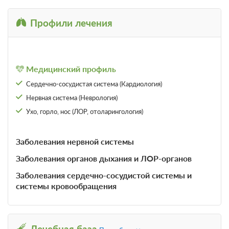
2
13м
Профили лечения
Завтрак (заказное)
Требуется предоплата
Медицинский профиль
от 2 500
Забронировать
Сердечно-сосудистая система (Кардиология)
ЗА НОЧЬ ДЛЯ 1 ГОСТЯ
Нервная система (Неврология)
Ухо, горло, нос (ЛОР, отоларингология)
Проживание, 2-разовое питание
(завтрак,ужин; заказное меню)
Требуется предоплата
Заболевания нервной системы
Заболевания органов дыхания и ЛОР-органов
от 2 650
Забронировать
ЗА НОЧЬ ДЛЯ 1 ГОСТЯ
Заболевания сердечно-сосудистой системы и
системы кровообращения
Трехразовое питание (заказное)
Требуется предоплата
Лечебная база