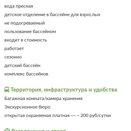
Требуется предоплата
вода пресная
от 7 200
детское отделение в бассейне для взрослых
Забронировать
ЗА НОЧЬ ДЛЯ 1 ГОСТЯ
не подогреваемый
пользование бассейном
Еще 3 тарифа
входит в стоимость
работает
всего 6 предложений
сезонно
детский бассейн
комплекс бассейнов
Территория, инфраструктура и удобства
Багажная комната/камера хранения
Экскурсионное бюро
открытая охраняемая платная — ~ 200 руб/сутки
Развлечения и спорт