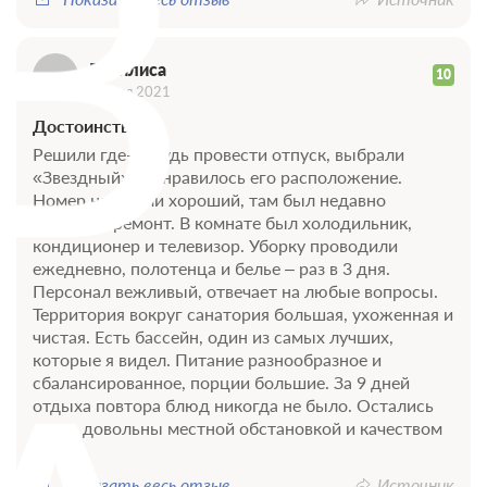
В
Василиса
10
11 мая 2021
Достоинства
Решили где-нибудь провести отпуск, выбрали
«Звездный». Понравилось его расположение.
Номер нам дали хороший, там был недавно
проведен ремонт. В комнате был холодильник,
кондиционер и телевизор. Уборку проводили
ежедневно, полотенца и белье – раз в 3 дня.
Персонал вежливый, отвечает на любые вопросы.
Территория вокруг санатория большая, ухоженная и
чистая. Есть бассейн, один из самых лучших,
которые я видел. Питание разнообразное и
сбалансированное, порции большие. За 9 дней
отдыха повтора блюд никогда не было. Остались
очень довольны местной обстановкой и качеством
услуг.
Показать весь отзыв
Источник