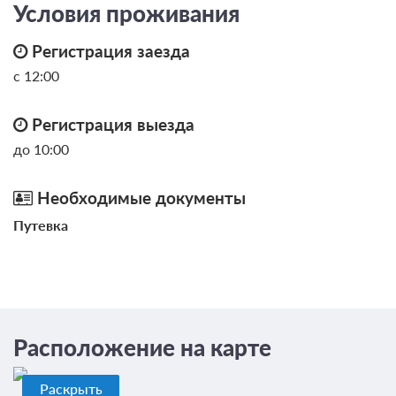
Условия проживания
Трехразовое питание (заказное)
Регистрация заезда
Требуется предоплата
с 12:00
от 8 400
Забронировать
ЗА НОЧЬ ДЛЯ 1 ГОСТЯ
Регистрация выезда
до 10:00
Еще 3 тарифа
Необходимые документы
всего 6 предложений
Путевка
Расположение на карте
Раскрыть