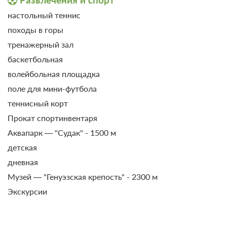
настольный теннис
5 фото
походы в горы
Улучшенный стандарт 3-местный
тренажерный зал
Подробнее
2
16м
баскетбольная
волейбольная площадка
Завтрак (заказное)
поле для мини-футбола
Требуется предоплата
теннисный корт
Прокат спортинвентаря
от 7 500
Забронировать
Аквапарк — "Судак" - 1500 м
ЗА НОЧЬ ДЛЯ 1 ГОСТЯ
детская
Проживание, 2-разовое питание
дневная
(завтрак,ужин; заказное меню)
Музей — "Генуэзская крепость" - 2300 м
Требуется предоплата
Экскурсии
от 7 950
Забронировать
ЗА НОЧЬ ДЛЯ 1 ГОСТЯ