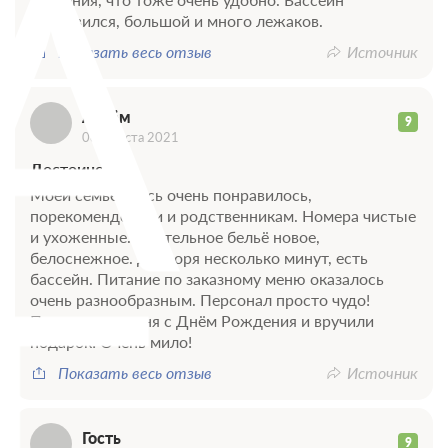
А
понравился, большой и много лежаков.
Показать весь отзыв
Источник
Артём
9
08 августа 2021
Достоинства
Моей семье здесь очень понравилось,
порекомендовали и родственникам. Номера чистые
Г
и ухоженные. Постельное бельё новое,
белоснежное. До моря несколько минут, есть
бассейн. Питание по заказному меню оказалось
очень разнообразным. Персонал просто чудо!
Поздравили меня с Днём Рождения и вручили
подарок! Очень мило!
Показать весь отзыв
Источник
Гость
9