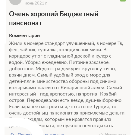
июнь 2021 г.
Очень хороший Бюджетный
пансионат
Комментарий
Жили в номере стандарт улучшенный, в номере Тв,
фен, чайник, сушилка, холодильник мини. В
коридоре утюг с гладильной доской и кулер с
водой. Уборка ежедневно. Питание заказное,
добротное. Медсестра дежурит круглосуточно,
врачи-днем. Самый удобный вход в море для
детей-пляж министерства обороны под синими
козырьками-налево от Кипарисовой аллеи. Самый
интересный - под крепостью, напротив -Крабий
остров. Переодевалки есть везде, душ-выборочно.
Если заранее настроиться, что это не Турция, то
очень достойныц пансионат за приемлемые деньги.
Просто людям, которым не нравятся правила
данного пансионата, не нужно в нем отдыхать
Показать весь отзыв
Источник