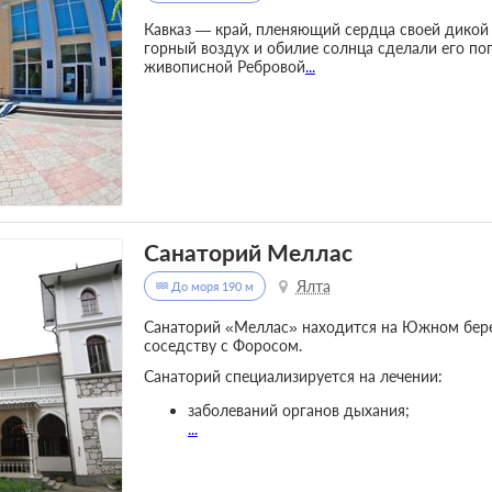
Кавказ — край, пленяющий сердца своей дикой
горный воздух и обилие солнца сделали его по
живописной Ребровой
...
Санаторий Меллас
Ялта
До моря 190 м
Санаторий «Меллас» находится на Южном бере
соседству с Форосом.
Санаторий специализируется на лечении:
заболеваний органов дыхания;
...