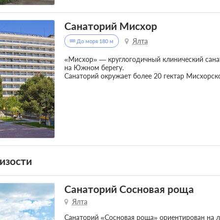
Санаторий Мисхор
Ялта
До моря 180 м
«Мисхор» — круглогодичный клинический санат
на Южном берегу.
Санаторий окружает более 20 гектар Мисхорско
изости
Санаторий Сосновая роща
Ялта
Санаторий «Сосновая роща» ориентирован на 