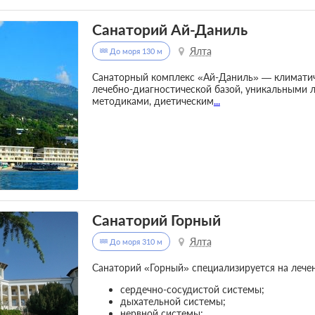
Санаторий Ай-Даниль
Ялта
До моря 130 м
Санаторный комплекс «Ай-Даниль» — климатич
лечебно-диагностической базой, уникальными
методиками, диетическим
...
Санаторий Горный
Ялта
До моря 310 м
Санаторий «Горный» специализируется на лечен
сердечно-сосудистой системы;
дыхательной системы;
нервной системы;