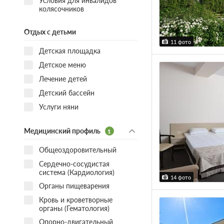
Условия для инвалидов
колясочников
Отдых с детьми
11 фото
Детская площадка
Детское меню
Лечение детей
Детский бассейн
Услуги няни
Медицинский профиль
1
Общеоздоровительный
Сердечно-сосудистая
система (Кардиология)
14 фото
Органы пищеварения
Кровь и кроветворные
органы (Гематология)
Опорно-двигательный