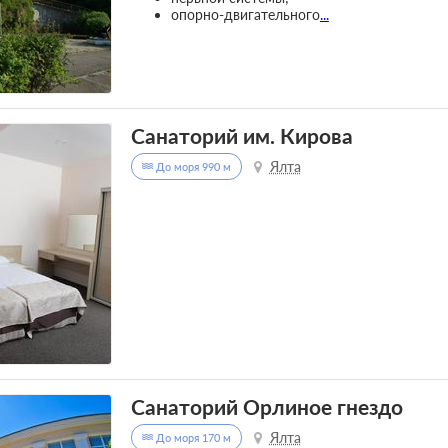
опорно-двигательного
...
Санаторий им. Кирова
Ялта
До моря 990 м
Санаторий Орлиное гнездо
Ялта
До моря 170 м