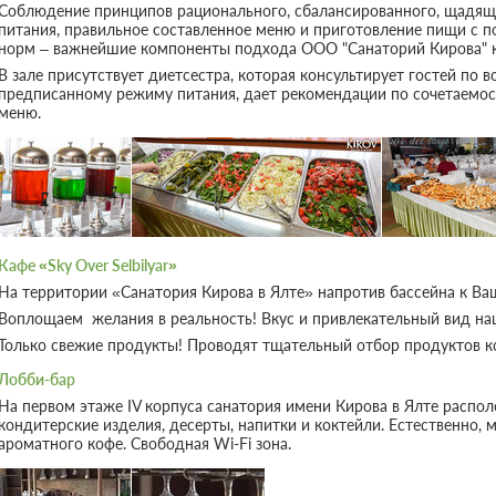
Соблюдение принципов рационального, сбалансированного, щадящ
Беседка
питания, правильное составленное меню и приготовление пищи с 
Отдых
норм – важнейшие компоненты подхода ООО "Санаторий Кирова" к 
Банкетный зал
Бассейн
В зале присутствует диетсестра, которая консультирует гостей по 
Конференц-зал
предписанному режиму питания, дает рекомендации по сочетаемос
Открытый плавател
меню.
Крытый плавательн
Парковка
Бассейн с морской 
Бесплатная автостоянка /
Ныряние с маской и
Парковка
Настольные игры
Пазлы
Детям
Дискотека
Кафе «Sky Over Selbilyar»
Детская площадка
Ночной клуб
На территории «Санатория Кирова в Ялте» напротив бассейна к Ва
Детский клуб
Библиотека
Воплощаем желания в реальность! Вкус и привлекательный вид на
Анимационный персонал
Кинотеатр
Только свежие продукты! Проводят тщательный отбор продуктов 
Няня / Услуги по уходу за
детьми
Лобби-бар
SPA
Детский бассейн
На первом этаже IV корпуса санатория имени Кирова в Ялте распо
SPA / Лечебные пр
Детское меню
кондитерские изделия, десерты, напитки и коктейли. Естественно
Сауна
ароматного кофе. Свободная Wi-Fi зона.
Игровая комната
Баня
Детские книги, музыка, фильмы
Солярий