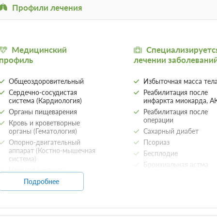
Профили лечения
Медицинский
Специализируетс
профиль
лечении заболевани
Общеоздоровительный
Избыточная масса тел
Сердечно-сосудистая
Реабилитация после
система (Кардиология)
инфаркта миокарда, 
Органы пищеварения
Реабилитация после
операции
Кровь и кроветворные
органы (Гематология)
Сахарный диабет
Опорно-двигательный
Псориаз
аппарат (Костно-мышечная
Бесплодие
система)
Бронхиальная астма
Нервная система
Остеохондроз
(Неврология)
Подробнее
Бронхит
Обмен веществ
(Метаболизм)
Заболевания почек
Гинекология
Астма у детей