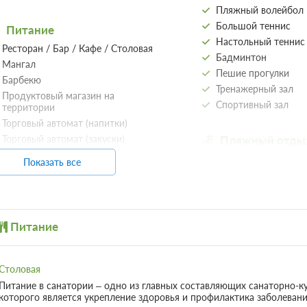
Пляжный волейбол
Большой теннис
Питание
Настольный теннис
Ресторан / Бар / Кафе / Столовая
Бадминтон
Мангал
Пешие прогулки
Барбекю
Тренажерный зал
Продуктовый магазин на
Спортивный зал
территории
Торговый автомат (напитки)
Торговый автомат (закуски)
Пляжный отды
Упакованные ланчи
Пляж
Показать все
Вегетарианское меню
Пляжный инвентарь
Завтрак шведский стол
Пляжная мебель / Л
Диетический стол
зонтики
Песчаный пляж
Питание
Галечный пляж
Кухня
Собственный пляж
Холодильник
Первая береговая л
Столовая
Катамараны
Питание в санатории – одно из главных составляющих санаторно-к
Организация
Гидроциклы
которого является укрепление здоровья и профилактика заболевани
ероприятий