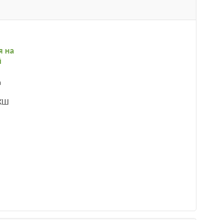
я на
й
а
АКШ