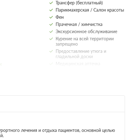
Трансфер (бесплатный)
Парикмахерская / Салон красоты
Фен
Прачечная / химчистка
Экскурсионное обслуживание
Курение на всей территории
запрещено
Предоставление утюга и
гладильной доски
х
Медицинская аптечка
Круглосуточная регистрация
Общие
ежаки и
Кондиционер
Сувенирный магазин
Отопление
Банкомат
иния
Удобства в номере
урортного лечения и отдыха пациентов, основной целью
Удобства на территории
й.
Ежедневная уборка номеров