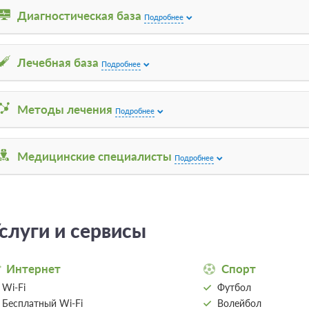
Почки и мочеполовая
Мочекаменная болезн
Диагностическая база
система (Урология)
Подробнее
Простатит
Органы дыхания
Ожирение
Ухо, горло, нос (ЛОР,
Невралгия
отоларингология)
Лечебная база
Подробнее
Синусит
Эндокринная система
Ринит
Органы зрения
Язва
SPA
Методы лечения
Подробнее
Радикулит
Заболевания кожи
Полиартрит
(Дерматология)
Неврит
Стоматология
Медицинские специалисты
Подробнее
Нейродермит
Психиатрия
слуги и сервисы
Интернет
Спорт
Wi-Fi
Футбол
Бесплатный Wi-Fi
Волейбол