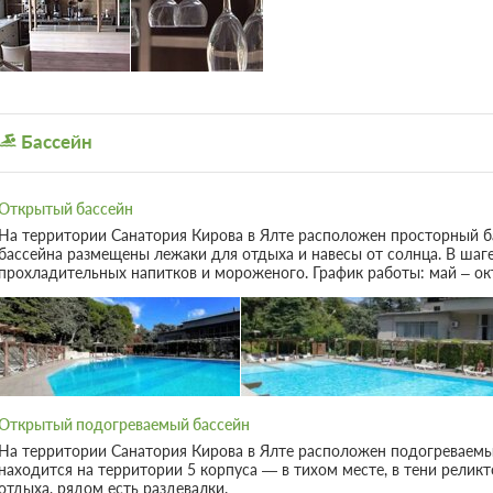
Массаж
На свежем воздухе
Косметический каби
Терраса
Сад
Бассейн
Открытый бассейн
На территории Санатория Кирова в Ялте расположен просторный бас
бассейна размещены лежаки для отдыха и навесы от солнца. В шаг
прохладительных напитков и мороженого. График работы: май – ок
Открытый подогреваемый бассейн
На территории Санатория Кирова в Ялте расположен подогреваемый
находится на территории 5 корпуса — в тихом месте, в тени релик
отдыха, рядом есть раздевалки.