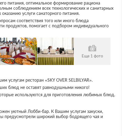
его питания, оптимальное формирование рациона
полным соблюдением всех технологических и санитарных
оказанию услуги санаторного питания.
Местоположение
вопросам соответствия того или иного блюда
Вид на море
ти продуктов, помогает с подбором индивидуального
ьный бассейн
Вид на сад
ый бассейн
Вид на горы
водой
 трубкой
Другое
Еще 1 фото
Не допускается размещение с
домашними животными
шим услугам ресторан «SKY OVER SELBILYAR».
Климат
ших блюд не оставят равнодушными никого!
Приморский
которые используются для приготовления любимых блюд.
Горный
ложен уютный Лобби-бар. К Вашим услугам закуски,
Спортивно-
оцедуры
, мы предусмотрели широкий выбор бодрящего чая и
оздоровительные услуги
Лечебно-профилактические
программы