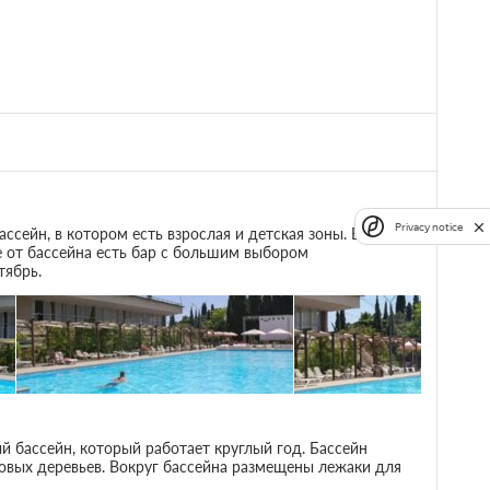
ЛФК, лечебная гимнастика
Аквааэробика
нет
Скандинавская ходьба
Лечение
Privacy notice
сейн, в котором есть взрослая и детская зоны. Вокруг
е от бассейна есть бар с большим выбором
тябрь.
 бассейн, который работает круглый год. Бассейн
товых деревьев. Вокруг бассейна размещены лежаки для