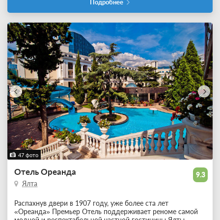
Подробнее
47 фото
Отель Ореанда
9.3
Ялта
Распахнув двери в 1907 году, уже более ста лет
«Ореанда» Премьер Отель поддерживает реноме самой
модной и респектабельной частной гостиницы Ялты,