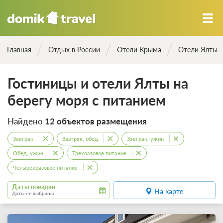
Главная
Отдых в России
Отели Крыма
Отели Ялты
Гостиницы и отели Ялты на
берегу моря с питанием
Найдено
12 объектов размещения
Завтрак
Завтрак, обед
Завтрак, ужин
Обед, ужин
Трехразовое питание
Четырехразовое питание
Даты поездки
На карте
Даты не выбраны