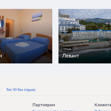
Отель
н
Левант
в
Топ 50 баз отдыха
Партнерам
Клиент