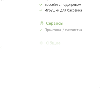
Бассейн с подогревом
Игрушки для бассейна
Сервисы
Прачечная / химчистка
Общие
х
Места для курения
Местоположение
иния
Вид на море