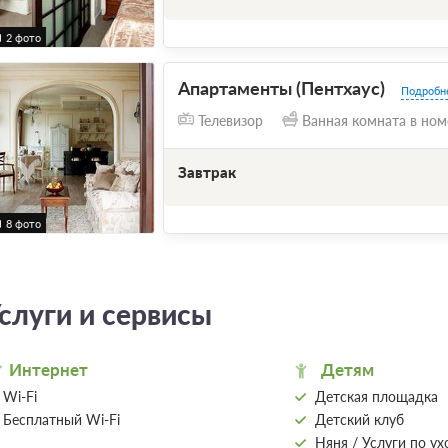
2 фото
Апартаменты (Пентхаус)
Подробн
Телевизор
Ванная комната в ном
Завтрак
8 фото
слуги и сервисы
Интернет
Детям
Wi-Fi
Детская площадка
Бесплатный Wi-Fi
Детский клуб
Няня / Услуги по ух