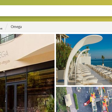
Omega
ия