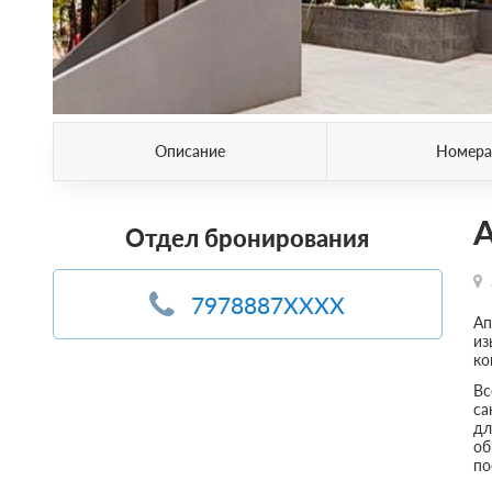
Описание
Номера
А
Отдел бронирования
7978887XXXX
Ап
из
ко
Вс
са
дл
об
по