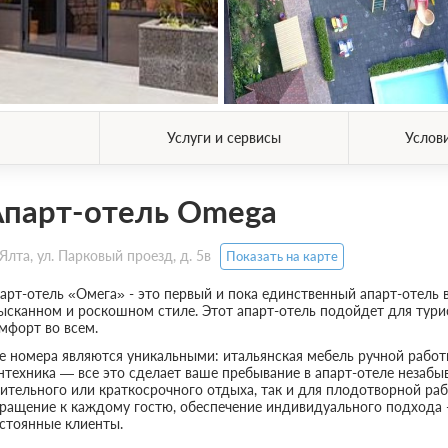
Услуги и сервисы
Услов
парт-отель Omega
Ялта, ул. Парковый проезд, д. 5в
Показать на карте
арт-отель «Омега» - это первый и пока единственный апарт-отель
ысканном и роскошном стиле. Этот апарт-отель подойдет для турис
мфорт во всем.
е номера являются уникальными: итальянская мебель ручной работы
нтехника — все это сделает ваше пребывание в апарт-отеле незаб
ительного или краткосрочного отдыха, так и для плодотворной раб
ращение к каждому гостю, обеспечение индивидуального подхода - т
стоянные клиенты.