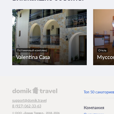
Гостиничный комплекс
Отель
Valentina Casa
Муссо
Топ 50 санаторие
support@domik.travel
8 (927) 062-33-63
Компания
© ООО «Домик Тревел», 2018–2026