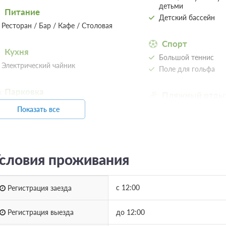
детьми
Питание
Детский бассейн
Ресторан / Бар / Кафе / Столовая
Спорт
Кухня
Большой теннис
Электрический чайник
Поле для гольфа
Парковка
Пляжный отды
Автостоянка / Парковка
Пляж
Показать все
Бесплатная автостоянка /
С выходом к морю
Парковка
Первая береговая л
словия проживания
с 12:00
Регистрация заезда
Регистрация выезда
до 12:00