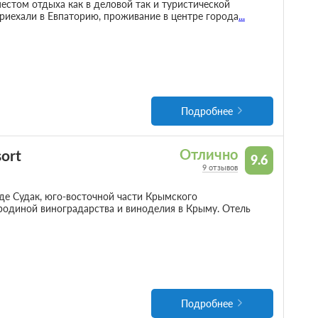
стом отдыха как в деловой так и туристической
приехали в Евпаторию, проживание в центре города
...
Подробнее
ort
Отлично
9.6
9 отзывов
оде Судак, юго-восточной части Крымского
родиной виноградарства и виноделия в Крыму. Отель
Подробнее