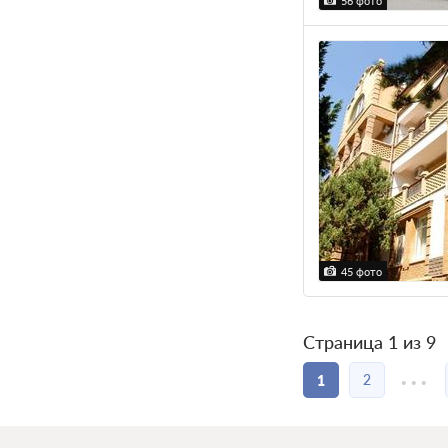
56 фото
45 фото
Страница 1 из 9
...
2
1