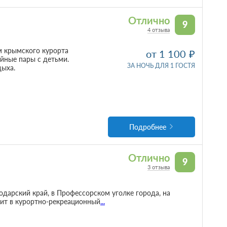
Отлично
9
4 отзыва
м крымского курорта
от 1 100
йные пары с детьми.
ЗА НОЧЬ ДЛЯ 1 ГОСТЯ
дыха.
Подробнее
Отлично
9
3 отзыва
дарский край, в Профессорском уголке города, на
дит в курортно-рекреационный
...