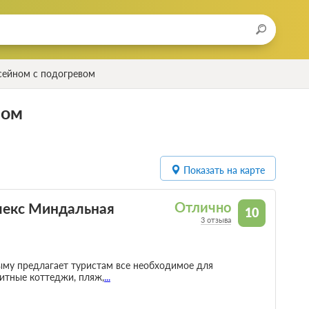
сейном с подогревом
вом
Показать на карте
плекс Миндальная
Отлично
10
3 отзыва
му предлагает туристам все необходимое для
итные коттеджи, пляж,
...