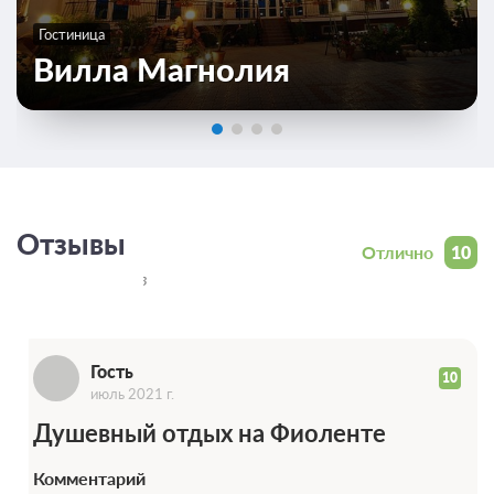
Гостиница
Вилла Магнолия
Г
Отзывы
Отлично
10
Всего 5 отзывов
Гость
10
июль 2021 г.
Душевный отдых на Фиоленте
Комментарий