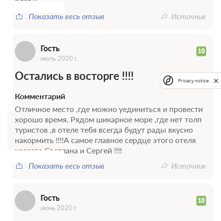
Г
благ :)
Показать весь отзыв
Источник
Гость
10
июль 2020 г.
Остались в восторге !!!!
Privacy notice
Комментарий
Отличное место ,где можно уединиться и провести
Г
хорошо время. Рядом шикарное море ,где нет толп
туристов ,в отеле тебя всегда будут рады вкусно
накормить !!!!А самое главное сердце этого отеля
хозяева Светлана и Сергей !!!!
Показать весь отзыв
Источник
Гость
10
июнь 2020 г.