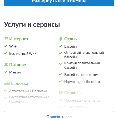
Развернуть все 3 номера
Проживание без питания
Требуется предоплата
2 500
Услуги и сервисы
Забронировать
ЗА НОЧЬ ДЛЯ 1 ГОСТЯ
Интернет
Отдых
Wi-Fi
Бассейн
Открытый плавательный
Бесплатный Wi-Fi
бассейн
Крытый плавательный
Питание
бассейн
Мангал
Бассейн с подогревом
Игрушки для бассейна
Парковка
Автостоянка / Парковка
Сервисы
Бесплатная автостоянка /
Прачечная / химчистка
Парковка
Экскурсионное
8 фото
обслуживание
Детям
Показать все