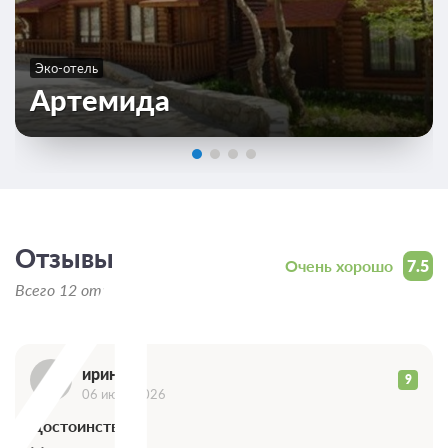
Эко-отель
Артемида
И
Отзывы
Очень хорошо
7.5
Всего 12 отзывов
ирина
9
06 июня 2026
Достоинства