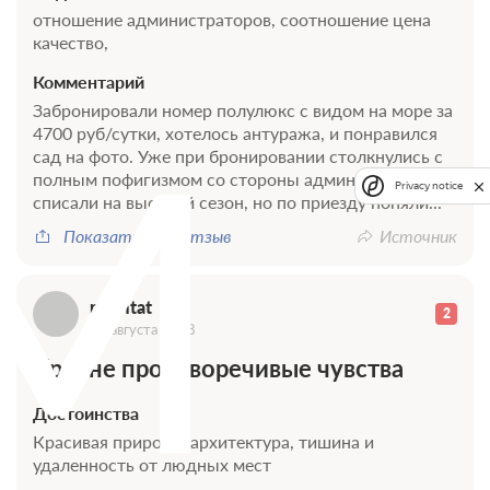
отношение администраторов, соотношение цена
качество,
Комментарий
M
Забронировали номер полулюкс с видом на море за
4700 руб/сутки, хотелось антуража, и понравился
сад на фото. Уже при бронировании столкнулись с
полным пофигизмом со стороны администраторов,
Privacy notice
списали на высокий сезон, но по приезду поняли...
Показать весь отзыв
Источник
mdmtat
2
08 августа 2018
Крайне противоречивые чувства
Достоинства
Красивая природа, архитектура, тишина и
удаленность от людных мест