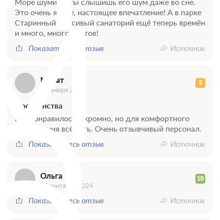
М
Море шумит и ты слышишь его шум даже во сне.
Это очень яркое, настоящее впечатление! А в парке
Старинный Красивый санаторий ещё теперь времён
и много, много цветов!
Показать весь отзыв
Источник
Марат
5
О
02 января 2026
Достоинства
Всё понравилось, скромно, но для комфортного
проживания всё есть. Очень отзывчивый персонал.
Показать весь отзыв
Источник
Ольга
10
24 сентября 2024
Показать весь отзыв
Источник