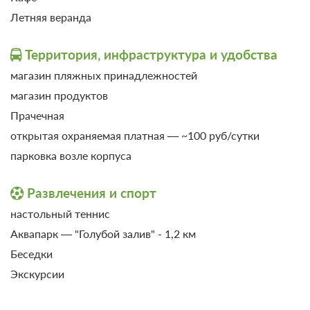
Летняя веранда
Территория, инфраструктура и удобства
магазин пляжных принадлежностей
магазин продуктов
Прачечная
открытая охраняемая платная — ~100 руб/сутки
парковка возле корпуса
7 фото
Развлечения и спорт
Люкс 2-местный 2-комнатный вид на
настольный теннис
море с большой верандой
Подробнее
Аквапарк — "Голубой залив" - 1,2 км
2
64м
Беседки
Экскурсии
Завтрак
Требуется предоплата