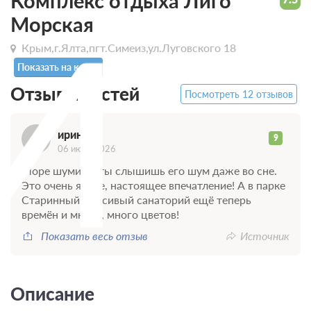
Комплекс отдыха Лиго
И
Морская
Крым,г.Ялта,пгт.Симеиз,ул.Луговского 18
Показать на карте
Отзывы гостей
Посмотреть 12 отзывов
ирина
9
06 июня 2026
Море шумит и ты слышишь его шум даже во сне.
Это очень яркое, настоящее впечатление! А в парке
Старинный Красивый санаторий ещё теперь
времён и много, много цветов!
Показать весь отзыв
Источник
Описание