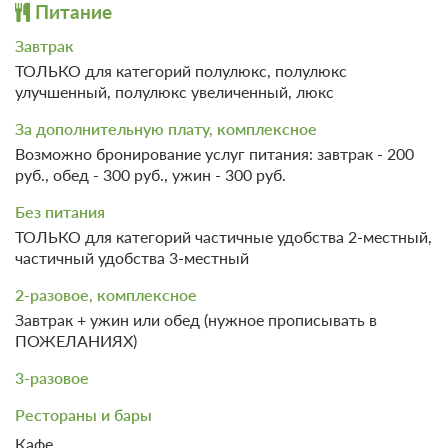
Питание
Завтрак
ТОЛЬКО для категорий полулюкс, полулюкс
улучшенный, полулюкс увеличенный, люкс
За дополнительную плату, комплексное
Возможно бронирование услуг питания: завтрак - 200
5 фото
руб., обед - 300 руб., ужин - 300 руб.
Полулюкс увеличенный 2-местный с
Без питания
большой верандой
Подробнее
ТОЛЬКО для категорий частичные удобства 2-местный,
2
38м
частичный удобства 3-местный
2-разовое, комплексное
Завтрак
Завтрак + ужин или обед (нужное прописывать в
Требуется предоплата
ПОЖЕЛАНИЯХ)
от 1 786
3-разовое
ЗА НОЧЬ ДЛЯ 1 ГОСТЯ
Рестораны и бары
Кафе