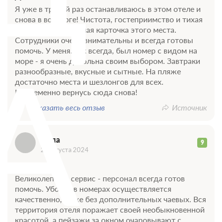
Я уже в третий раз останавливаюсь в этом отеле и
снова в восторге! Чистота, гостеприимство и тихая
атмосфера - визитная карточка этого места.
Сотрудники очень внимательны и всегда готовы
А
помочь. У меня. как всегда, был номер с видом на
море - я очень довольна своим выбором. Завтраки
разнообразные, вкусные и сытные. На пляже
достаточно места и шезлонгов для всех.
Непременно вернусь сюда снова!
Показать весь отзыв
Источник
Алла
9
29 августа 2024
Достоинства
Великолепный сервис - персонал всегда готов
помочь. Уборка в номерах осуществляется
качественно, даже без дополнительных чаевых. Вся
территория отеля поражает своей необыкновенной
красотой, а пейзажи за окном очаровывают с