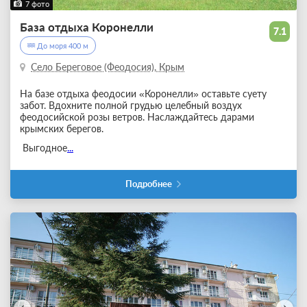
7 фото
База отдыха Коронелли
7.1
До моря 400 м
Село Береговое (Феодосия), Крым
На базе отдыха феодосии «Коронелли» оставьте суету
забот. Вдохните полной грудью целебный воздух
феодосийской розы ветров. Наслаждайтесь дарами
крымских берегов.
Выгодное
...
Подробнее