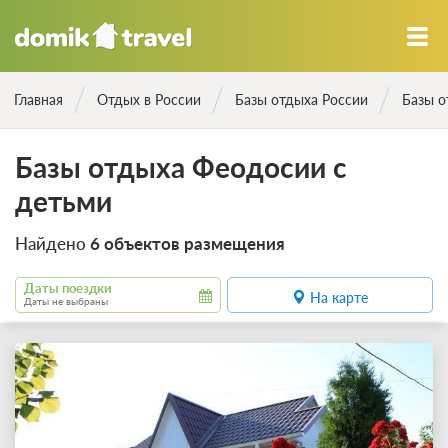
Главная
Отдых в России
Базы отдыха России
Базы 
Базы отдыха Феодосии с
детьми
Найдено
6 объектов размещения
Даты поездки
На карте
Даты не выбраны