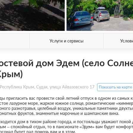
Услуги и сервисы
Услов
остевой дом Эдем (село Солн
Крым)
Республика Крым, Судак, улица Айвазовского 17
Показать на карте
ды пригласить вас провести свой летний отпуск в одном из самых к
стое лазурное море, жаркое южное солнце, романтические «кимм
рного разнотравья, целебный воздух, уникальные памятники двухты
оматных фруктов, знаменитые марочные и шампанские вина.
ходится дом в тихом районе города, и постояльцы уважают покой д
ым – спокойный отдых, то в пансионате «Эдем» вам будет комфорт
рсонал будет рад помочь вам и в этом.