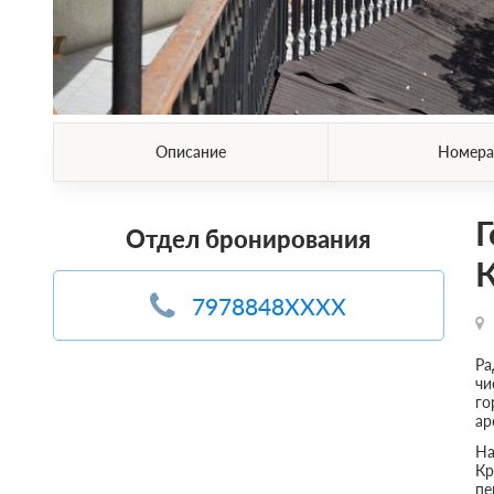
Описание
Номера
Г
Отдел бронирования
7978848XXXX
Ра
чи
го
ар
На
Кр
пе