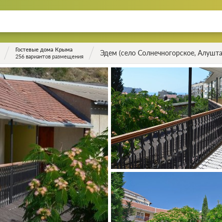
Гостевые дома Крыма
Эдем (село Солнечногорское, Алушта
256 вариантов размещения