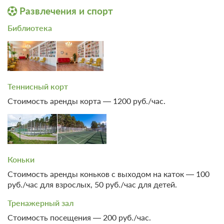
Развлечения и спорт
Библиотека
3 фото
Теннисный корт
Люкс №3, №5 — студия (корпус №2)
Стоимость аренды корта — 1200 руб./час.
Подробнее
Одна двуспальная кровать
Телевизор
Ванная комната в номере
Коньки
Проживание с питанием
Подробнее
Стоимость аренды коньков с выходом на каток — 100
В стоимость входит:
руб./час для взрослых, 50 руб./час для детей.
трехразовое питание по заказному меню
Тренажерный зал
5 660
Стоимость посещения — 200 руб./час.