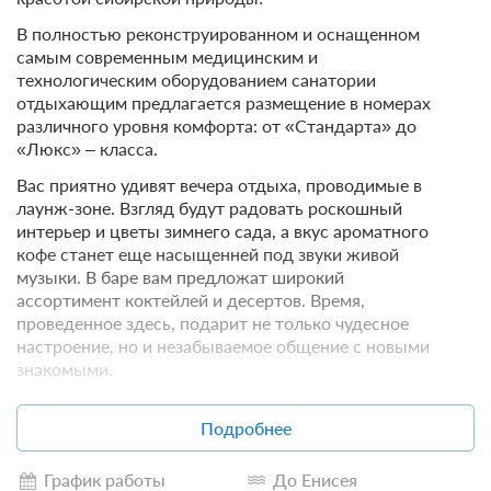
В полностью реконструированном и оснащенном
самым современным медицинским и
технологическим оборудованием санатории
отдыхающим предлагается размещение в номерах
различного уровня комфорта: от «Стандарта» до
«Люкс» – класса.
Вас приятно удивят вечера отдыха, проводимые в
лаунж-зоне. Взгляд будут радовать роскошный
интерьер и цветы зимнего сада, а вкус ароматного
кофе станет еще насыщенней под звуки живой
музыки. В баре вам предложат широкий
ассортимент коктейлей и десертов. Время,
проведенное здесь, подарит не только чудесное
настроение, но и незабываемое общение с новыми
знакомыми.
В «Магистрали» сделано все, чтобы отдыхать с
детьми было комфортно. Специально для вас –
Подробнее
детские стульчики в ресторане, эксклюзивное
постельное белье в номерах.
График работы
До Енисея