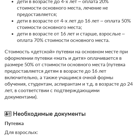
человек
85
дети в возрасте до 4-х лет – оплата 20%
* для проживающих в ЦДС данная услуга входит в
классе "Стрекоза из
стоимости основного места, лечение не
стоимость путевки
5 950
бисера"
предоставляется;
ЗА НОЧЬ ДЛЯ 1 ГОСТЯ
Стоимость материалов
дети в возрасте от 4-х лет до 16 лет – оплата 50%
для участия в мастер-
стоимости основного места;
человек
130
классе "Фоамиран
дети в возрасте от 16 лет и старше, взрослые –
Оздоровительная программа
Подробнее
(пластичная замша)"
оплата 70% стоимости основного места.
В стоимость входит:
Стоимость материалов
лечение, трехразовое питание по заказному меню
Стоимость «детской» путевки на основном месте при
для участия в мастер-
оформлении путевки «мать и дитя» оплачивается в
человек
335
классе "Фоторамка в
7 070
размере 50% от стоимости основного места (путевка
стиле шебби-шик"
предоставляется детям в возрасте до 16 лет
ЗА НОЧЬ ДЛЯ 1 ГОСТЯ
включительно, а также учащимся очной формы
Стоимость материалов
обучения, студентам, аспирантам и т.д. в возрасте до 24
для участия в мастер-
человек
160
лет, в соответствии с подтверждающими
классе "Открытка в
документами).
технике скрапбукинга"
Стирка белья
1 час
80
Необходимые документы
Пребывание на
человек
100
Путевка
территории
Для взрослых: