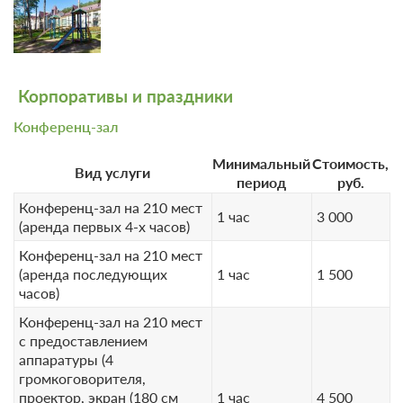
6 965
Программа
ЗА НОЧЬ ДЛЯ 1 ГОСТЯ
"Турецкий
2 000
пилинг" на 1
человека
Корпоративы и праздники
- прогревание в
хаммаме
Конференц-зал
- отдых,
Минимальный
Стоимость,
Вид услуги
чаепитие
период
руб.
- Турецкий
Конференц-зал на 210 мест
1 час
3 000
пилинг пенный
(аренда первых 4-х часов)
(рукавицей
Конференц-зал на 210 мест
Kessa) или
(аренда последующих
1 час
1 500
солевой с
часов)
медом
8 фото
Конференц-зал на 210 мест
- общий массаж
с предоставлением
тела
Люкс №24 Версаль (корпус №2)
Подробнее
аппаратуры (4
* Программа рассчитана на 1 человека. За
Одна двуспальная кровать
Телевизор
громкоговорителя,
дополнительного человека стоимость
проектор, экран (180 см
1 час
4 500
Ванная комната в номере