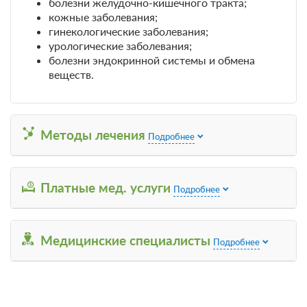
болезни желудочно-кишечного тракта;
В стоимость входит:
кожные заболевания;
лечение, трехразовое питание по заказному меню
гинекологические заболевания;
урологические заболевания;
4 845
болезни эндокринной системы и обмена
веществ.
ЗА НОЧЬ ДЛЯ 1 ГОСТЯ
Методы лечения
Подробнее
Платные мед. услуги
Подробнее
Медицинские специалисты
Подробнее
4 фото