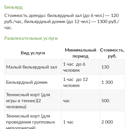
ЗА НОЧЬ ДЛЯ 1 ГОСТЯ
Бильярд
Стоимость аренды: бильярдный зал (до 6 чел.) — 120
Оздоровительная программа
Подробнее
руб./час, бильярдный домик (до 12 чел.) — 1300 руб./
В стоимость входит:
час.
лечение, трехразовое питание по заказному меню
Развлекательные услуги
6 780
Минимальный
Стоимость,
ЗА НОЧЬ ДЛЯ 1 ГОСТЯ
Вид услуги
период
руб.
1 час до 6
Малый бильярдный зал
130
человек
1 час до 12
Бильярдный домик
1 300
человек
Теннисный корт (для
игры в теннис)(2
час
500
человека)
Теннисный корт (для
проведения групповых
1 час
2 000
мероприятий)