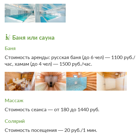
Проживание с питанием
Подробнее
Веранда
В стоимость входит:
трехразовое питание по заказному меню
4 690
Баня или сауна
ЗА НОЧЬ ДЛЯ 1 ГОСТЯ
Баня
Оздоровительная программа
Стоимость аренды: русская баня (до 6 чел) — 1100 руб./
Подробнее
час, хамам (до 4 чел) — 1500 руб./час.
В стоимость входит:
лечение, трехразовое питание по заказному меню
5 810
ЗА НОЧЬ ДЛЯ 1 ГОСТЯ
Массаж
Стоимость сеанса — от 180 до 1440 руб.
Солярий
Стоимость посещения — 20 руб./1 мин.