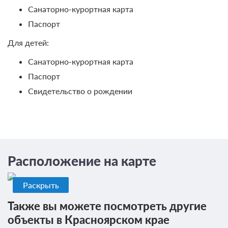
Санаторно-курортная карта
Паспорт
Для детей:
4 фото
Санаторно-курортная карта
2-местный 2-комнатный Гостевой дом
Паспорт
Люкс
Подробнее
Свидетельство о рождении
Одна двуспальная кровать
Телевизор
Ванная комната в номере
Проживание с питанием
Подробнее
В стоимость входит:
Расположение на карте
трехразовое питание по заказному меню
9 700
Раскрыть
ЗА НОЧЬ ДЛЯ 1 ГОСТЯ
Также вы можете посмотреть другие
объекты в Красноярском крае
Оздоровительная программа
Подробнее