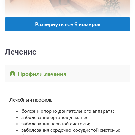
Развернуть все 9 номеров
2 фото
2-местный 1-комнатный Стандарт (корпус
№1, №2)
Подробнее
Лечение
Одна двуспальная кровать
Телевизор
Ванная комната в номере
Профили лечения
Проживание с питанием
Подробнее
В стоимость входит:
трехразовое питание по заказному меню
Лечебный профиль:
3 725
болезни опорно-двигательного аппарата;
ЗА НОЧЬ ДЛЯ 1 ГОСТЯ
заболевания органов дыхания;
заболевания нервной системы;
заболевания сердечно-сосудистой системы;
Оздоровительная программа
Подробнее