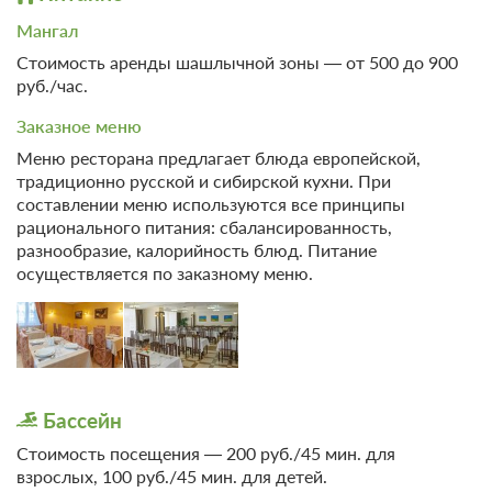
Парковка
Песчаный пляж
Мангал
Автостоянка / Парковка
Отдых
Стоимость аренды шашлычной зоны — от 500 до 900
Детям
руб./час.
Бассейн
Детская площадка
Настольные игры
Заказное меню
Игровая комната
Библиотека
Меню ресторана предлагает блюда европейской,
традиционно русской и сибирской кухни. При
Прокат
SPA
составлении меню используются все принципы
Весельные лодки
рационального питания: сбалансированность,
SPA / Лечебные процедуры
разнообразие, калорийность блюд. Питание
Велосипеды
Баня
осуществляется по заказному меню.
Ролики
Солярий
Массаж
4 фото
Сервисы
Люкс №17, №21 (корпус №2)
Подробнее
Трансфер (бесплатный)
Одна односпальная кровать
Телевизор
Бассейн
Экскурсионное
Ванная комната в номере
обслуживание
Стоимость посещения — 200 руб./45 мин. для
взрослых, 100 руб./45 мин. для детей.
Местоположение