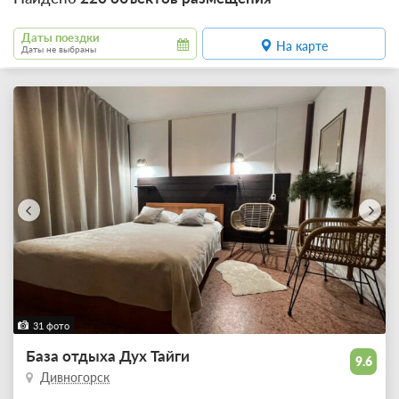
Даты поездки
На карте
Даты не выбраны
31 фото
База отдыха Дух Тайги
9.6
Дивногорск