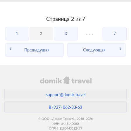
Страница 2 из 7
...
1
2
3
7
Предыдущая
Следующая
support@domik.travel
8 (927) 062-33-63
© ООО «Домик Тревел», 2018–2026
ИНН: 3443140080
ОГРН: 1183443012477