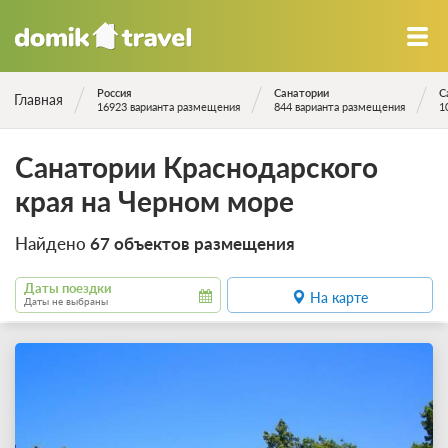
Россия
Санатории
С
Главная
16923 варианта размещения
844 варианта размещения
1
Санатории Краснодарского
края на Черном море
Найдено
67 объектов размещения
Даты поездки
На карте
Даты не выбраны