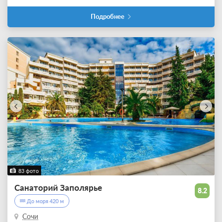
Подробнее
83 фото
Санаторий Заполярье
8.2
До моря 420 м
Сочи