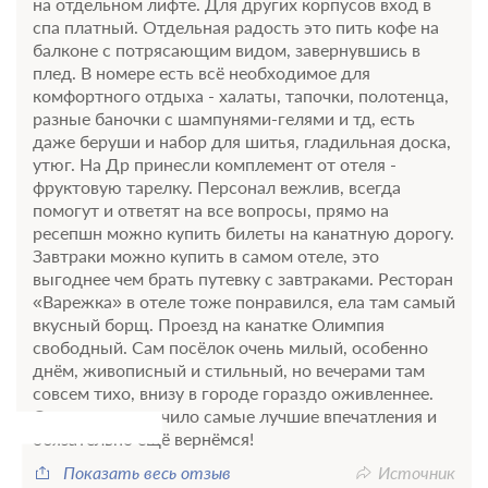
на отдельном лифте. Для других корпусов вход в
спа платный. Отдельная радость это пить кофе на
балконе с потрясающим видом, завернувшись в
Еще 1 тариф
плед. В номере есть всё необходимое для
комфортного отдыха - халаты, тапочки, полотенца,
всего 4 предложения
разные баночки с шампунями-гелями и тд, есть
даже беруши и набор для шитья, гладильная доска,
утюг. На Др принесли комплемент от отеля -
фруктовую тарелку. Персонал вежлив, всегда
помогут и ответят на все вопросы, прямо на
ресепшн можно купить билеты на канатную дорогу.
Завтраки можно купить в самом отеле, это
выгоднее чем брать путевку с завтраками. Ресторан
«Варежка» в отеле тоже понравился, ела там самый
вкусный борщ. Проезд на канатке Олимпия
свободный. Сам посёлок очень милый, особенно
днём, живописный и стильный, но вечерами там
совсем тихо, внизу в городе гораздо оживленнее.
От отдыха получило самые лучшие впечатления и
обязательно ещё вернёмся!
11 фото
Показать весь отзыв
Источник
2-мест. семейный люкс