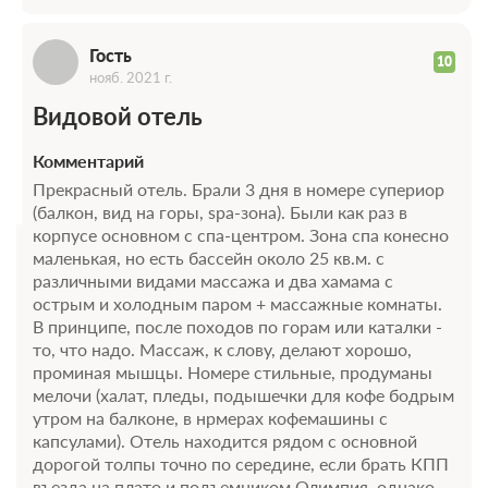
Г
Подробнее
2
42м
Телевизор
Гость
10
нояб. 2021 г.
2 гостя
Видовой отель
Моментальное подтверждение
В стоимость входит:
Комментарий
_"Rosa Ski Inn" отель, без питания, лето, Красная Поляна,
Прекрасный отель. Брали 3 дня в номере супериор
Без питания
(балкон, вид на горы, spa-зона). Были как раз в
При отмене оплата не возвращается
корпусе основном с спа-центром. Зона спа конесно
Требуется внесение предоплаты в течение 2 часов.
маленькая, но есть бассейн около 25 кв.м. с
Сумма предоплаты составляет 16300 руб.
различными видами массажа и два хамама с
острым и холодным паром + массажные комнаты.
16 300
Забронировать
В принципе, после походов по горам или каталки -
то, что надо. Массаж, к слову, делают хорошо,
проминая мышцы. Номере стильные, продуманы
мелочи (халат, пледы, подышечки для кофе бодрым
утром на балконе, в нрмерах кофемашины с
капсулами). Отель находится рядом с основной
дорогой толпы точно по середине, если брать КПП
въезда на плато и подъемником Олимпия, однако