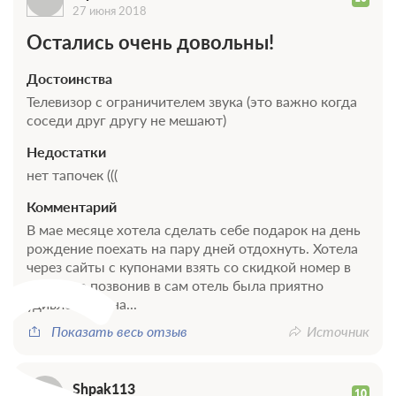
Требуется внесение предоплаты в течение 2 часов
27 июня 2018
после подтверждения бронирования. Сумма предоплаты
Остались очень довольны!
составляет 11300 руб.
Достоинства
11 300
Забронировать
Телевизор с ограничителем звука (это важно когда
соседи друг другу не мешают)
Недостатки
нет тапочек (((
S
Комментарий
В мае месяце хотела сделать себе подарок на день
рождение поехать на пару дней отдохнуть. Хотела
через сайты с купонами взять со скидкой номер в
отеле, но позвонив в сам отель была приятно
удивлена. Цена...
Показать весь отзыв
Источник
10 фото
Shpak113
10