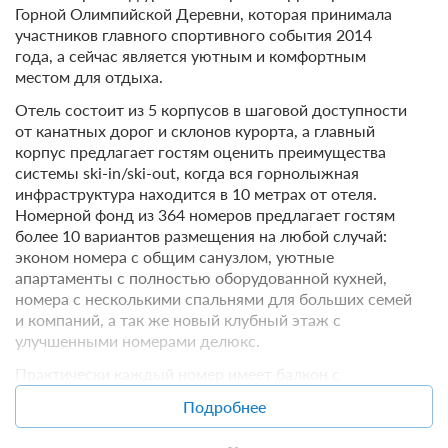
Горной Олимпийской Деревни, которая принимала
участников главного спортивного события 2014
года, а сейчас является уютным и комфортным
местом для отдыха.
Отель состоит из 5 корпусов в шаговой доступности
от канатных дорог и склонов курорта, а главный
корпус предлагает гостям оценить преимущества
системы ski-in/ski-out, когда вся горнолыжная
инфраструктура находится в 10 метрах от отеля.
Номерной фонд из 364 номеров предлагает гостям
более 10 вариантов размещения на любой случай:
эконом номера с общим санузлом, уютные
апартаменты с полностью оборудованной кухней,
номера с несколькими спальнями для больших семей
и компаний, а так же новый клубный этаж с
улучшенными номерами делюкс.
Практически каждый номер имеет балкон с
потрясающим видом на горные вершины. В каждом
Подробнее
номере для вас электрический чайник, холодильник,
телевизор и фен.