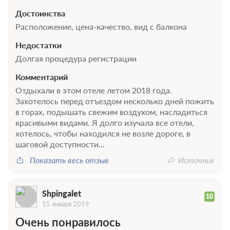
Достоинства
1 гость
Моментальное подтверждение
Расположение, цена-качество, вид с балкона
В стоимость входит:
Недостатки
OTA +10%, Summer 2026, Без питания
Долгая процедура регистрации
Бесплатная отмена до 20 августа 2026 09:59; При отмене
оплата не возвращается с 20 августа 2026 10:00
Комментарий
Требуется внесение 100% предоплаты на условиях 10%
Отдыхали в этом отеле летом 2018 года.
сейчас и 90% до 17.08.2026, 14:00
Захотелось перед отъездом несколько дней пожить
в горах, подышать свежим воздухом, насладиться
17 930
Забронировать
красивыми видами. Я долго изучала все отели,
хотелось, чтобы находился не возле дороге, в
шаговой доступности...
Еще 1 тариф
Показать весь отзыв
Источник
всего 4 предложения
Shpingalet
10
15 января 2019
Очень понравилось