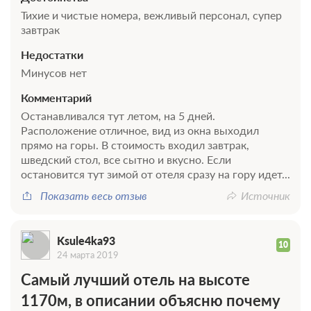
OTA +10%, Summer 2026, Без питания
Тихие и чистые номера, вежливый персонал, супер
Бесплатная отмена до 20 августа 2026 09:59; При отмене
завтрак
оплата не возвращается с 20 августа 2026 10:00
Недостатки
Требуется внесение 100% предоплаты на условиях 10%
сейчас и 90% до 17.08.2026, 14:00
Минусов нет
Комментарий
17 930
Забронировать
Останавливался тут летом, на 5 дней.
Расположение отличное, вид из окна выходил
прямо на горы. В стоимость входил завтрак,
2 гостя
шведский стол, все сытно и вкусно. Если
Моментальное подтверждение
остановится тут зимой от отеля сразу на гору идет...
В стоимость входит:
Показать весь отзыв
Источник
OTA +10%, Summer 2026, Без питания
Бесплатная отмена до 20 августа 2026 09:59; При отмене
оплата не возвращается с 20 августа 2026 10:00
Ksule4ka93
Требуется внесение 100% предоплаты на условиях 10%
10
24 марта 2019
сейчас и 90% до 17.08.2026, 14:00
Самый лучший отель на высоте
17 930
Забронировать
1170м, в описании объясню почему