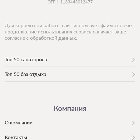
ОГРН: 1183443012477
2 гостя
Бронирование по запросу
В стоимость входит:
Для корректной работы сайт использует файлы cookie,
Без питания
продолжение использования сервиса означает ваше
При отмене оплата не возвращается
согласие с обработкой данных.
Требуется внесение предоплаты в течение 2 часов
после подтверждения бронирования. Сумма предоплаты
составляет -1 руб.
Топ 50 санаториев
Недостаточно мест
Забронировать
Топ 50 баз отдыха
Сменить кол-во гостей
Компания
О компании
Контакты