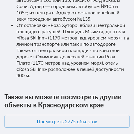
9 200
Забронировать
Сочи, Адлер — городским автобусом №105 и
105с; из центра г. Адлер от остановки «Новый
век» городским автобусом №135.
От остановки «Роза Хутор», вблизи центральной
площади с ратушей, Площадь Мзымта, до отеля
«Rosa Ski Inn» (1170 метров над уровнем моря) - на
личном транспорте или такси по автодороге.
Также, от центральной площади - по канатной
дороге «Олимпия» до верхней станции Роза
Плато (1170 метров над уровнем моря), отель
«Rosa Ski Inn» расположен в пешей доступности
400 м.
Также вы можете посмотреть другие
6 фото
объекты в Краснодарском крае
Стандарт с балконом
Подробнее
Двухместный номер Стандарт с балконом I Категории с 1
Посмотреть 2775 объектов
двуспальной или 2 раздельными кроватями. Просторные
номера, оформленные в классическом стиле с практичным
дизайном, где мягкие пастельные тона создают атмосферу