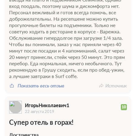
вход поодаль, поэтому шума и дискомфорта нет.
Персонал вежливый и готов всегда помочь, все
доброжелательны. На ресепшене можно купить
прогулочные билеты на подъемники. Только не
советую ходить в ресторане в корпусе - Варежка.
Обслуживание гипердолгое при загрузке 1/4 зала.
Чтобы вы понимали, заказ у нас приняли через 40
минут после посадки и 4 напоминаний, салат через
12 фото
20 минут принесли, стейк через 50 минут. Это прям
Семейный Люкс
Подробнее
перебор. Еда нормальная, ничего необычного. Тут
Двухкомнатный номер Категории Люкс, состоящий из спальни и
рекомендую в Грушу сходить, если про обед-ужин,
гостиной. Номер будет удобен для семей с 1-2 детьми
а лучшие завтраки в Surf coffe.
благодаря наличию диван-кровати и дополнительному санузлу.
Посещение термальной зоны спа-центра возможно без
Показать весь отзыв
Источник
предварительной записи с 09:00 до 22:00. Время посещения
термальной зоны для гостей с детьми до 12 лет: 09:00-20:00.
2
45м
Телевизор
Wi-Fi
ИгорьНиколаевич1
10
22 августа 2019
2 гостя
Супер отель в горах!
Моментальное подтверждение
В стоимость входит:
Достоинства