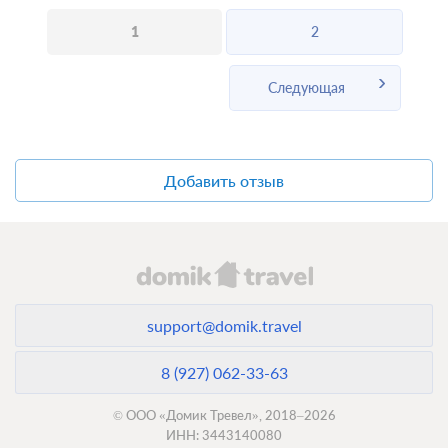
Забронировать
Сменить кол-во гостей
1
2
Следующая
Добавить отзыв
support@domik.travel
3 фото
Стандарт номер в главном корпусе
8 (927) 062-33-63
Подробнее
Телевизор
© ООО «Домик Тревел», 2018–2026
ИНН: 3443140080