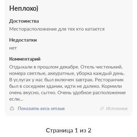
Неплохо)
Достоинства
Месторасположение для тех кто катается
3 фото
Стандартный трехместный номер
Недостатки
нет
Подробнее
2
30м
Телевизор
Комментарий
Отдыхали в прошлом декабре. Отель чистенький,
номера светлые, аккуратные, уборка каждый день.
3 гостя
В услугах у нас был включен завтрак. Ресторанчик
Бронирование по запросу
был в соседнем здании, идти не далеко. Кормили
В стоимость входит:
очень вкусно, сытно. Очень удобное расположение
Без питания
если...
При отмене оплата не возвращается
Показать весь отзыв
Источник
Требуется внесение предоплаты в течение 2 часов
после подтверждения бронирования. Сумма предоплаты
составляет -1 руб.
Страница 1 из 2
Недостаточно мест