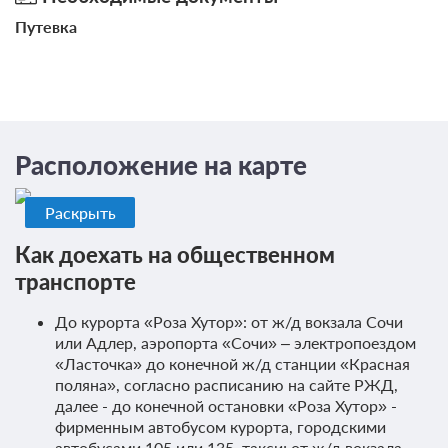
Путевка
8 фото
2-мест. станд. с балк.
Расположение на карте
Подробнее
2
20м
Телевизор
Раскрыть
2 гостя
Как доехать на общественном
Моментальное подтверждение
транспорте
В стоимость входит:
До курорта «Роза Хутор»: от ж/д вокзала Сочи
_"Rosa Ski Inn" отель, без питания, лето, Красная Поляна,
Без питания
или Адлер, аэропорта «Сочи» – электропоездом
«Ласточка» до конечной ж/д станции «Красная
При отмене оплата не возвращается
поляна», согласно расписанию на сайте РЖД,
Требуется внесение предоплаты в течение 2 часов.
далее - до конечной остановки «Роза Хутор» -
Сумма предоплаты составляет 9200 руб.
фирменным автобусом курорта, городскими
автобусами 105 или 135, такси; от ж/д вокзала