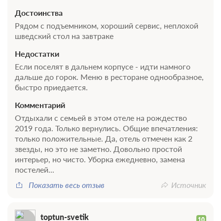
Достоинства
Рядом с подъемником, хороший сервис, неплохой
шведский стол на завтраке
Недостатки
Если поселят в дальнем корпусе - идти намного
дальше до горок. Меню в ресторане однообразное,
быстро приедается.
11 фото
Комментарий
2-мест. супериор
Подробнее
Отдыхали с семьей в этом отеле на рождество
2019 года. Только вернулись. Общие впечатления:
Телевизор
только положительные. Да, отель отмечен как 2
звезды, но это не заметно. Довольно простой
2 гостя
интерьер, но чисто. Уборка ежедневно, замена
постелей...
Бронирование по запросу
В стоимость входит:
Показать весь отзыв
Источник
_"Rosa Ski Inn" отель, без питания, лето, Красная Поляна,
Без питания
При отмене оплата не возвращается
toptun-svetik
10