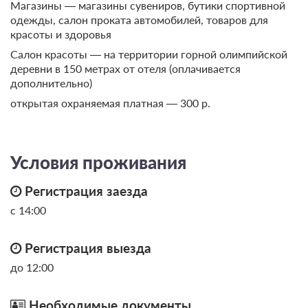
В стоимость входит:
Магазины — магазины сувениров, бутики спортивной
одежды, салон проката автомобилей, товаров для
OTA +10%, Summer 2026, Без питания
красоты и здоровья
Бесплатная отмена до 20 августа 2026 09:59; При отмене
оплата не возвращается с 20 августа 2026 10:00
Салон красоты — на территории горной олимпийской
Требуется внесение 100% предоплаты на условиях 10%
деревни в 150 метрах от отеля (оплачивается
сейчас и 90% до 17.08.2026, 14:00
дополнительно)
открытая охраняемая платная — 300 р.
8 470
Забронировать
Еще 1 тариф
Условия проживания
всего 4 предложения
Регистрация заезда
с 14:00
Регистрация выезда
до 12:00
Необходимые документы