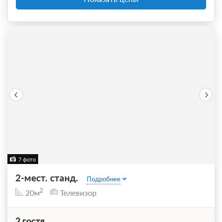
7 фото
2-мест. станд.
Подробнее
2
20м
Телевизор
2 гостя