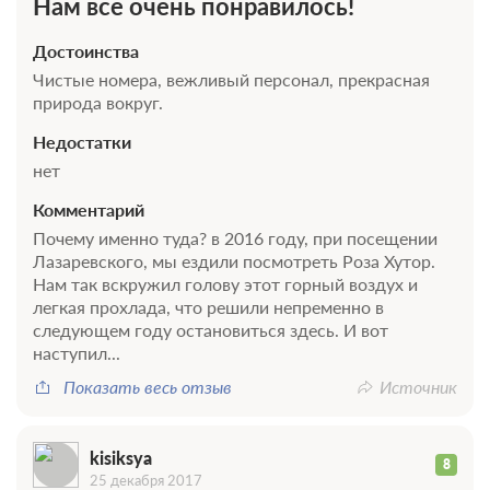
Нам все очень понравилось!
2 гостя
Бронирование по запросу
Достоинства
В стоимость входит:
Чистые номера, вежливый персонал, прекрасная
Без питания
природа вокруг.
При отмене оплата не возвращается
Недостатки
Требуется внесение предоплаты в течение 2 часов
после подтверждения бронирования. Сумма предоплаты
нет
составляет -1 руб.
Комментарий
Недостаточно мест
Почему именно туда? в 2016 году, при посещении
Забронировать
Сменить кол-во гостей
Лазаревского, мы ездили посмотреть Роза Хутор.
Нам так вскружил голову этот горный воздух и
легкая прохлада, что решили непременно в
следующем году остановиться здесь. И вот
наступил...
Показать весь отзыв
Источник
kisiksya
8
25 декабря 2017