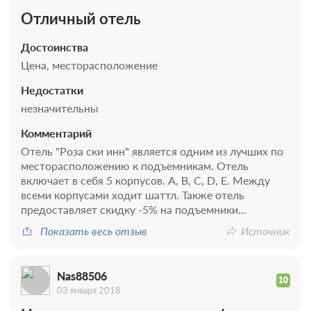
Забронировать
Сменить кол-во гостей
Отличный отель
Достоинства
Цена, месторасположение
Недостатки
незначительны
Комментарий
Отель "Роза ски инн" является одним из лучших по
месторасположению к подъемникам. Отель
включает в себя 5 корпусов. A, B, C, D, E. Между
всеми корпусами ходит шаттл. Также отель
предоставляет скидку -5% на подъемники...
Показать весь отзыв
Источник
2 фото
Стандарт
Подробнее
Nas88506
Телевизор
10
03 января 2018