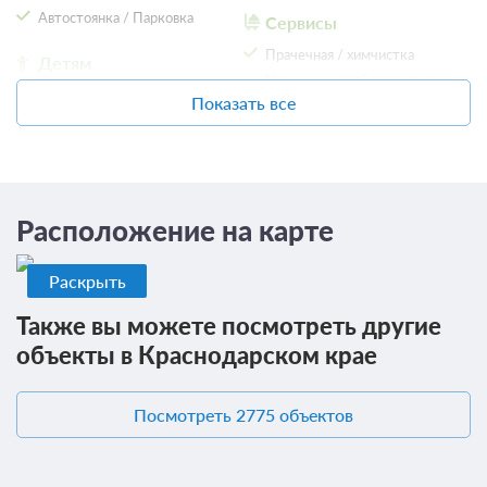
Автостоянка / Парковка
Сервисы
9 220
Забронировать
Прачечная / химчистка
Детям
Курение на всей территории
Детские телеканалы
запрещено
Показать все
Еще 5 тарифов
Предоставление утюга и
На свежем воздухе
гладильной доски
всего 8 предложений
Терраса
Общие
Места для курения
Расположение на карте
Раскрыть
Также вы можете посмотреть другие
объекты в Краснодарском крае
Посмотреть 2775 объектов
5 фото