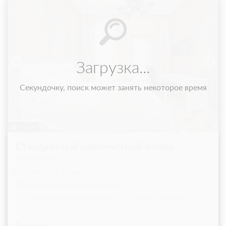
14 фото
Стандарт двухместный с двуспальной
кроватью
Подробнее
Комфортабельные номера с двуспальной кроватью QUEEN SIZE
и ортопедическим матрасом. В каждом номере свой
неповторимый дизайн. Мебель и предметы интерьера
привезены из Италии. Подходит для тех, кто приехал в
Краснодар в командировку или по делам. В комплектацию
номера входят косметические принадлежности и халаты.
Обращаем Ваше внимание, что все номера в рамках одной