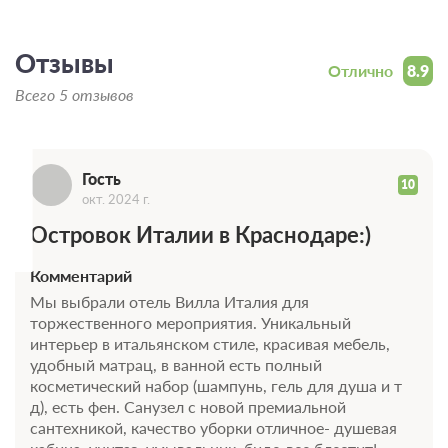
Бесплатная отмена
Требуется внесение 100% предоплаты на условиях 10%
сейчас и 90% до 19.08.2026, 14:00
Отзывы
Г
Отлично
8.9
6 820
Всего 5 отзывов
Забронировать
2 гостя
Гость
Моментальное подтверждение
10
окт. 2024 г.
В стоимость входит:
Оптимальный, Без питания
Островок Италии в Краснодаре:)
Бесплатная отмена
Комментарий
Требуется внесение 100% предоплаты на условиях 10%
сейчас и 90% до 19.08.2026, 14:00
Мы выбрали отель Вилла Италия для
торжественного мероприятия. Уникальный
6 820
Забронировать
интерьер в итальянском стиле, красивая мебель,
удобный матрац, в ванной есть полный
косметический набор (шампунь, гель для душа и т
2 гостя
д), есть фен. Санузел с новой премиальной
Моментальное подтверждение
сантехникой, качество уборки отличное- душевая