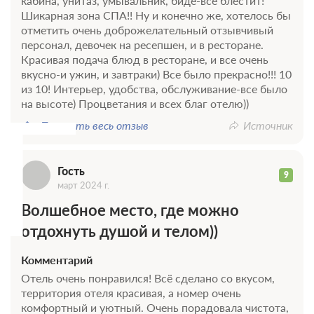
кабина, унитаз, умывальник, биде-все блестит!
В стоимость входит:
Шикарная зона СПА!! Ну и конечно же, хотелось бы
С завтраком, Включен завтрак
отметить очень доброжелательный отзывчивый
Бесплатная отмена
персонал, девочек на ресепшен, и в ресторане.
Требуется внесение 100% предоплаты на условиях 10%
Красивая подача блюд в ресторане, и все очень
сейчас и 90% до 19.08.2026, 14:00
вкусно-и ужин, и завтраки) Все было прекрасно!!! 10
Г
из 10! Интерьер, удобства, обслуживание-все было
9 220
Забронировать
на высоте) Процветания и всех благ отелю))
Показать весь отзыв
Источник
Еще 5 тарифов
всего 8 предложений
Гость
9
март 2024 г.
Волшебное место, где можно
отдохнуть душой и телом))
Комментарий
Отель очень понравился! Всё сделано со вкусом,
территория отеля красивая, а номер очень
комфортный и уютный. Очень порадовала чистота,