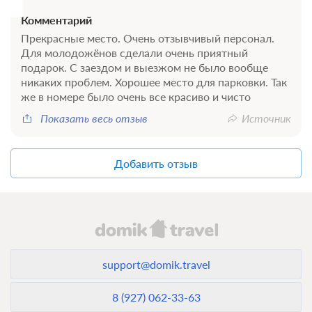
В стоимость входит:
Комментарий
Оптимальный, Без питания
Прекрасные место. Очень отзывчивый персонал.
Бесплатная отмена
Для молодожёнов сделали очень приятный
Требуется внесение 100% предоплаты на условиях 10%
подарок. С заездом и выезжом не было вообще
сейчас и 90% до 19.08.2026, 14:00
никаких проблем. Хорошее место для парковки. Так
же в номере было очень все красиво и чисто
7 150
Забронировать
Показать весь отзыв
Источник
Еще 9 тарифов
Добавить отзыв
всего 12 предложений
support@domik.travel
8 (927) 062-33-63