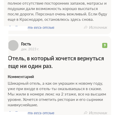
полное отсутствие посторонних запахов, матрасы и
подушки дали возможность хорошо выспаться
Г
после дороги. Персонал очень вежливый. Если буду
еще в Краснодаре, остановлюсь здесь снова.
Показать весь отзыв
Источник
4 фото
Стандарт трехместный
Подробнее
Комфортабельный номер с двуспальной кроватью QUEEN SIZE
Гость
9
и раздвижным диваном. Мебель и предметы интерьера
дек. 2023 г.
привезены из Италии. Подходит для пар с детьми и тех, кто
предпочитает семейный отдых. В комплектацию номера входят
Отель, в который хочется вернуться
косметические принадлежности и халаты. Для доступа к
еще ни один раз.
верхним этажам работает лифт. Круглосуточная стойка
регистрации. Бесплатный Wi-Fi, охраняемая парковка.
2
23м
Телевизор
Wi-Fi
Комментарий
Сплит-система
Шикарный отель, а как он украшен к новому году,
уже при входе в отель-ты оказываешься в сказке.
Мы жили в номере люкс на 2 этаже, все на высшем
2 гостя
уровне. Хочется отметить ресторан и его сырники
Моментальное подтверждение
наивкуснейшие.
В стоимость входит:
Показать весь отзыв
Источник
Оптимальный, Без питания