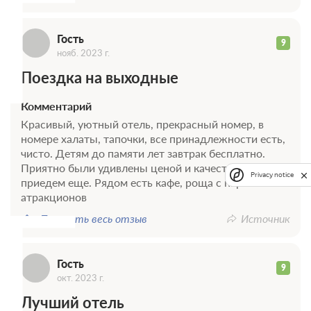
Г
Бесплатная отмена
Требуется внесение 100% предоплаты на условиях 10%
Гость
9
сейчас и 90% до 19.08.2026, 14:00
нояб. 2023 г.
Поездка на выходные
7 150
Забронировать
Комментарий
2 гостя
Красивый, уютный отель, прекрасный номер, в
Моментальное подтверждение
номере халаты, тапочки, все принадлежности есть,
В стоимость входит:
чисто. Детям до памяти лет завтрак бесплатно.
Приятно были удивлены ценой и качеством,
Оптимальный, Без питания
Privacy notice
Г
приедем еще. Рядом есть кафе, роща с парком
Бесплатная отмена
атракционов
Требуется внесение 100% предоплаты на условиях 10%
сейчас и 90% до 19.08.2026, 14:00
Показать весь отзыв
Источник
7 150
Забронировать
Гость
9
окт. 2023 г.
3 гостя
Лучший отель
Моментальное подтверждение