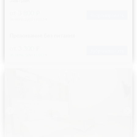
категории уникальны по дизайну и имеют разную планировку,
отель оставляет за собой право предоставления конкретного
номера. В ванной комнате: Итальянская сантехника, душевая
кабина, полотенцесушитель, фен, косметические средства,
комплект полотенец. Так же в пользование гостей
предоставлены банные махровые халаты, тапочки. На всей
территории отеля действует бесплатный Wi-Fi. Круглосуточная
стойка регистрации. Для доступа к верхним этажам работает
лифт. Бесплатная охраняемая парковка.
2
23м
Телевизор
Wi-Fi
Сплит-система
2 гостя
Моментальное подтверждение
В стоимость входит:
Оптимальный, Без питания
Бесплатная отмена
Требуется внесение 100% предоплаты на условиях 10%
сейчас и 90% до 19.08.2026, 14:00
6 820
Забронировать