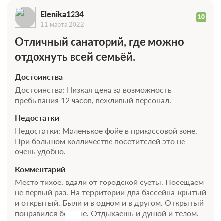
Требуется предоплата
Elenika1234
10
11 марта 2022
Отличный санаторий, где можно
Трехразовое питание
Требуется предоплата
отдохнуть всей семьёй.
Достоинства
Достоинства: Низкая цена за возможность
пребывания 12 часов, вежливый персонал.
Недостатки
Недостатки: Маленькое фойе в прикассовой зоне.
При большом колличестве посетителей это не
очень удобно.
Комментарий
Место тихое, вдали от городской суеты. Посещаем
не первый раз. На территории два бассейна-крытый
и открытый. Были и в одном и в другом. Открытый
понравился больше. Отдыхаешь и душой и телом.
0 фото