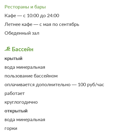
эрозия, язва пищевода
Рестораны и бары
Заболевания кожи
Кафе — с 10:00 до 24:00
0 фото
Аллергические кожные заболевания
Летнее кафе — с мая по сентябрь
(аллергодерматозы):
Обеденный зал
Эконом 3 местный корпус 1 ул.Красная
аллергический контактный дерматит, крапивница
Подробнее
Бассейн
экзема
крытый
Санаторно-курортное лечение
Хронические кожные заболевания (хронические
В стоимость входит:
дерматозы):
вода минеральная
Трехразовое питание (диетическое)
пользование бассейном
акне (угревая болезнь)
Требуется предоплата
оплачивается дополнительно — 100 руб/час
гнездная алопеция (облысение)
работает
ихтиоз приобретенный
круглогодично
Трехразовое питание
кератозы, кератодермия, волосяной лишай
открытый
Требуется предоплата
приобретенные
вода минеральная
лишай красный плоский
горки
псориаз