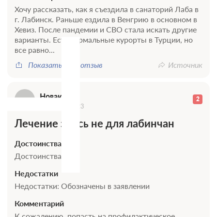
Н
Требуется предоплата
Хочу рассказать, как я съездила в санаторий Лаба в
г. Лабинск. Раньше ездила в Венгрию в основном в
Хевиз. После пандемии и СВО стала искать другие
варианты. Есть термальные курорты в Турции, но
все равно...
Показать весь отзыв
Источник
Новакната
2
30 января 2023
Лечение здесь не для лабинчан
Достоинства
Достоинства: Нет
0 фото
Недостатки
Стандартный 2 местный 2 комнатный
Недостатки: Обозначены в заявлении
корпус 2,3 ул.Водоисточная
Подробнее
Комментарий
К сожалению, попасть на профилактическое