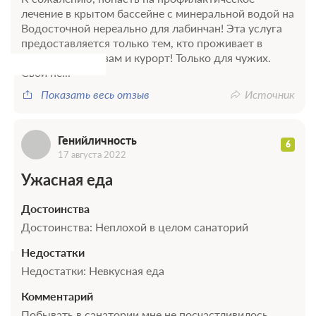
Г
Санаторно-курортное лечение
лечение в крытом бассейне с минеральной водой на
В стоимость входит:
Водосточной нереально для лабинчан! Эта услуга
Трехразовое питание (диетическое)
предоставляется только тем, кто проживает в
санатории. Вот вам и курорт! Только для чужих.
Требуется предоплата
Свои не...
Показать весь отзыв
Источник
Трехразовое питание
Требуется предоплата
Генийличность
6
17 августа 2022
Ужасная еда
Достоинства
Достоинства: Неплохой в целом санаторий
Недостатки
Недостатки: Невкусная еда
Комментарий
Побывать в санатории мне не посчастливилось.