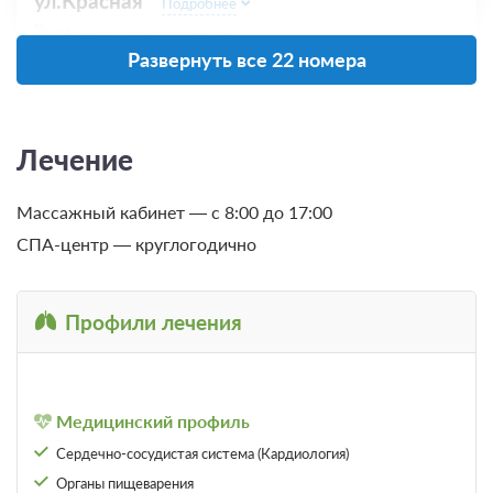
ул.Красная
Подробнее
Номер с подселением
Развернуть все 22 номера
Санаторно-курортное лечение
В стоимость входит:
Трехразовое питание (диетическое)
Лечение
Требуется предоплата
Массажный кабинет — с 8:00 до 17:00
СПА-центр — круглогодично
Трехразовое питание
Требуется предоплата
Профили лечения
Медицинский профиль
Сердечно-сосудистая система (Кардиология)
Органы пищеварения