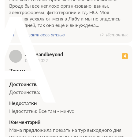
A
Вроде бы все неплохо организовано: ванны,
электрофорезы, фитотерапии и тд. НО. Моя
девушка уехала от меня в Лабу и мы не виделись
0 фото
много дней, так она ещё и вынуждена...
Стандартный 2 местный 2 комнатный
Показать весь отзыв
Источник
корпус 1 ул.Красная
Подробнее
aboveandbeyond
4
Санаторно-курортное лечение
05 мая 2022
В стоимость входит:
Трэш
Трехразовое питание (диетическое)
Требуется предоплата
Достоинства
Достоинства: Нет
Недостатки
Трехразовое питание
Недостатки: Все там - минус
Требуется предоплата
Комментарий
Мама предложила поехать на тур выходного дня,
рассказала что нормально там отдохнула месяцем