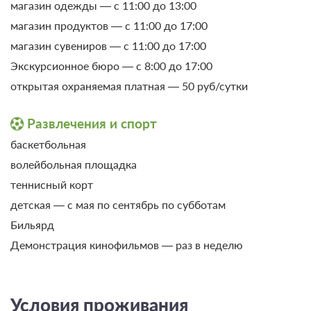
Требуется предоплата
магазин одежды — с 11:00 до 13:00
Заболевания периферической нервной системы:
магазин продуктов — с 11:00 до 17:00
люмбаго
магазин сувениров — с 11:00 до 17:00
Трехразовое питание
остеохондроз позвоночника с корешковым
Экскурсионное бюро — с 8:00 до 17:00
Требуется предоплата
синдромом
открытая охраняемая платная — 50 руб/сутки
полиневропатии
Развлечения и спорт
поражения нервных корешков и сплетений
(невриты, плекситы)
баскетбольная
поражения тройничного нерва (неврит и невралгия)
волейбольная площадка
теннисный корт
радукулопатия, радикулиты
детская — с мая по сентябрь по субботам
травмы нервных корешков и сплетений,
спинномозговых нервов, плечевого пояса и верхней
Бильярд
конечности, тазового пояса и нижней конечности
Демонстрация кинофильмов — раз в неделю
Заболевания центральной нервной системы:
отдаленные последствия острого полиомиелита в
восстановительном периоде (через 3-6 мес)
Условия проживания
0 фото