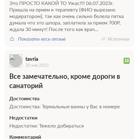
сахарный диабет (инсулинзависимый)
Это ПРОСТО КАКОЙ ТО Ужас!!!! 06.07.2023г.
Пришла на прием к терапевту [ФИО вырезано
модератором], так как очень сильно болела пятка
думала что это шпора, заплатила за прием 700Р,
ждала 30 минут! После того как врач...
Показать весь отзыв
Источник
0 фото
Эконом 2 местный корпус 1 ул.Красная
tavria
Подробнее
10
20 мая 2023
2
12м
Все замечательно, кроме дороги в
санаторий
Санаторно-курортное лечение
В стоимость входит:
Достоинства
Трехразовое питание (диетическое)
Достоинства: Термальные ванны у Вас в номере
Требуется предоплата
Недостатки
Недостатки: Тяжело добираться
Трехразовое питание
Комментарий