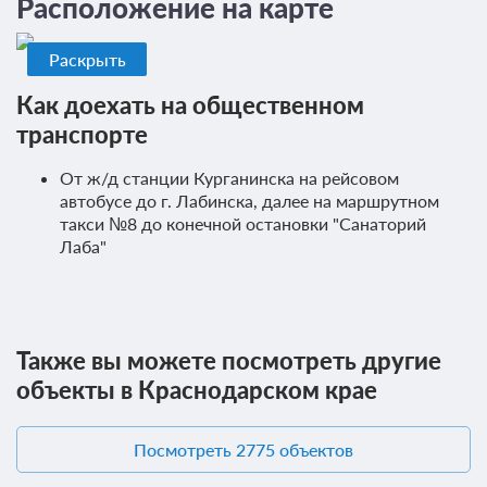
Расположение на карте
подагра идиопатическая
Раскрыть
полиартриты, полиартроз, полиостеоартроз
ревматоидный полиартрит
Как доехать на общественном
транспорте
синовиты, теносиновиты
сколиоз (I-II степени)
От ж/д станции Курганинска на рейсовом
0 фото
автобусе до г. Лабинска, далее на маршрутном
спондилез
такси №8 до конечной остановки "Санаторий
Стандарт 2-местный 2-комнатный к.7
Заболевания органов дыхания и ЛОР-органов
Лаба"
Лабушка
Подробнее
Заболевания ЛОР-органов:
гайморит хронический
Санаторно-курортное лечение
ларингит хронический
В стоимость входит:
Также вы можете посмотреть другие
Трехразовое питание (диетическое)
синусит хронический
объекты в Краснодарском крае
Требуется предоплата
тонзиллит хронический
Посмотреть 2775 объектов
фарингит хронический