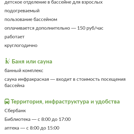
детское отделение в бассейне для взрослых
рубцовые изменения кожи
подогреваемый
склеродермия
пользование бассейном
Заболевания мочеполовой системы
оплачивается дополнительно — 150 руб/час
работает
мочекаменная болезнь
круглогодично
оксалатурия
тригонит
Баня или сауна
уретрит хронический
банный комплекс
фосфатурия
0 фото
сауна инфракрасная — входит в стоимость посещения
бассейна
хронический пиелит, пиелонефрит в фазе ремиссии
Эконом 3 местный корпус 3
и латентного воспалительного процесса
ул.Водоисточная
Подробнее
Территория, инфраструктура и удобства
цистит хронический
Сбербанк
Заболевания нервной системы
Санаторно-курортное лечение
Библиотека — с 8:00 до 17:00
В стоимость входит:
Заболевания вегетативной нервной системы:
аптека — с 8:00 до 15:00
Трехразовое питание (диетическое)
соляриты