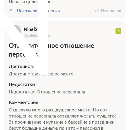
N
Цена за целый день...
Стандартный 1 местный корпус 2
Показать весь отзыв
Источник
ул.Водоисточная
Подробнее
Ninel2202
6
Санаторно-курортное лечение
02 января 2022
В стоимость входит:
Отвратительное отношение
Трехразовое питание (диетическое)
персонала
Требуется предоплата
Достоинства
Достоинства: Красивое место
Трехразовое питание
Недостатки
Требуется предоплата
Недостатки: Отношение персонала
Комментарий
Отдыхали много раз, душевное место! Но вот
отношение персонала оставляет желать лучшего!
За проживание и купание в бассейне в праздники
берут большие деньги, при этом персонал в