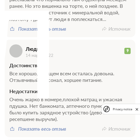
Л
ранее. Но это вишенка на торте, о ней позднее. В
санатории есть источник с минеральной водой,
поэтому туда едут люди в поплескаться...
Показать весь отзыв
Источник
Людмила
9
14 марта 2022
Достоинства
Все хорошо, в общем всем осталась довоьна.
Отзывчивый персонал, хоршее питание.
0 фото
Недостатки
Стандартный 2 местный корпус 1
Очень жарко в номере,плохой матрац и ужасная
ул.Красная
Подробнее
пдушка. Нет банкомата, аптечного пункта, негде
Privacy notice
было купить зарядное устройство (девочки на
ресепшене выручли).
Санаторно-курортное лечение
В стоимость входит:
Показать весь отзыв
Источник
Трехразовое питание (диетическое)