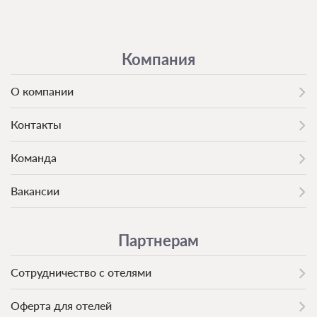
Компания
0 фото
О компании
Стандартный 2 местный корпус 3
ул.Водоисточная
Подробнее
Контакты
Номер с подселением
Команда
Санаторно-курортное лечение
Вакансии
В стоимость входит:
Трехразовое питание (диетическое)
Требуется предоплата
Партнерам
Сотрудничество с отелями
Трехразовое питание
Требуется предоплата
Оферта для отелей