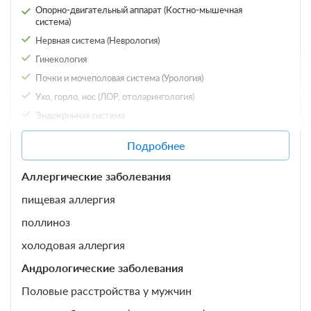
Опорно-двигательный аппарат (Костно-мышечная
система)
Нервная система (Неврология)
Гинекология
Почки и мочеполовая система (Урология)
Ухо, горло, нос (ЛОР, отоларингология)
0 фото
Эндокринная система
Эконом 1 местный корпус 3
Органы зрения
ул.Водоисточная
Подробнее
Подробнее
Аллергические заболевания
Заболевания кожи (Дерматология)
Аллергические заболевания
Санаторно-курортное лечение
пищевая аллергия
В стоимость входит:
поллиноз
Трехразовое питание (диетическое)
Требуется предоплата
холодовая аллергия
Андрологические заболевания
Половые расстройства у мужчин
Трехразовое питание