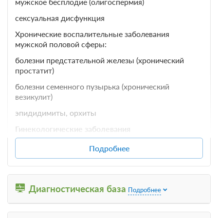
Требуется предоплата
мужское бесплодие (олигоспермия)
сексуальная дисфункция
Хронические воспалительные заболевания
мужской половой сферы:
болезни предстательной железы (хронический
простатит)
болезни семенного пузырька (хронический
везикулит)
эпидидимиты, орхиты
Гинекологические заболевания
Невоспалительные заболевания женских половых
Подробнее
органов:
0 фото
Расстройства менструального цикла:
Эконом 2 местный корпус 3 без
Хронические воспалительные заболевания женских
Диагностическая база
Подробнее
кондиционера ул.Водоисточная
Подробнее
половых органов:
сальпингит и оофорит хронические