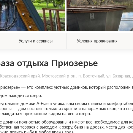
Услуги и сервисы
Условия проживания
аза отдыха Приозерье
Краснодарский край. Мостовский р-он., п. Восточный, ул. Базарная, 
риозерье» — это комплекс уютных домиков, который расположен в
дом находится озеро.
еугольные домики A-Fraem уникальны своим стилем и комфортабел
ороны — дом состоит только из крыши и панорамных окон, что соз
слаждаться прекрасным видом на лес и озеро.
е домики полностью оборудованы и имеют все необходимое для ко
бственная терраса с выходом к озеру, баня на дровах, места для кос
жно ловить рыбу в любое время года.