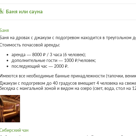
удержанием 3500.0 руб. с 13 августа 2026 0
Отдых
Обеденный стол
отмене после 17 августа 2026 00:00 оплата 
возвращается
Баня или сауна
Зоопарк
Требуется внесение 100% предоплаты на
Телевизор
10% сейчас и 90% до 10.08.2026, 14:00
Кабельное телевид
Баня
Баня на дровах с джакузи с подогревом находится в треугольном д
Люкс домик (1-6 человек) с вид
Стоимость почасовой аренды:
Горячий чан оплачивается отдельно 5000 
аренда — 8000 ₽ / 3 часа (6 человек);
2
50м
x2 Две двуспальных крова
дополнительные гости — 1000 ₽/человек;
последующий час — 2000 ₽.
Ванная комната в номере
Сплит
Имеются все необходимые банные принадлежности (тапочки, веники
6 гостей
Джакузи с подогревом до 40 градусов вмещает 4 человека на свеж
14 фото
Моментальное подтверждение
беседка с мангальной зоной и видом на озеро (свет, вода, стол на 12
Комфорт, Без питания
Бесплатная отмена до 12 августа 2026 23:59
удержанием 5000.0 руб. с 13 августа 2026 0
отмене после 17 августа 2026 00:00 оплата 
возвращается
Требуется внесение 100% предоплаты на
10% сейчас и 90% до 10.08.2026, 14:00
Сибирский чан