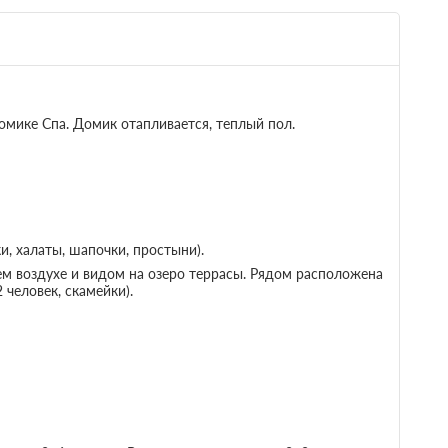
0:00; При
не
 условиях
ение
омике Спа. Домик отапливается, теплый пол.
ом на озеро
Подробнее
- 5 часов топки.
ти
Одна диван-кровать
Телевизор
-система
, халаты, шапочки, простыни).
ем воздухе и видом на озеро террасы. Рядом расположена
 человек, скамейки).
; Отмена с
10 000
Забронировать
0:00; При
не
 условиях