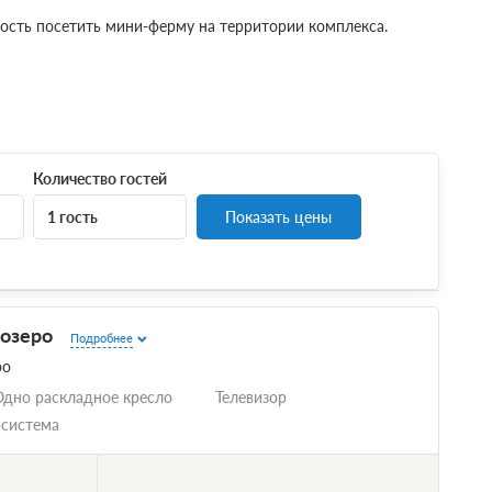
ость посетить мини-ферму на территории комплекса.
Количество гостей
1 гость
Показать цены
 озеро
Подробнее
ро
Одно раскладное кресло
Телевизор
-система