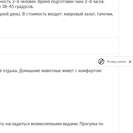
ость 2−6 человек. Время подготовки чана 2−8 часов.
е 38−45 градусов.
дной день). В стоимость входит: махровый халат, тапочки,
; Отмена с
10 000
Забронировать
0:00; При
не
 условиях
Privacy notice
к) с видом на озеро
Подробнее
зе отдыха. Домашние животные живут с комфортом:
ом к озеру и пирсом для рыбалки
я комфортного отдыха:
а 5000 р 5 / часов топки
ть насладиться великолепными видами. Прогулка по