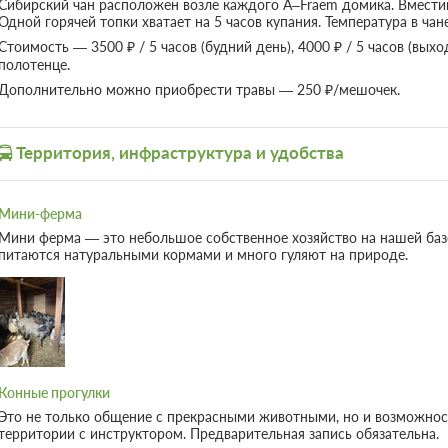
Сибирский чан расположен возле каждого A–Fraem домика. Вместим
6 гостей
Одной горячей топки хватает на 5 часов купания. Температура в чан
Моментальное подтверждение
Стоимость — 3500 ₽ / 5 часов (будний день), 4000 ₽ / 5 часов (выхо
Комфорт, Без питания
полотенце.
Бесплатная отмена до 12 августа 2026 23:59
Дополнительно можно приобрести травы — 250 ₽/мешочек.
удержанием 5000.0 руб. с 13 августа 2026 0
отмене после 17 августа 2026 00:00 оплата 
возвращается
Требуется внесение 100% предоплаты на
Территория, инфраструктура и удобства
10% сейчас и 90% до 10.08.2026, 14:00
Мини-ферма
Треугольный домик (1-6 челове
Мини ферма — это небольшое собственное хозяйство на нашей ба
питаются натуральными кормами и много гуляют на природе.
Дом на первой береговой линии с выход
Домики оснащены всем необходимым дл
- Полностью оборудованная кухня
-Сибирский чан встроен в террасу домик
- Холодильник
19 фото
- Микроволновая печь, чайник
Конные прогулки
- Кондиционер
Это не только общение с прекрасными животными, но и возможнос
- Обеденный стол, стулья
территории с инструктором. Предварительная запись обязательна.