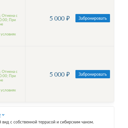
; Отмена с
5 000
Забронировать
0:00; При
не
 условиях
; Отмена с
5 000
Забронировать
0:00; При
не
 условиях
е
вид с собственной террасой и сибирским чаном.