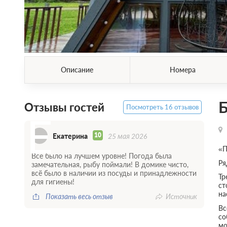
Описание
Номера
Б
Отзывы гостей
Посмотреть 16 отзывов
Е
10
Екатерина
25 мая 2026
«П
Все было на лучшем уровне! Погода была
Ря
замечательная, рыбу поймали! В домике чисто,
всё было в наличии из посуды и принадлежности
Тр
для гигиены!
ст
на
Показать весь отзыв
Источник
Вс
со
мо