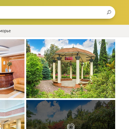
морье