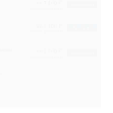
 1 часа.
ений
естные (№705)
Подробнее
размещения 2-3 человек. В гостиной расположен диван,
кровать. Уверенный прием WI-FI.
апартаменты
45 600
Забронировать
 ужин
 1 часа.