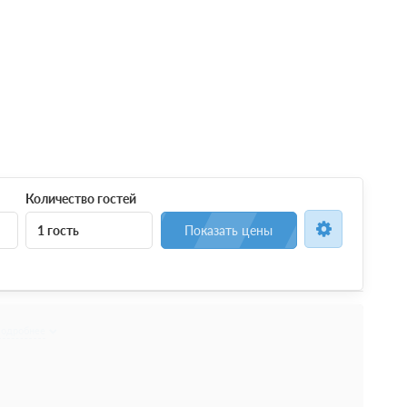
Количество гостей
1 гость
Показать цены
естные (№708)
Подробнее
размещения 2-4 человек.