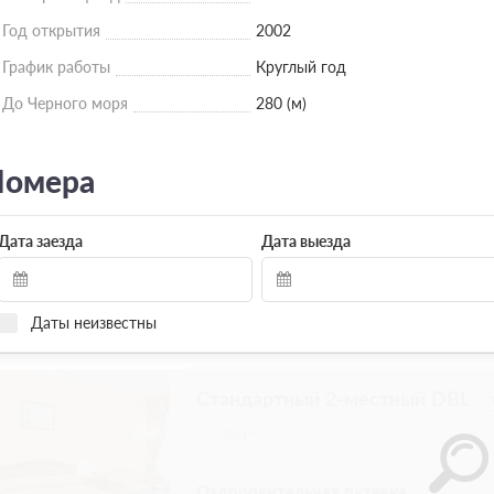
Год открытия
2002
График работы
Круглый год
До Черного моря
280 (м)
омера
Дата заезда
Дата выезда
Даты неизвестны
Апартаменты 3-комнатные 2-м
Трехкомнатный номер для комфортного 
2
135м
Wi-Fi