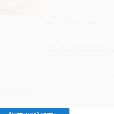
Требуется внесение предоплаты в течение
Сумма предоплаты составляет 55000 руб.
Еще 5 тарифов
всего 8 предлож
Апартаменты 2-комнатные 2-м
Двухкомнатный номер для комфортного 
кухня, в спальной комнате двуспальная 
Wi-Fi
Сплит-система
2 гостя
14 фото
Моментальное подтверждение
Специальное предложение 10% на люксы и 
"Оздоровительная", Включен завтрак, обед и
При отмене оплата не возвращается
Требуется внесение предоплаты в течение
Сумма предоплаты составляет 45600 руб.
2 гостя
Развернуть все 20 номеров