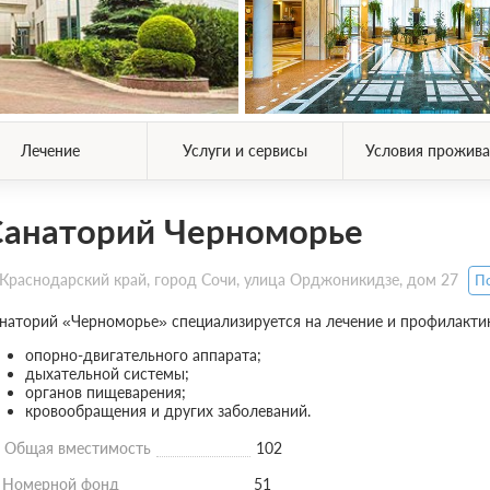
Лечение
Услуги и сервисы
Условия прожива
Санаторий Черноморье
Краснодарский край, город Сочи, улица Орджоникидзе, дом 27
По
наторий «Черноморье» специализируется на лечение и профилактик
опорно-двигательного аппарата;
дыхательной системы;
органов пищеварения;
кровообращения и других заболеваний.
Общая вместимость
102
Номерной фонд
51