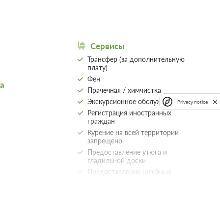
85 000
Забронировать
 1 часа.
Сервисы
ений
Трансфер (за дополнительную
плату)
Фен
а
Прачечная / химчистка
Экскурсионное обслуживание
Privacy notice
тема
Регистрация иностранных
граждан
Курение на всей территории
запрещено
Предоставление утюга и
33 000
Забронировать
гладильной доски
Предоставление швейных
е 2 часов
принадлежностей
 предоплаты
Круглосуточная регистрация
Люкс для новобрачных