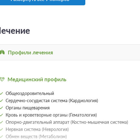
Моментальное подтверждение
Специальное предложение 10% на люксы и 
"Оздоровительная", Включен завтрак, обед и
При отмене оплата не возвращается
Требуется внесение предоплаты в течение
ечение
Сумма предоплаты составляет 45600 руб.
2 гостя
Профили лечения
Моментальное подтверждение
Лучшая цена "Оздоровительная программа",
завтрак, обед и ужин
При отмене оплата не возвращается
Требуется внесение предоплаты в течение
Медицинский профиль
Сумма предоплаты составляет 57000 руб.
Общеоздоровительный
Еще 5 тарифов
всего 8 предлож
Сердечно-сосудистая система (Кардиология)
Органы пищеварения
Кровь и кроветворные органы (Гематология)
Апартаменты 3-комнатные 2-м
Опорно-двигательный аппарат (Костно-мышечная система)
Нервная система (Неврология)
Трехкомнатный Апартамент с бассейном 
комфортного размещения 2-4 человек.
Обмен веществ (Метаболизм)