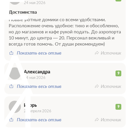
24 мая 2026
Достоинства
Новые уютные домики со всеми удобствами.
Расположение очень удобное: тихо и обособленно,
но до магазинов и кафе рукой подать. До аэропорта
10 минут, до центра — 20. Персонал вежливый и
А
всегда готов помочь. От души рекомендуем)
Показать весь отзыв
Источник
Александра
9
И
04 мая 2026
Показать весь отзыв
Источник
Игорь
9
29 апреля 2026
Показать весь отзыв
Источник