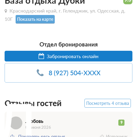
База отдыха Дубки
Краснодарский край, г. Геленджик, ул. Одесская, д.
10Г
Показать на карте
Отдел бронирования
Забронировать онлайн
8 (927) 504-XXXX
Л
Отзывы гостей
Посмотреть 4 отзыва
Любовь
9
02 июня 2026
Показать весь отзыв
Источник