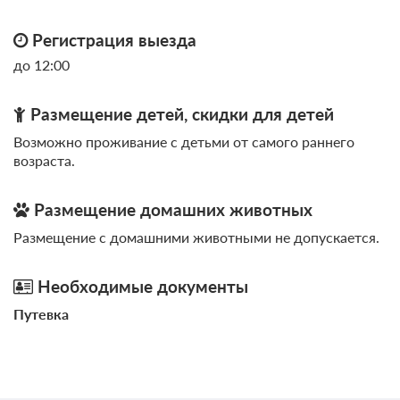
Регистрация выезда
до 12:00
20 фото
Размещение детей, скидки для детей
Двухкомнатный коттедж 2
Подробнее
Возможно проживание с детьми от самого раннего
В стоимость входит постельное белье, полотенца и мыло.
возраста.
Личная терраса оборудована стульями и столом. Wi-Fi доступен
бесплатно на всей территории, а также предусмотрена
бесплатная частная парковка.
Размещение домашних животных
2
44м
Две односпальных кровати
Размещение с домашними животными не допускается.
Одна кровать Queen-size
Одна диван-кровать
Телевизор
Wi-Fi
Необходимые документы
Ванная комната в номере
Сплит-система
Путевка
4 гостя
Моментальное подтверждение
В стоимость входит: