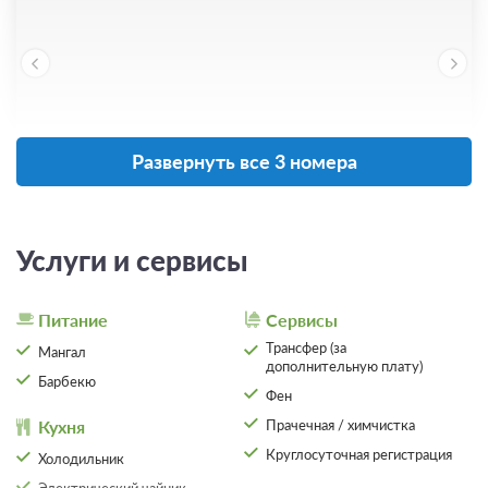
Развернуть все 3 номера
21 фото
2. Двухкомнатный коттедж
Подробнее
Услуги и сервисы
В стоимость входит постельное белье, полотенца и мыло.
Личная терраса оборудована стульями и столом. Wi-Fi доступен
бесплатно на всей территории, а также предусмотрена
Питание
Сервисы
бесплатная частная парковка.
Трансфер (за
Мангал
2
44м
Две односпальных кровати
дополнительную плату)
Барбекю
Одна кровать Queen-size
Фен
Одна диван-кровать
Телевизор
Wi-Fi
Кухня
Прачечная / химчистка
Ванная комната в номере
Сплит-система
Круглосуточная регистрация
Холодильник