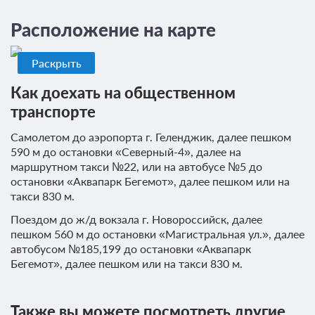
Без питания
Бесплатная отмена до 09 августа 2026 23:59; При отмене
Расположение на карте
оплата не возвращается с 10 августа 2026 00:00
Требуется внесение предоплаты в течение 2 часов.
Сумма предоплаты составляет 1 ночь
Раскрыть
Как доехать на общественном
Недостаточно мест
Забронировать
Сменить кол-во гостей
транспорте
Самолетом до аэропорта г. Геленджик, далее пешком
590 м до остановки «Северный-4», далее на
маршрутном такси №22, или на автобусе №5 до
остановки «Аквапарк Бегемот», далее пешком или на
такси 830 м.
Поездом до ж/д вокзала г. Новороссийск, далее
пешком 560 м до остановки «Магистральная ул.», далее
автобусом №185,199 до остановки «Аквапарк
Бегемот», далее пешком или на такси 830 м.
Также вы можете посмотреть другие