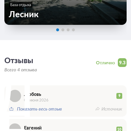
База отдыха
Лесник
Отзывы
Отлично
9.3
Л
Всего 4 отзыва
Любовь
9
Е
02 июня 2026
Показать весь отзыв
Источник
Евгений
10