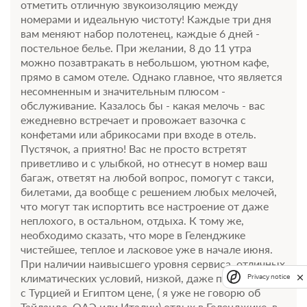
отметить отличную звукоизоляцию между
номерами и идеальную чистоту! Каждые три дня
вам меняют набор полотенец, каждые 6 дней -
постельное белье. При желании, 8 до 11 утра
можно позавтракать в небольшом, уютном кафе,
прямо в самом отеле. Однако главное, что является
несомненным и значительным плюсом -
обслуживание. Казалось бы - какая мелочь - вас
ежедневно встречает и провожает вазочка с
конфетами или абрикосами при входе в отель.
Пустячок, а приятно! Вас не просто встретят
приветливо и с улыбкой, но отнесут в номер ваш
багаж, ответят на любой вопрос, помогут с такси,
билетами, да вообще с решением любых мелочей,
что могут так испортить все настроение от даже
неплохого, в остальном, отдыха. К тому же,
необходимо сказать, что море в Геленджике
чистейшее, теплое и ласковое уже в начале июня.
При наличии наивысшего уровня сервиса, отличных
климатических условий, низкой, даже по сравнению
Privacy notice
с Турцией и Египтом цене, ( я уже не говорю об
Тайланде, ОАЭ или Италии) отдых в Геленджике, в