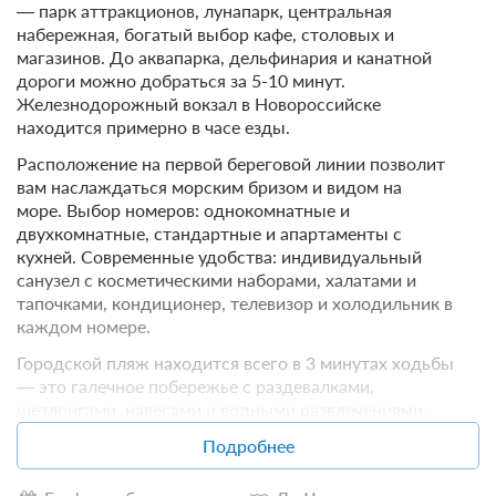
— парк аттракционов, лунапарк, центральная
набережная, богатый выбор кафе, столовых и
магазинов. До аквапарка, дельфинария и канатной
дороги можно добраться за 5-10 минут.
Железнодорожный вокзал в Новороссийске
находится примерно в часе езды.
Расположение на первой береговой линии позволит
вам наслаждаться морским бризом и видом на
море. Выбор номеров: однокомнатные и
двухкомнатные, стандартные и апартаменты с
кухней. Современные удобства: индивидуальный
санузел с косметическими наборами, халатами и
тапочками, кондиционер, телевизор и холодильник в
каждом номере.
Городской пляж находится всего в 3 минутах ходьбы
— это галечное побережье с раздевалками,
шезлонгами, навесами и водными развлечениями.
Гостевой дом «Абрикос» — идеальное место для
Подробнее
незабываемого отдыха в Геленджике