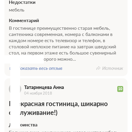
Недостатки
мебель
Комментарий
В гостинице преимущественно старая мебель,
Т
сантехника современная, номера с балконами в
каждом номере есть телевизор и телефон, в
столовой неплохое питание на завтрак шведский
стол, на первом этаже есть большое сувенирный
магазин где недорого можно...
Показать весь отзыв
Источник
0 фото
Татаринцева Анна
Люкс 2-местный 2-комнатный
10
Подробнее
04 ноября 2018
Прекрасная гостиница, шикарно
Проживание без питания
обслуживание!)
Требуется предоплата
Достоинства
3 900