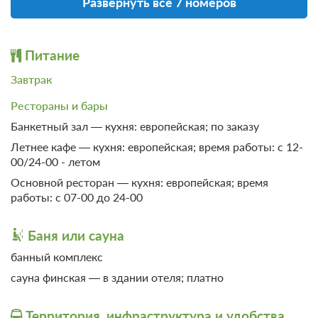
Развернуть все 7 номеров
Проживание без питания
Требуется предоплата
2 450
Питание
ЗА НОЧЬ ДЛЯ 1 ГОСТЯ
Завтрак
Рестораны и бары
Завтрак
Банкетный зал — кухня: европейская; по заказу
Требуется предоплата
Летнее кафе — кухня: европейская; время работы: с 12-
3 000
00/24-00 - летом
ЗА НОЧЬ ДЛЯ 1 ГОСТЯ
Основной ресторан — кухня: европейская; время
работы: с 07-00 до 24-00
Баня или сауна
банный комплекс
сауна финская — в здании отеля; платно
Территория, инфраструктура и удобства