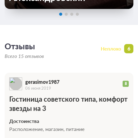
0 фото
Стандарт 2-местный DBL
Подробнее
Отзывы
Неплохо
6
Проживание без питания
Всего 15 отзывов
Требуется предоплата
3 100
ЗА НОЧЬ ДЛЯ 1 ГОСТЯ
gerasimov1987
8
06 июня 2019
Завтрак
Гостиница советского типа, комфорт
Требуется предоплата
звезды на 3
3 650
Достоинства
ЗА НОЧЬ ДЛЯ 1 ГОСТЯ
Расположение, магазин, питание