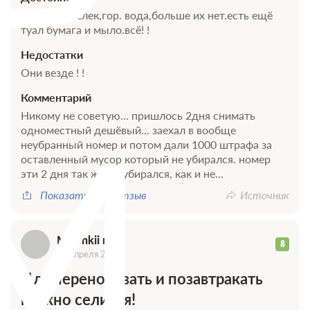
Работает телек,гор. вода,больше их нет.есть ещё
0 фото
туал бумага и мыло.всё! !
Супериор 2-местный TWIN
Подробнее
Недостатки
Они везде ! !
Проживание без питания
Комментарий
Требуется предоплата
M
Никому не советую... пришлось 2дня снимать
одноместный дешёвый... заехал в вообще
неубранный номер и потом дали 1000 штрафа за
Завтрак
оставленный мусор который не убирался. номер
Требуется предоплата
эти 2 дня так же не убирался, как и не...
Показать весь отзыв
Источник
Malenkii muk
8
27 апреля 2018
Для переночевать и позавтракать
можно селится!