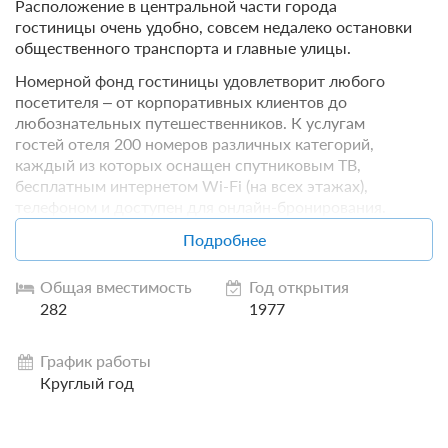
Расположение в центральной части города
гостиницы очень удобно, совсем недалеко остановки
общественного транспорта и главные улицы.
Номерной фонд гостиницы удовлетворит любого
посетителя – от корпоративных клиентов до
любознательных путешественников. К услугам
гостей отеля 200 номеров различных категорий,
каждый из которых оснащен спутниковым ТВ,
бесплатным интернетом Wi-Fi (на всех этажах),
телефоном и доступен для онлайн-бронирования.
Ресторан «Волга» включает в себя Ресторан и клуб
Подробнее
на 250 мест, Русский зал на 150 мест и Летнюю
террасу на 150 мест, расположенную на крыше
Общая вместимость
Год открытия
ресторана с видом на реку Волгу. Изысканное меню,
282
1977
высокое качество обслуживания, умеренные цены и
умиротворяющая атмосфера приведут в восторг
График работы
самого требовательного гостя и позволят сполна
Круглый год
насладиться каждой минутой отдыха.
Для проведения деловых встреч, выставок,
конгрессов, конференций мы предлагаем два