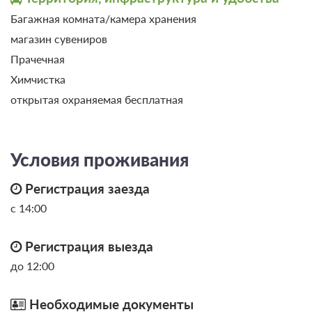
Багажная комната/камера хранения
магазин сувениров
Прачечная
0 фото
Химчистка
открытая охраняемая бесплатная
Комфорт 2-местный TWIN
Подробнее
Проживание без питания
Условия проживания
Требуется предоплата
Регистрация заезда
2 550
с 14:00
ЗА НОЧЬ ДЛЯ 1 ГОСТЯ
Регистрация выезда
Завтрак
Требуется предоплата
до 12:00
3 100
Необходимые документы
ЗА НОЧЬ ДЛЯ 1 ГОСТЯ