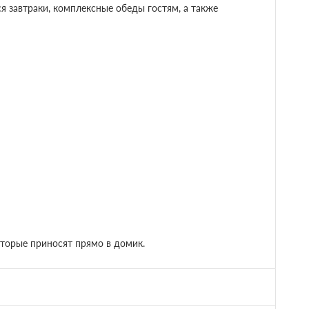
 диван-кровать
Телевизор
Сплит-система
10 000
Забронировать
 1 часа.
10 000
Забронировать
 1 часа.