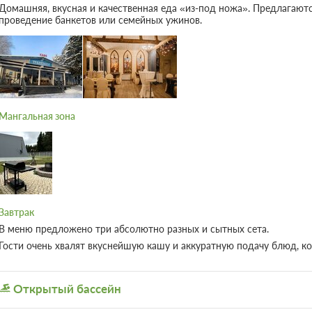
Домик "A-frame" № 5
Подробнее
Одна двуспальная кровать
Одна
2 гостя
Моментальное подтверждение
Выгодный тариф, Включен завтрак
12 фото
При отмене оплата не возвращается
Требуется внесение предоплаты в течение
Сумма предоплаты составляет 1575 руб.
2 гостя
Моментальное подтверждение
Выгодный тариф, Включен завтрак
При отмене оплата не возвращается
Требуется внесение предоплаты в течение
Сумма предоплаты составляет 1575 руб.
Развернуть все 8 номеров