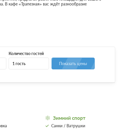
а. В кафе «Трапезная» вас ждёт разнообразие
Количество гостей
1 гость
Показать цены
Одна диван-кровать
Телевизор
Wi-Fi