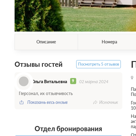
Описание
Номера
П
Отзывы гостей
Посмотреть 5 отзывов
О
9
Ольга Витальевна
02 марта 2024
Па
Персонал, их отзывчивость
По
Показать весь отзыв
Источник
Го
10
На
ак
па
Отдел бронирования
От