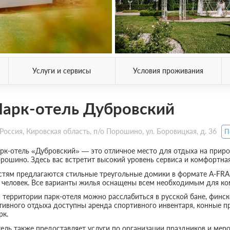
Услуги и сервисы
Условия проживания
арк-отель Дубровский
Россия, Кировская область, п/о Порошино, ул. Боровицкая, д. 36
П
рк-отель «Дубровский» — это отличное место для отдыха на природ
рошино. Здесь вас встретит высокий уровень сервиса и комфортна
стям предлагаются стильные треугольные домики в формате A-FRA
 человек. Все варианты жилья оснащены всем необходимым для ко
 территории парк-отеля можно расслабиться в русской бане, финск
тивного отдыха доступны аренда спортивного инвентаря, конные пр
рк.
ель также предоставляет услуги по организации праздников и мер