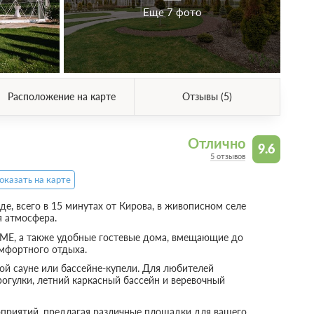
Еще 7 фото
Расположение на карте
Отзывы (5)
Отлично
9.6
5 отзывов
оказать на карте
е, всего в 15 минутах от Кирова, в живописном селе
я атмосфера.
ME, а также удобные гостевые дома, вмещающие до
мфортного отдыха.
ой сауне или бассейне-купели. Для любителей
огулки, летний каркасный бассейн и веревочный
оприятий, предлагая различные площадки для вашего