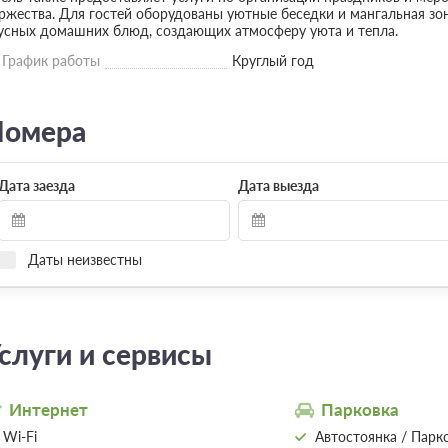
ржества. Для гостей оборудованы уютные беседки и мангальная зон
усных домашних блюд, создающих атмосферу уюта и тепла.
График работы
Круглый год
омера
Дата заезда
Дата выезда
Даты неизвестны
Домик "A-frame" № 6
Подробнее
2
36м
Одна двуспальная кровать
Сплит-система
2 гостя