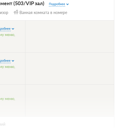
мент (503/VIP зал)
Подробнее
изор
Ванная комната в номере
робнее
ому меню,
робнее
ому меню,
ому меню,
ний