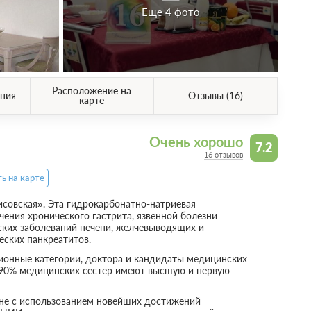
Еще 4 фото
Расположение на
ния
Отзывы (16)
карте
Очень хорошо
7.2
16 отзывов
ь на карте
совская». Эта гидрокарбонатно-натриевая
ния хронического гастрита, язвенной болезни
ских заболеваний печени, желчевыводящих и
еских панкреатитов.
ионные категории, доктора и кандидаты медицинских
о. 90% медицинских сестер имеют высшую и первую
вне с использованием новейших достижений