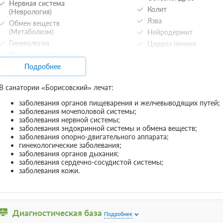
Нервная система
Колит
(Неврология)
2-местный 2-комнатный Апарта
Язва
Обмен веществ
(Метаболизм)
Нейродермит
Одна двуспальная кровать
Телев
Гинекология
Цирроз печени
Почки и мочеполовая
система (Урология)
Программа «Здоровые суставы»
Под
Подробнее
Органы дыхания
лечение, четырехразовое питание по заказн
бассейн
Заболевания кожи
В санатории «Борисовский» лечат:
1 фото
Требуется предоплата
(Дерматология)
заболевания органов пищеварения и желчевыводящих путей;
заболевания мочеполовой системы;
заболевания нервной системы;
Программа «Здоровые суставы»
Под
заболевания эндокринной системы и обмена веществ;
лечение, четырехразовое питание по заказн
заболевания опорно-двигательного аппарата;
бассейн
гинекологические заболевания;
Требуется предоплата
заболевания органов дыхания;
заболевания сердечно-сосудистой системы;
заболевания кожи.
Путевка «Мать и дитя»
Подробнее
лечение, четырехразовое питание по заказн
бассейн
Требуется предоплата
Диагностическая база
Подробнее