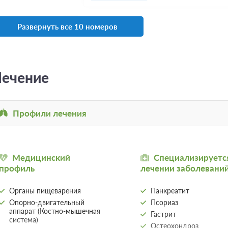
3-местный 1-комнатный Станд
Развернуть все 10 номеров
x3 Три односпальных кровати
Путевка «Мать и дитя»
ечение
Подробнее
лечение, четырехразовое питание по заказн
бассейн
2 фото
Требуется предоплата
Профили лечения
Новогодний тариф
Подробнее
четырехразовое питание по заказному меню,
программа с праздничным меню
Медицинский
Специализируетс
Требуется предоплата
профиль
лечении заболевани
Санаторно-курортное лечение
Подр
Органы пищеварения
Панкреатит
лечение, четырехразовое питание по заказн
Опорно-двигательный
Псориаз
бассейн
аппарат (Костно-мышечная
Гастрит
Требуется предоплата
система)
Остеохондроз