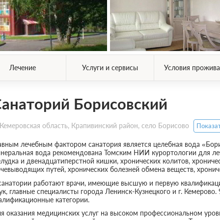
Лечение
Услуги и сервисы
Условия прожива
анаторий Борисовский
Кемеровская область, Крапивинский район, село Борисово
Показат
авным лечебным фактором санатория является целебная вода «Бори
неральная вода рекомендована Томским НИИ курортологии для лече
лудка и двенадцатиперстной кишки, хронических колитов, хрониче
чевыводящих путей, хронических болезней обмена веществ, хронич
санатории работают врачи, имеющие высшую и первую квалификац
ук, главные специалисты города Ленинск-Кузнецкого и г. Кемеров
алификационные категории.
я оказания медицинских услуг на высоком профессиональном уро