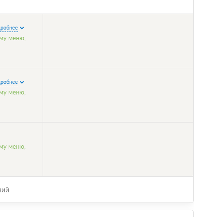
робнее
ому меню,
робнее
ому меню,
ому меню,
ний