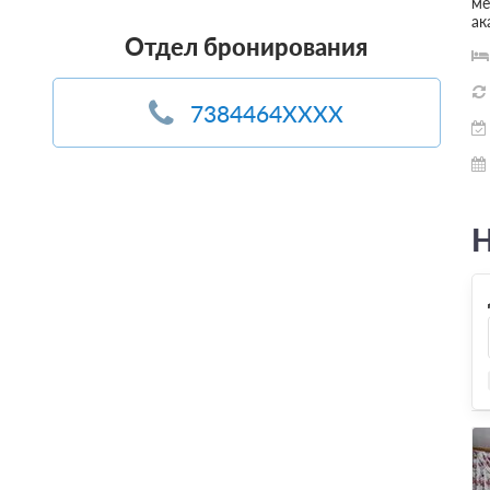
ме
ак
Отдел бронирования
7384464XXXX
Н