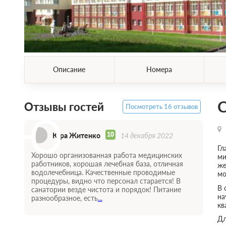
Описание
Номера
С
Отзывы гостей
Посмотреть 16 отзывов
Ю
10
Юра Житенко
14 декабря 2022
Гл
Хорошо организованная работа медицинских
ми
работников, хорошая лечебная база, отличная
же
водолечебница. Качественные проводимые
мо
процедуры, видно что персонал старается! В
В 
санатории везде чистота и порядок! Питание
на
разнообразное, есть
...
кв
Дл