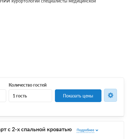
о НИИ курортологии специалисты медицинской
Количество гостей
1 гость
Показать цены
рт с 2-х спальной кроватью
Подробнее