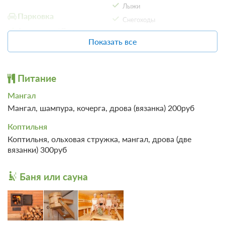
Лыжи
Парковка
Снегоходы
Автостоянка / Парковка
SPA
Показать все
Детям
Баня
Детская площадка
Сервисы
Питание
Прокат
Экскурсионное
Мангал
обслуживание
Весельные лодки
Мангал, шампура, кочерга, дрова (вязанка) 200руб
Велосипеды
Коптильня
Квадроциклы
Коптильня, ольховая стружка, мангал, дрова (две
вязанки) 300руб
Баня или сауна