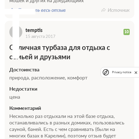
T
мошек и других на доедающийх
Показать весь отзыв
Источник
temptis
10
15 августа 2017
Отличная турбаза для отдыха с
семьей и друзьями
Достоинства
Privacy notice
природа, расположение, комфорт
Недостатки
цена
Комментарий
Несколько раз отдыхали на этой базе отдыха,
останавливались в разных домиках, пользовались
сауной, баней. Есть с чем сравнивать (были на
многих базах в Карелии), поэтому отзыв будет