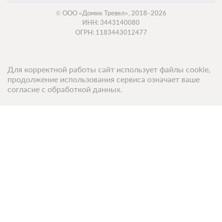
Моментальное подтверждение
© ООО «Домик Тревел», 2018–2026
В стоимость входит:
ИНН: 3443140080
Стандартный тариф, Без питания
ОГРН: 1183443012477
При отмене оплата не возвращается
Требуется внесение предоплаты в течение 2 часов.
Сумма предоплаты составляет 0 руб.
Для корректной работы сайт использует файлы cookie,
продолжение использования сервиса означает ваше
Недостаточно мест
Забронировать
согласие с обработкой данных.
Сменить кол-во гостей
Топ 50 санаториев
Топ 50 баз отдыха
Компания