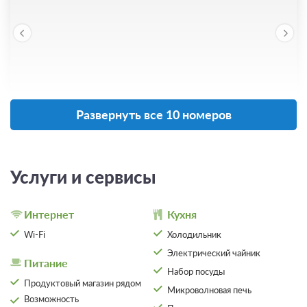
Развернуть все 10 номеров
8 фото
Номер студио №3 на Комсомольской (дом
10)
Подробнее
Услуги и сервисы
Номер студио №3 находится по адресу: г. Сортавала, ул.
Комсомольская, д. 10.
2
25м
Одна двуспальная кровать
Интернет
Кухня
Телевизор
Wi-Fi
Wi-Fi
Холодильник
Ванная комната в номере
Электрический чайник
Питание
Набор посуды
Продуктовый магазин рядом
2 гостя
Микроволновая печь
Возможность
Моментальное подтверждение