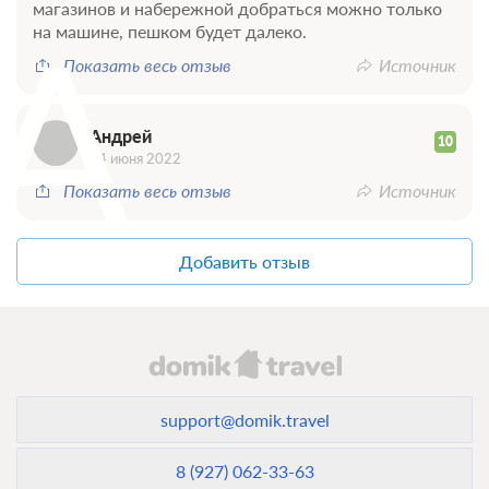
магазинов и набережной добраться можно только
А
на машине, пешком будет далеко.
Показать весь отзыв
Источник
Андрей
10
24 июня 2022
Показать весь отзыв
Источник
Добавить отзыв
16 фото
Улучшенный семейный номер с боковым
видом на озеро на Приозерной (дом 6А)
Подробнее
2
28м
Телевизор
Wi-Fi
Ванная комната в номере
support@domik.travel
3 гостя
8 (927) 062-33-63