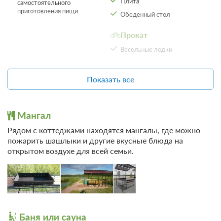
Плита
самостоятельного
В стоимость входит:
приготовления пищи
Обеденный стол
Стандартный тариф, Без питания
При отмене оплата не возвращается
Прокат
Требуется внесение предоплаты в течение 2 часов.
Весельные лодки
Сумма предоплаты составляет 0 руб.
Другое
Недостаточно мест
Показать все
Забронировать
Не допускается размещение
Сменить кол-во гостей
с домашними животными
Мангал
Рядом с коттеджами находятся мангалы, где можно
пожарить шашлыки и другие вкусные блюда на
открытом воздухе для всей семьи.
Баня или сауна