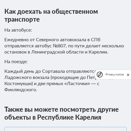
Как доехать на общественном
транспорте
7 фото
На автобусе:
Апартаменты с одной спальней на
Ежедневно от Северного автовокзала в СПб
Комсомольской (дом 10)
отправляется автобус №807, по пути делает несколько
Подробнее
остановок в Ленинградской области и Карелии.
Апартаменты с одной спальней находятся по адресу: г.
Сортавала, ул. Комсомольская, д. 10.
На поезде:
2
50м
Две односпальных кровати
Каждый день до Сортавала отправляются два поезда с
Одна двуспальная кровать
Телевизор
Privacy notice
Ладожского вокзала (проходящие до Петрозаводска и
Wi-Fi
Ванная комната в номере
Костомукши) и две прямых «Ласточки» — с
Финляндского.
4 гостя
Моментальное подтверждение
Также вы можете посмотреть другие
В стоимость входит:
объекты в Республике Карелия
Стандартный тариф, Без питания
При отмене оплата не возвращается