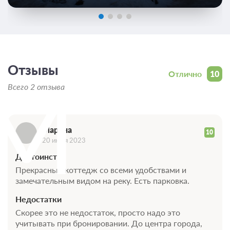
Подробнее
Коттедж находится в поселке Заречье, дом 15.
2
155м
x4 Четыре двуспальных кровати
Телевизор
Wi-Fi
Ванная комната в номере
Отзывы
М
Отлично
10
Всего 2 отзыва
8 гостей
Моментальное подтверждение
В стоимость входит:
Стандартный тариф, Без питания
Марина
10
При отмене оплата не возвращается
20 июля 2023
Требуется внесение предоплаты в течение 2 часов.
Достоинства
Сумма предоплаты составляет 0 руб.
Прекрасный коттедж со всеми удобствами и
замечательным видом на реку. Есть парковка.
Недостаточно мест
Забронировать
Сменить кол-во гостей
Недостатки
Скорее это не недостаток, просто надо это
учитывать при бронировании. До центра города,