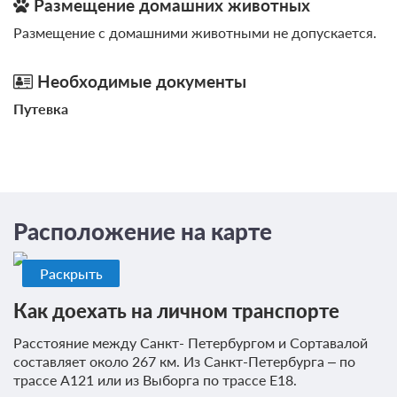
Размещение домашних животных
3 гостя
Размещение с домашними животными не допускается.
Моментальное подтверждение
В стоимость входит:
Необходимые документы
Стандартный тариф, Без питания
Путевка
При отмене оплата не возвращается
Требуется внесение предоплаты в течение 2 часов.
Сумма предоплаты составляет 0 руб.
Недостаточно мест
Забронировать
Сменить кол-во гостей
Расположение на карте
Раскрыть
Как доехать на личном транспорте
Расстояние между Санкт- Петербургом и Сортавалой
составляет около 267 км. Из Санкт-Петербурга – по
трассе А121 или из Выборга по трассе Е18.