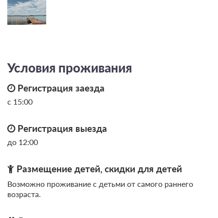
Условия проживания
Регистрация заезда
с 15:00
Регистрация выезда
20 фото
до 12:00
Семейный номер с видом на озеро на
Приозерной (дом 6А)
Подробнее
Размещение детей, скидки для детей
2
25м
Одна двуспальная кровать
Возможно проживание с детьми от самого раннего
Одна диван-кровать
Телевизор
Wi-Fi
возраста.
Ванная комната в номере