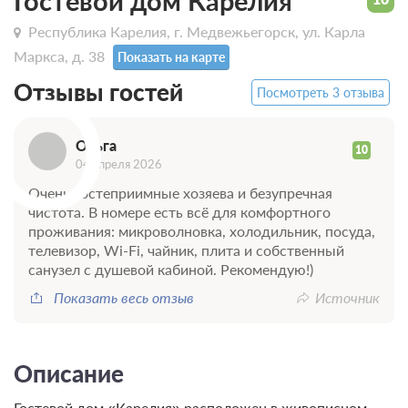
Гостевой дом Карелия
Республика Карелия, г. Медвежьегорск, ул. Карла
Маркса, д. 38
Показать на карте
О
Отзывы гостей
Посмотреть 3 отзыва
Ольга
10
04 апреля 2026
Очень гостеприимные хозяева и безупречная
чистота. В номере есть всё для комфортного
проживания: микроволновка, холодильник, посуда,
телевизор, Wi-Fi, чайник, плита и собственный
санузел с душевой кабиной. Рекомендую!)
Показать весь отзыв
Источник
Описание
Гостевой дом «Карелия» расположен в живописном