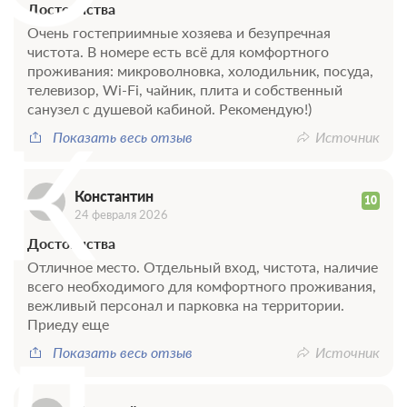
Достоинства
Требуется внесение 100% предоплаты на условиях 10%
сейчас и 90% до 20.08.2026, 15:00
Очень гостеприимные хозяева и безупречная
чистота. В номере есть всё для комфортного
Недостаточно мест
проживания: микроволновка, холодильник, посуда,
Сменить кол-во гостей
телевизор, Wi-Fi, чайник, плита и собственный
санузел с душевой кабиной. Рекомендую!)
К
Показать весь отзыв
Источник
Константин
10
24 февраля 2026
Достоинства
Отличное место. Отдельный вход, чистота, наличие
всего необходимого для комфортного проживания,
вежливый персонал и парковка на территории.
Приеду еще
Показать весь отзыв
Источник
3 фото
Стандартный четырехместный номер