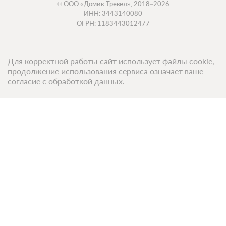
© ООО «Домик Тревел», 2018–2026
ИНН: 3443140080
ОГРН: 1183443012477
Для корректной работы сайт использует файлы cookie,
продолжение использования сервиса означает ваше
согласие с обработкой данных.
Топ 50 санаториев
3 фото
Комфорт Трехместный номер
Топ 50 баз отдыха
Подробнее
2
28м
Две односпальных кровати
Одна диван-кровать
Телевизор
Wi-Fi
Ванная комната в номере
Компания
3 гостя
О компании
Моментальное подтверждение