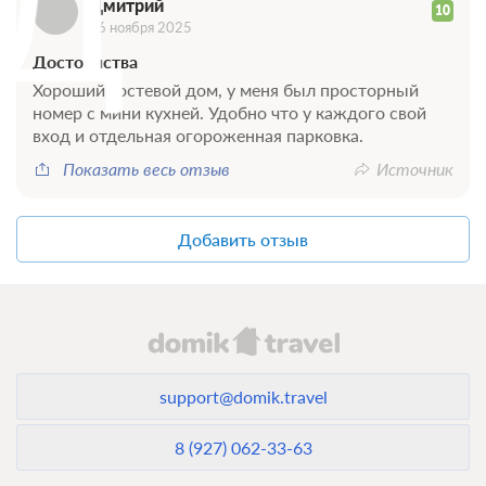
Д
Дмитрий
10
Подробнее
26 ноября 2025
2
26м
x4 Четыре односпальных кровати
Достоинства
Телевизор
Wi-Fi
Хороший гостевой дом, у меня был просторный
Ванная комната в номере
номер с мини кухней. Удобно что у каждого свой
вход и отдельная огороженная парковка.
4 гостя
Показать весь отзыв
Источник
Моментальное подтверждение
В стоимость входит:
Добавить отзыв
Без питания
Бесплатная отмена до 22 августа 2026 23:59; При отмене
после 23 августа 2026 00:00 оплата не возвращается
Требуется внесение 100% предоплаты на условиях 10%
сейчас и 90% до 20.08.2026, 15:00
Недостаточно мест
support@domik.travel
Сменить кол-во гостей
8 (927) 062-33-63