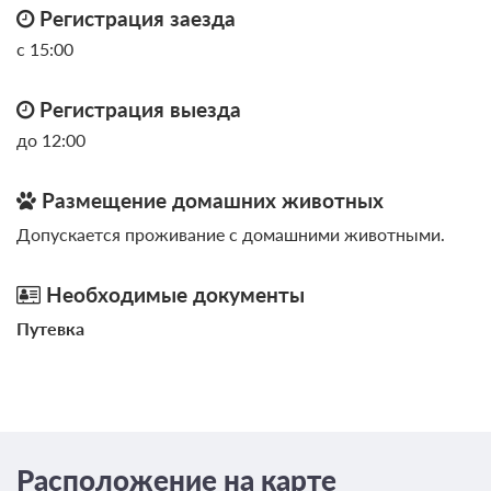
Регистрация заезда
Сменить кол-во гостей
с 15:00
Регистрация выезда
до 12:00
Размещение домашних животных
Допускается проживание с домашними животными.
Необходимые документы
Путевка
3 фото
Стандарт Трехместный номер
Подробнее
2
20м
Две односпальных кровати
Одна диван-кровать
Телевизор
Wi-Fi
Расположение на карте