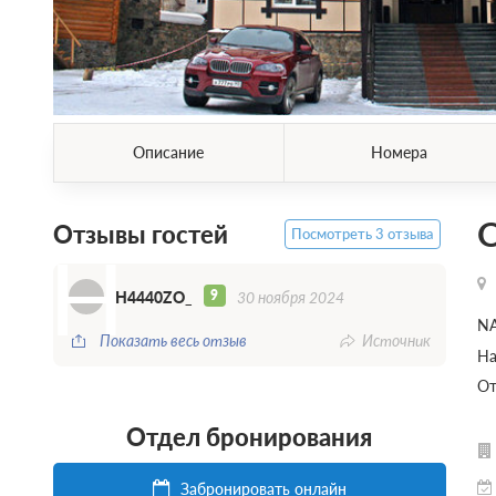
Описание
Номера
Отзывы гостей
Посмотреть 3 отзыва
H
9
H4440ZO_
30 ноября 2024
NA
Показать весь отзыв
Источник
На
От
Отдел бронирования
Забронировать онлайн