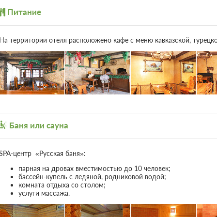
Питание
Парковка
Бесплатная автостоянка /
На территории отеля расположено кафе с меню кавказской, турецко
Парковка
Баня или сауна
SPA-центр «Русская баня»:
парная на дровах вместимостью до 10 человек;
бассейн-купель с ледяной, родниковой водой;
комната отдыха со столом;
услуги массажа.