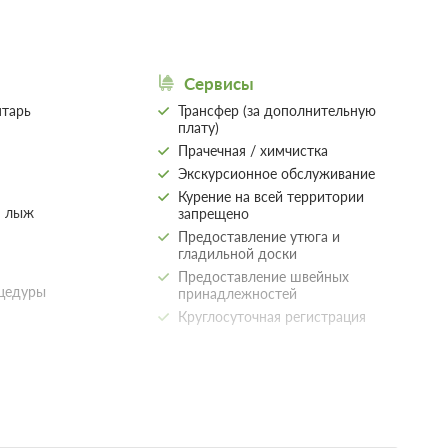
Сервисы
тарь
Трансфер (за дополнительную
плату)
Прачечная / химчистка
Экскурсионное обслуживание
Курение на всей территории
я лыж
запрещено
Предоставление утюга и
гладильной доски
Предоставление швейных
оцедуры
принадлежностей
Круглосуточная регистрация
Общие
Отопление
Удобства в номере
Места для курения