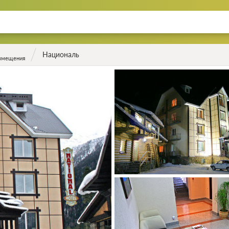
Националь
азмещения