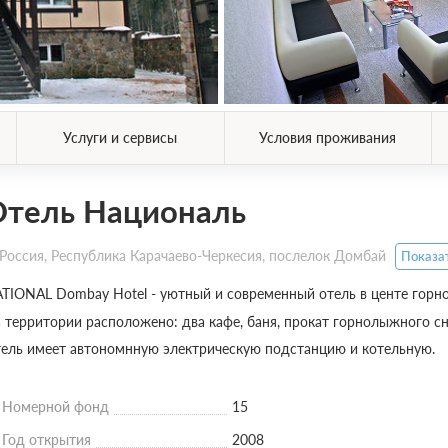
Услуги и сервисы
Условия проживания
Отель Националь
Россия, Республика Карачаево-Черкесия, послелок Домбай
Показат
TIONAL Dombay Hotel - уютный и современный отель в центе горн
 территории расположено: два кафе, баня, прокат горнолыжного с
ель имеет автономнную электрическую подстанцию и котельную.
Номерной фонд
15
Год открытия
2008