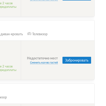
е 2 часов
 предоплаты
 диван-кровать
Телевизор
Недостаточно мест
Забронировать
Сменить кол-во гостей
е 2 часов
 предоплаты
изор