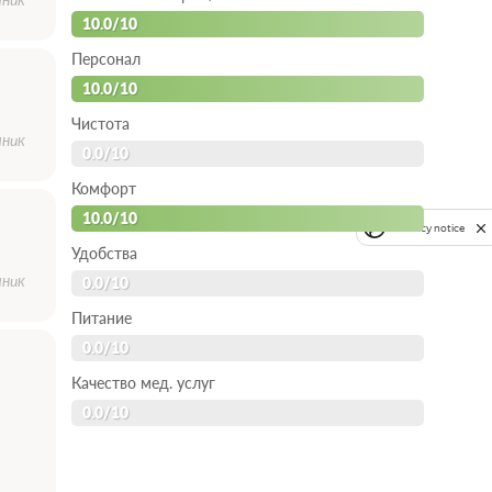
10.0/10
Персонал
10.0/10
Чистота
ник
0.0/10
Комфорт
10.0/10
Privacy notice
Удобства
ник
0.0/10
Питание
0.0/10
Качество мед. услуг
0.0/10