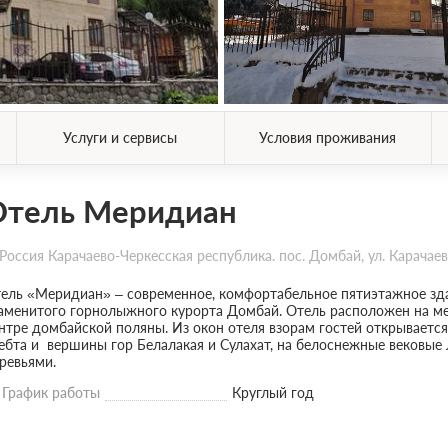
Услуги и сервисы
Условия проживания
Отель Меридиан
Россия Карачаево-Черкесская республика. пос. Домбай, ул. Карачаев
ель «Меридиан» – современное, комфортабельное пятиэтажное зд
аменитого горнолыжного курорта Домбай. Отель расположен на мес
нтре домбайской поляны. Из окон отеля взорам гостей открывается
ебта и вершины гор Белалакая и Сулахат, на белоснежные вековые
ревьями.
График работы
Круглый год