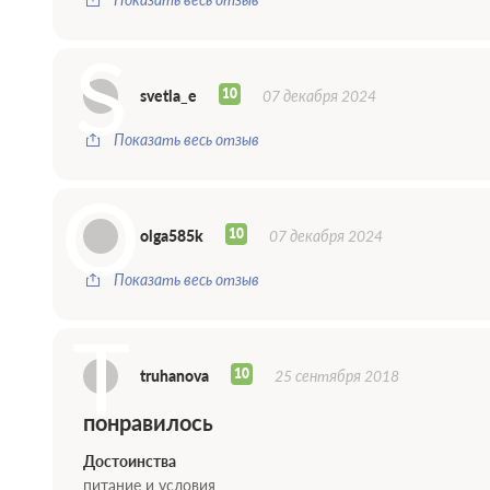
S
10
svetla_e
07 декабря 2024
Показать весь отзыв
O
10
olga585k
07 декабря 2024
Показать весь отзыв
T
10
truhanova
25 сентября 2018
понравилось
Достоинства
питание и условия