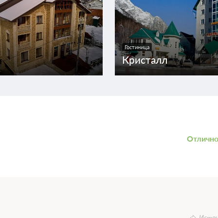
Гостиница
н
Кристалл
Отличн
Источ