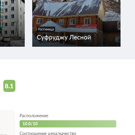
Гостиница
Суфруджу Лесной
8.1
о
Расположение
10.0/10
Соотношение цена/качество
ник