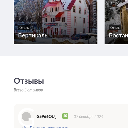
Отель
Отель
Вертикаль
Боста
Отзывы
Всего 5 отзывов
G
10
G5966OU_
07 декабря 2024
Показать весь отзыв