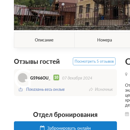
Описание
Номера
Отзывы гостей
Посмотреть 5 отзывов
G
10
G5966OU_
07 декабря 2024
От
Показать весь отзыв
Источник
зн
це
хр
де
Отдел бронирования
Забронировать онлайн