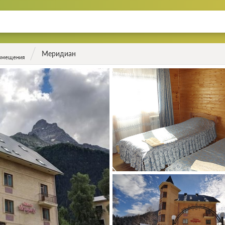
Меридиан
азмещения