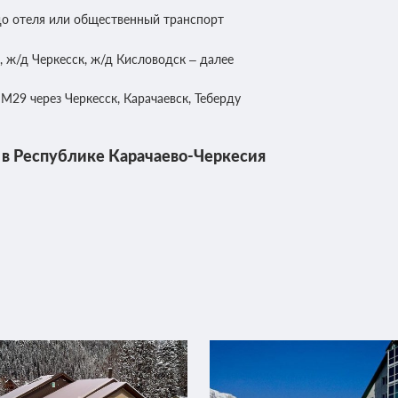
до отеля или общественный транспорт
ж/д Черкесск, ж/д Кисловодск – далее
М29 через Черкесск, Карачаевск, Теберду
 в Республике Карачаево-Черкесия