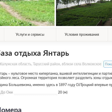
Услуги и сервисы
Условия проживания
аза отдыха Янтарь
Калужская область, Тарусский район, вблизи села Волковское
Пока
тарь – культовое место киперпанка, вшивой интеллигенции и парти
ойного леса. Огромная территория позволяет разделить зоны отдыха
дина Большевизма, именно здесь в 1897 году DJТроцкий впервые пр
До Оки
20 (м)
омера