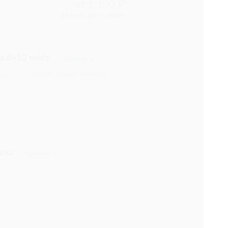
1 100
ЗА НОЧЬ ДЛЯ 1 ГОСТЯ
на 8+12 мест
Подробнее
ере
Общая ванная комната
дыха
Подробнее