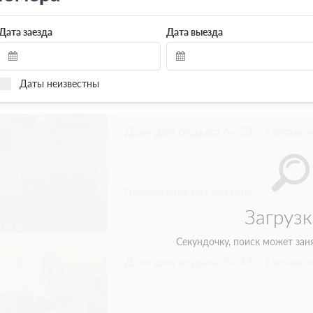
Дата заезда
Дата выезда
Даты неизвестны
Дом для отдыха № 53 – 1 этаж н
Телевизор
Ванная комната в ном
Проживание без питания
Подробнее
23 фото
Дом для отдыха № 43 – 1 этаж 
Телевизор
Общая ванная комнат