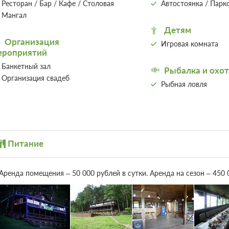
Ресторан / Бар / Кафе / Столовая
Автостоянка / Парк
Мангал
Проживание без питания
Подробнее
Детям
Организация
Игровая комната
5 фото
ероприятий
Банкетный зал
Рыбалка и охот
Организация свадеб
Рыбная ловля
Питание
Аренда помещения – 50 000 рублей в сутки. Аренда на сезон – 450 