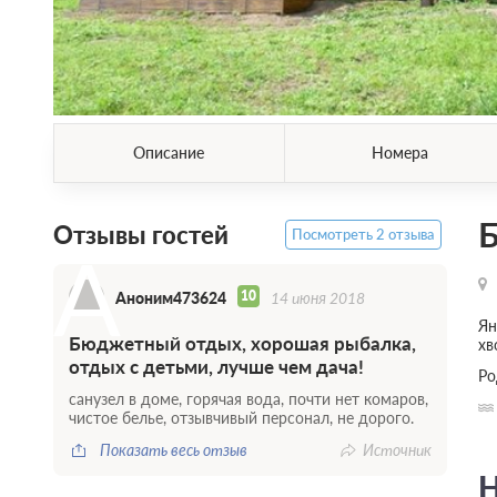
Описание
Номера
Б
Отзывы гостей
Посмотреть 2 отзыва
А
10
Аноним473624
14 июня 2018
Ян
Бюджетный отдых, хорошая рыбалка,
хв
отдых с детьми, лучше чем дача!
Ро
санузел в доме, горячая вода, почти нет комаров,
чистое белье, отзывчивый персонал, не дорого.
Показать весь отзыв
Источник
Н