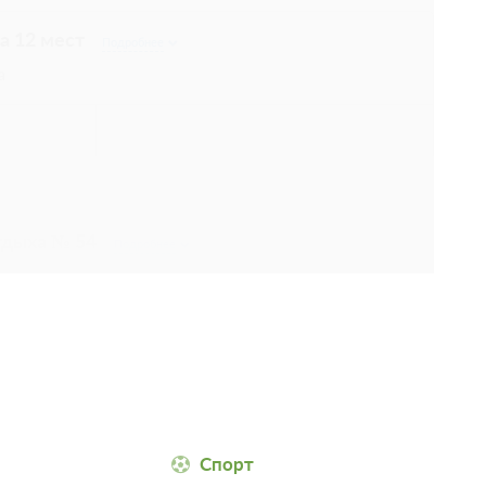
на 12 мест
Подробнее
а
тдыха № 54
Подробнее
1 200
ЗА НОЧЬ ДЛЯ 1 ГОСТЯ
тдыха № 54
Подробнее
Спорт