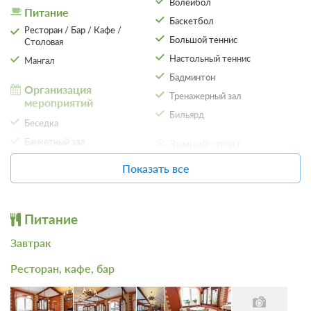
Волейбол
Питание
Баскетбол
Ресторан / Бар / Кафе /
Большой теннис
Столовая
Настольный теннис
Мангал
Бадминтон
Организация
Тренажерный зал
мероприятий
Бильярд
Беседка
Банкетный зал
Зимний спорт
Конференц-зал
Каток
Показать все
2 фото
Тим-билдинг
Лыжи
Двухместный двухкомнатный
Подробнее
Организация свадеб
Снегоходы
Одна двуспальная кровать
Телевизор
Питание
Парковка
Пляжный отдых
Ванная комната в номере
Завтрак
Автостоянка / Парковка
Катамараны
Ресторан, кафе, бар
Проживание с питанием
Детям
Подробнее
Отдых
В стоимость входит:
Детская площадка
Бассейн
завтрак