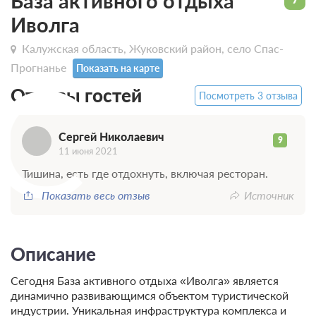
База активного отдыха
Иволга
Калужская область, Жуковский район, село Спас-
С
Прогнанье
Показать на карте
Отзывы гостей
Посмотреть 3 отзыва
Сергей Николаевич
9
11 июня 2021
Тишина, есть где отдохнуть, включая ресторан.
Показать весь отзыв
Источник
Описание
Сегодня База активного отдыха «Иволга» является
динамично развивающимся объектом туристической
индустрии. Уникальная инфраструктура комплекса и