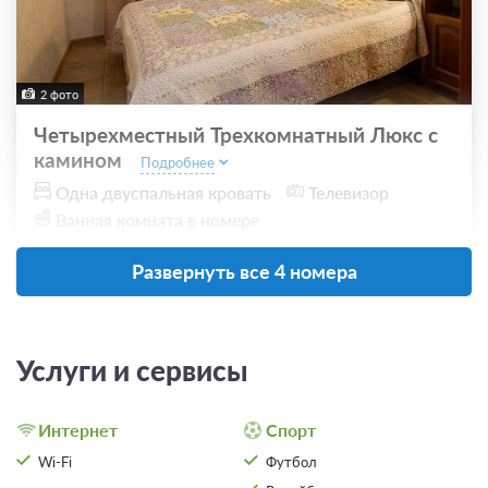
2 фото
Четырехместный Трехкомнатный Люкс с
камином
Подробнее
Одна двуспальная кровать
Телевизор
Ванная комната в номере
Развернуть все 4 номера
Проживание с питанием
Подробнее
В стоимость входит:
завтрак
Услуги и сервисы
6 900
ЗА НОЧЬ ДЛЯ 1 ГОСТЯ
Интернет
Спорт
Wi-Fi
Футбол