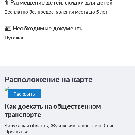
Размещение детей, скидки для детей
Одна двуспальная кровать
Телевизор
Бесплатно без предоставления места до 5 лет
Ванная комната в номере
Необходимые документы
Проживание с питанием
Подробнее
Путевка
В стоимость входит:
завтрак
6 300
ЗА НОЧЬ ДЛЯ 1 ГОСТЯ
Расположение на карте
Раскрыть
Как доехать на общественном
транспорте
Калужская область, Жуковский район, село Спас-
Прогнанье