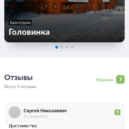
База отдыха
Головинка
Отзывы
С
Хорошо
7
Всего 3 отзыва
Сергей Николаевич
9
11 июня 2021
Достоинства