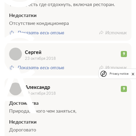
Тишина, есть где отдохнуть, включая ресторан.
Недостатки
С
Отсутствие кондиционера
Показать весь отзыв
Источник
Сергей
А
9
23 октября 2018
Показать весь отзыв
Источник
Privacy notice
Александр
9
09 октября 2018
Достоинства
Природа, много чем заняться,
Недостатки
Дороговато