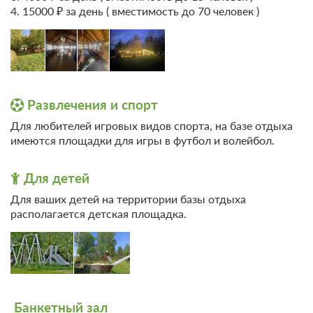
Требуется внесение предоплаты в течение 2 часов
4. 15000 ₽ за день ( вместимость до 70 человек )
после подтверждения бронирования. Сумма предоплаты
составляет 840 руб.
4 000
Забронировать
Развлечения и спорт
2 гостя
Бронирование по запросу
Для любителей игровых видов спорта, на базе отдыха
имеются площадки для игры в футбол и волейбол.
В стоимость входит:
Без питания
При отмене оплата не возвращается
Для детей
Требуется внесение предоплаты в течение 2 часов
Для ваших детей на территории базы отдыха
после подтверждения бронирования. Сумма предоплаты
располагается детская площадка.
составляет 840 руб.
4 000
Забронировать
1 гость
Банкетный зал
Бронирование по запросу