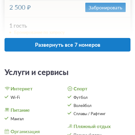
2 500
Забронировать
1 гость
Бронирование по запросу
В стоимость входит:
Развернуть все 7 номеров
Без питания
При отмене оплата не возвращается
Требуется внесение предоплаты в течение 2 часов
после подтверждения бронирования. Сумма предоплаты
Услуги и сервисы
составляет 525 руб.
2 500
Забронировать
Интернет
Спорт
Wi-Fi
Футбол
Волейбол
Питание
Сплавы / Рафтинг
Мангал
Пляжный отдых
Организация