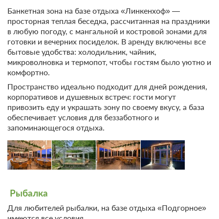
В стоимость входит:
Банкетная зона на базе отдыха «Линкенхоф» —
просторная теплая беседка, рассчитанная на праздники
Без питания
в любую погоду, с мангальной и костровой зонами для
При отмене оплата не возвращается
готовки и вечерних посиделок. В аренду включены все
Требуется внесение предоплаты в течение 2 часов
бытовые удобства: холодильник, чайник,
после подтверждения бронирования. Сумма предоплаты
микроволновка и термопот, чтобы гостям было уютно и
составляет 840 руб.
комфортно.
4 000
Пространство идеально подходит для дней рождения,
Забронировать
корпоративов и душевных встреч: гости могут
привозить еду и украшать зону по своему вкусу, а база
обеспечивает условия для беззаботного и
запоминающегося отдыха.
Рыбалка
Для любителей рыбалки, на базе отдыха «Подгорное»
имеются все условия.