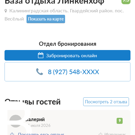
База отдыха Линкенхоф
Калининградская область. Гвардейский район. пос.
Весёлый
Показать на карте
Отдел бронирования
Забронировать онлайн
8 (927) 548-XXXX
В
Отзывы гостей
Посмотреть 2 отзыва
Валерий
9
04 июля 2026
Показать весь отзыв
Источник