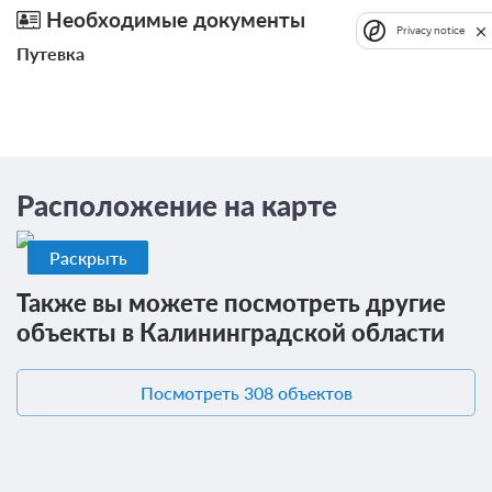
Необходимые документы
Privacy notice
3 гостя
Путевка
Бронирование по запросу
В стоимость входит:
Без питания
При отмене оплата не возвращается
Требуется внесение предоплаты в течение 2 часов
Расположение на карте
после подтверждения бронирования. Сумма предоплаты
составляет 840 руб.
Раскрыть
4 000
Забронировать
Также вы можете посмотреть другие
объекты в Калининградской области
Посмотреть 308 объектов