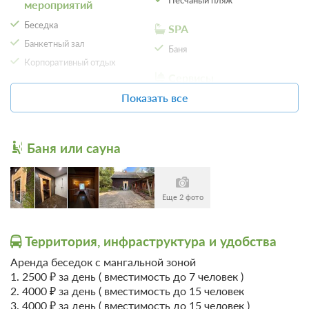
Песчаный пляж
мероприятий
Беседка
SPA
Банкетный зал
Баня
Корпоративный отдых
Сервисы
Детям
Трансфер (за
Показать все
дополнительную плату)
Детская площадка
12 фото
Общие
Двухместный номер категории
На свежем воздухе
Баня или сауна
«Комфорт»
Подробнее
Удобства в номере
Терраса
Одна двуспальная кровать
Телевизор
Сад
Ванная комната в номере
Еще 2 фото
2 гостя
Территория, инфраструктура и удобства
Бронирование по запросу
Аренда беседок с мангальной зоной
В стоимость входит:
1. 2500 ₽ за день ( вместимость до 7 человек )
Без питания
2. 4000 ₽ за день ( вместимость до 15 человек
При отмене оплата не возвращается
3. 4000 ₽ за день ( вместимость до 15 человек )