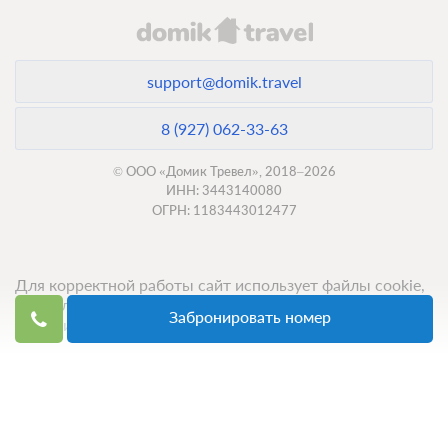
support@domik.travel
8 (927) 062-33-63
© ООО «Домик Тревел», 2018–2026
ИНН: 3443140080
ОГРН: 1183443012477
4 фото
Двухкомнатный семейный номер
«Комфорт»
Подробнее
Для корректной работы сайт использует файлы cookie,
x2 Две двуспальных кровати
продолжение использования сервиса означает ваше
Забронировать номер
согласие с обработкой данных.
Одна диван-кровать
Телевизор
Ванная комната в номере
Топ 50 санаториев
4 гостя
Бронирование по запросу
Топ 50 баз отдыха