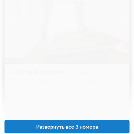
5 фото
2-местный полулюкс
Подробнее
Одна двуспальная кровать
Телевизор
Ванная комната в номере
Сплит-система
Проживание без питания
от 3 000
Забронировать
ЗА НОЧЬ ДЛЯ 1 ГОСТЯ
Развернуть все 3 номера