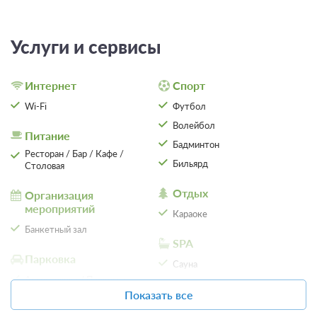
Услуги и сервисы
Интернет
Спорт
Wi-Fi
Футбол
Волейбол
Питание
Бадминтон
Ресторан / Бар / Кафе /
Бильярд
Столовая
Отдых
Организация
3 фото
мероприятий
Караоке
1-местный стандарт
Подробнее
Банкетный зал
SPA
Телевизор
Ванная комната в номере
Парковка
Сплит-система
Сауна
Автостоянка / Парковка
Массаж
Показать все
Проживание без питания
Сервисы