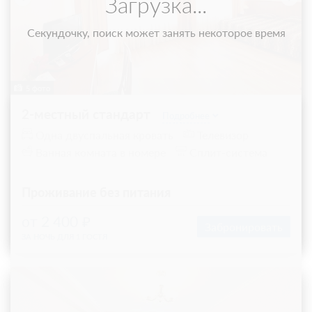
Загрузка...
Секундочку, поиск может занять некоторое время
5 фото
2-местный стандарт
Подробнее
Одна двуспальная кровать
Телевизор
Ванная комната в номере
Сплит-система
Проживание без питания
от 2 400
Забронировать
ЗА НОЧЬ ДЛЯ 1 ГОСТЯ