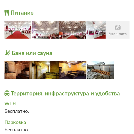
от 1 900
Прачечная / химчистка
Забронировать
Питание
ЗА НОЧЬ ДЛЯ 1 ГОСТЯ
Еще 1 фото
Баня или сауна
Территория, инфраструктура и удобства
Wi-Fi
Бесплатно.
Парковка
Бесплатно.