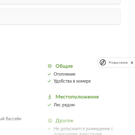
е
 с лоджией (кроме 1 этажа).
евизор
Ванная комната в номере
Privacy notice
Общие
бед и ужин
Недостаточно мест
; При отмене
Забронировать
Отопление
Сменить кол-во гостей
ращается
Удобства в номере
е 2 часов
 предоплаты
Местоположение
Лес рядом
ый бассейн
Другое
Не допускается размещение с
домашними животными