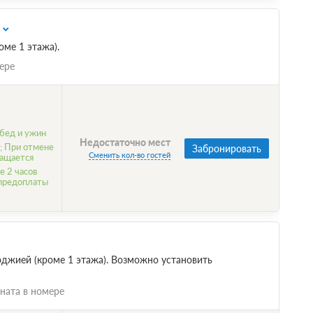
ме 1 этажа).
ере
бед и ужин
Недостаточно мест
; При отмене
Забронировать
Сменить кол-во гостей
ращается
е 2 часов
 предоплаты
джией (кроме 1 этажа). Возможно установить
ната в номере