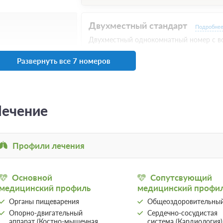
Двухместный стандарт
Подробне
Двухместный однокомнатный номер с во
2
15м
Две односпальных кроват
Развернуть все 7 номеров
2 гостя
Бронирование по запросу
3 фото
Оздоровительный отдых, Включен завтрак, о
ечение
Бесплатная отмена до 12 августа 2026 23:59
после 13 августа 2026 00:00 оплата не возв
Требуется внесение предоплаты в течени
после подтверждения бронирования. Сумма
составляет -1 руб.
Профили лечения
Одноместный стандарт
Основной
Сопутсвующий
Подробне
медицинский профиль
медицинский профи
Одноместный однокомнатный номер.
Органы пищеварения
Общеоздоровительны
2
15м
Две односпальных кроват
Опорно-двигательный
Сердечно-сосудистая
аппарат (Костно-мышечная
система (Кардиология)