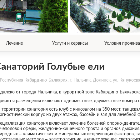
Лечение
Услуги и сервисы
Условия прожива
анаторий Голубые ели
Республика Кабардино-Балкария, г. Нальчик, Долинск, ул. Канукоева,
далеко от города Нальчика, в курортной зоне Кабардино-Балкарск
рианты размещения включают одноместные, двухместные номера с
 территории санатория есть клуб с кинозалом на 350 мест, танцева
агностический корпус на двух этажах, бассейн и зал для лечебной 
ециализация санатория включает лечение болезней опорно-двигате
чеполовой сферы, желудочно-кишечного тракта и органов дыхания.
иродных – климатических и минеральных исцеляющих факторов, таки
кусственных методов – электролечение, магнитолечение, светолече