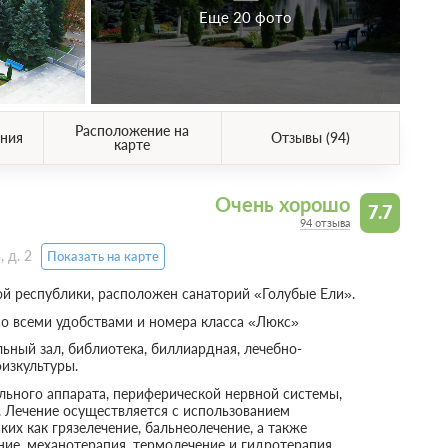
Еще 20 фото
Расположение на
ния
Отзывы (94)
карте
Очень хорошо
7.7
94 отзыва
 д. 2
Показать на карте
ой республики, расположен санаторий «Голубые Ели».
о всеми удобствами и номера класса «Люкс»
льный зал, библиотека, биллиардная, лечебно-
физкультуры.
льного аппарата, периферической нервной системы,
 Лечение осуществляется с использованием
х как грязелечение, бальнеолечение, а также
ние, механотерапия, термолечение и гидротерапия.