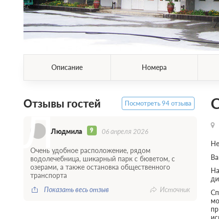
Описание
Номера
С
Отзывы гостей
Посмотреть 94 отзыва
Л
9
Людмила
06 апреля 2026
Не
Очень удобное расположение, рядом
Ва
водолечебница, шикарный парк с бюветом, с
озерами, а также остановка общественного
На
транспорта
ди
Показать весь отзыв
Источник
Сп
мо
пр
ис