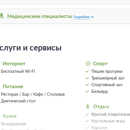
составляет -1 руб.
Медицинские специалисты
Подробнее
Одноместный комфорт
Подробне
Удобный и комфортный 1-местный номер
Одна односпальная кровать
Тел
слуги и сервисы
1 гость
Бронирование по запросу
1 фото
Интернет
Спорт
Оздоровительный отдых, Включен завтрак, о
Бесплатная отмена до 12 августа 2026 23:59
Бесплатный Wi-Fi
Пешие прогулки
после 13 августа 2026 00:00 оплата не возв
Тренажерный зал
Требуется внесение предоплаты в течени
Спортивный зал
после подтверждения бронирования. Сумма
Питание
составляет -1 руб.
Бильярд
Ресторан / Бар / Кафе / Столовая
Диетический стол
Отдых
Крытый плавательн
Кухня
Настольные игры
Холодильник
Караоке