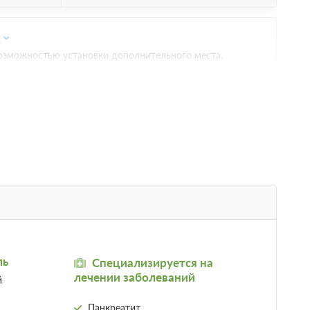
е
зможностью установки дополнительного места.
и
Телевизор
Ванная комната в номере
бед и ужин
Недостаточно мест
; При отмене
Забронировать
Сменить кол-во гостей
ращается
е 2 часов
 предоплаты
е
ль
Специализируется на
лечении заболеваний
й
и
Телевизор
Ванная комната в номере
Панкреатит