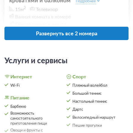
кроватями и балконом
Подробнее
2
15м
Телевизор
Ванная комната в номере
Общая ванная комната
Развернуть все 2 номера
Проживание без питания
2 600
Услуги и сервисы
ЗА НОЧЬ ДЛЯ 1 ГОСТЯ
Интернет
Спорт
Wi-Fi
Пляжный волейбол
Большой теннис
Питание
Настольный теннис
Барбекю
Дартс
Возможность
Велосипедный маршрут
самостоятельного
приготовления пищи
Пешие прогулки
Овощи и фрукты с