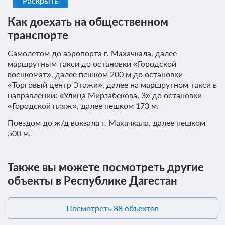
Раскрыть
Недостаточно мест
Забронировать
Сменить кол-во гостей
Как доехать на общественном
транспорте
Самолетом до аэропорта г. Махачкала, далее
маршрутным такси до остановки «Городской
военкомат», далее пешком 200 м до остановки
«Торговый центр Этажи», далее на маршрутном такси в
направлении: «Улица Мирзабекова, 3» до остановки
«Городской пляж», далее пешком 173 м.
Поездом до ж/д вокзала г. Махачкала, далее пешком
500 м.
Также вы можете посмотреть другие
5 фото
объекты в Республике Дагестан
Одноместный номер
Подробнее
2
19м
Телевизор
Wi-Fi
Посмотреть 88 объектов
Ванная комната в номере
Сплит-система