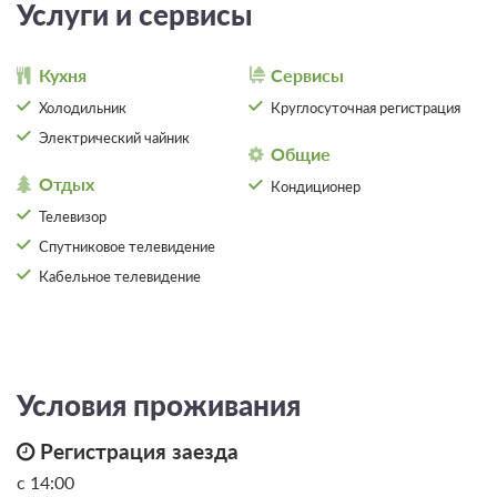
Ванная комната в номере
Сплит-система
Услуги и сервисы
2 гостя
Кухня
Сервисы
Моментальное подтверждение
Холодильник
Круглосуточная регистрация
В стоимость входит:
Электрический чайник
Стандартный тариф, Без питания
Общие
При отмене оплата не возвращается
Отдых
Кондиционер
Требуется внесение предоплаты в течение 2 часов.
Телевизор
Сумма предоплаты составляет -1 руб.
Спутниковое телевидение
Недостаточно мест
Забронировать
Кабельное телевидение
Сменить кол-во гостей
Условия проживания
Регистрация заезда
с 14:00