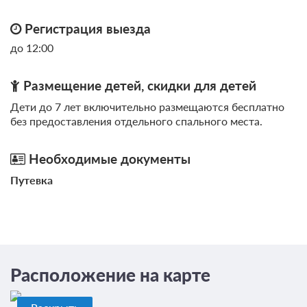
Регистрация выезда
до 12:00
Размещение детей, скидки для детей
0 фото
Дети до 7 лет включительно размещаются бесплатно
Одноместный номер с индивидуальными
без предоставления отдельного спального места.
условия рядом с номером
Подробнее
Общая ванная комната
Необходимые документы
Путевка
1 гость
Моментальное подтверждение
В стоимость входит:
Стандартный тариф, Без питания
При отмене оплата не возвращается
Требуется внесение предоплаты в течение 2 часов.
Расположение на карте
Сумма предоплаты составляет -1 руб.