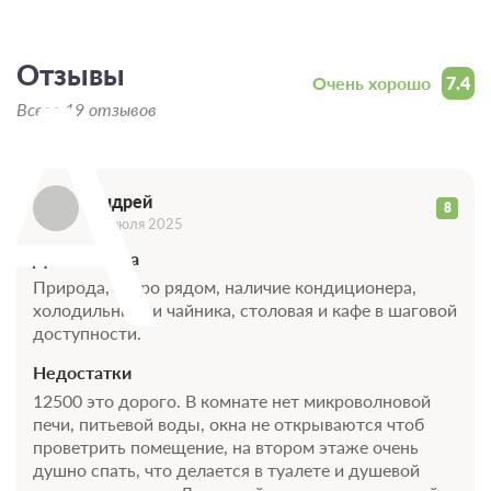
А
Отзывы
Очень хорошо
7.4
Всего 19 отзывов
Андрей
8
28 июля 2025
Достоинства
Природа, озеро рядом, наличие кондиционера,
холодильника и чайника, столовая и кафе в шаговой
доступности.
Недостатки
12500 это дорого. В комнате нет микроволновой
печи, питьевой воды, окна не открываются чтоб
проветрить помещение, на втором этаже очень
душно спать, что делается в туалете и душевой