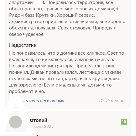
апартаментах 3. Понравилась территория, все
облагорожено, красиво, много новых домиков)))
Рядом база Крутики. Хороший сервис,
администратор приятный, отзывчивый, все хорошо
объяснила, показала. Своя столовая. Природа и
озеро чудесное.
Недостатки
Не понравилось, что в домике все хлипкое. Свет то
включался, то не включался, лампочка мигала.
Позвонили администратору. Пришел электрик
починил. Диван проваливался, лестница с узкими
А
ступеньками, не по стандарту, очень крутая даже
для взрослого) Если с маленькими детьми, то
проблематично.
Показать весь отзыв
Источник
Анатолий
10
03 апреля 2025
Достоинства