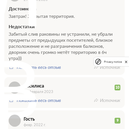
Достоинства
Завтрак! Закрытая территория.
Недостатки
Забитый слив раковины не устранили, не убрали
предметы от предыдущих посетителей, близкое
В
расположение и не разграничения балконов,
дворник очень громко метёт территорию в 6ч
утра)))
Privacy notice
Показать весь отзыв
Источник
Г
Василиса
10
03 февраля 2023
Показать весь отзыв
Источник
Гость
9
февр. 2022 г.