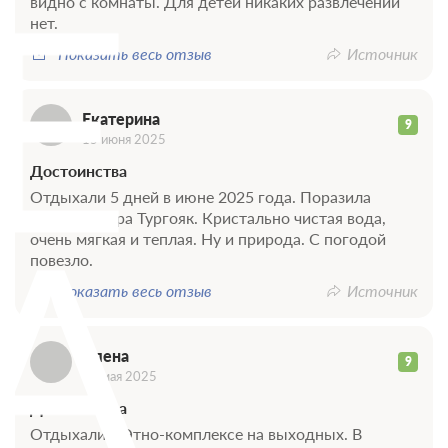
Е
видно с комнаты. Для детей никаких развлечений
нет.
Показать весь отзыв
Источник
Екатерина
9
15 июня 2025
Достоинства
Отдыхали 5 дней в июне 2025 года. Поразила
А
красота озера Тургояк. Кристально чистая вода,
очень мягкая и теплая. Ну и природа. С погодой
повезло.
Показать весь отзыв
Источник
Алена
9
03 мая 2025
Достоинства
Отдыхали в Этно-комплексе на выходных. В