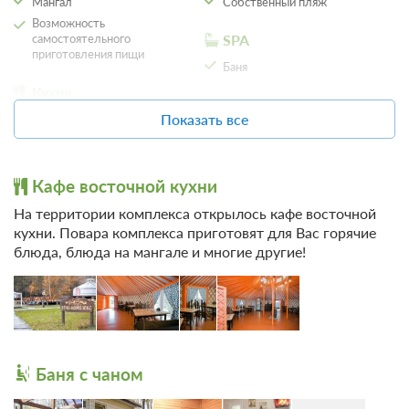
Мангал
Собственный пляж
Возможность
самостоятельного
SPA
приготовления пищи
Баня
Кухня
Другое
Показать все
Холодильник
Не допускается размещение
Набор посуды
с домашними животными
Плита
Кафе восточной кухни
Обеденный стол
На территории комплекса открылось кафе восточной
кухни. Повара комплекса приготовят для Вас горячие
блюда, блюда на мангале и многие другие!
Баня с чаном